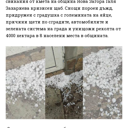
свикания от кмета на община Нова Загора Галя
Захариева кризисен щаб. Снощи пороен дъжд,
придружен с градушка с големината на яйце,
причини щети по сградите, автомобилите и
зелената система на града и унищожи реколта от
4000 хектара в 8 населени места в общината.