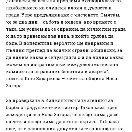
„Овладени са всички проблеми с отводняването,
прибирането на счупени клони и дървета в
града. Утре продължаваме с чистенето. Смятам,
че за два дни – събота и неделя, ако времето е
така, ще успеем да се справим, да изчистим града
и да го приведем във вида, в който трябва да
бъде. В понеделник вероятно ще направим и
пълния преглед на всички сгради, общински, за
да видим каква е ситуацията с и да видим какво
можем да изпратим към междуведомствената
комисия за справяне с бедствия и аварии“,
посочи Галя Захариева – кмет на община Нова
Загора.
За проверката в Изпълнителната агенция за
борба с градушките министър Тахов каза пред
земеделците в Нова Загора, че нищо няма да се
спести и нищо няма да остане скрито. Той каза
още, че е разпоредил документите за плащане на