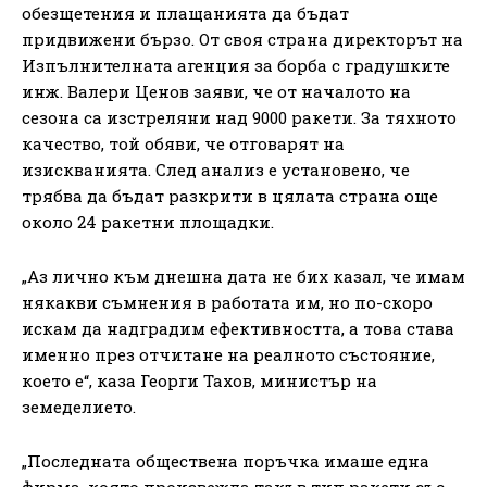
обезщетения и плащанията да бъдат
придвижени бързо. От своя страна директорът на
Изпълнителната агенция за борба с градушките
инж. Валери Ценов заяви, че от началото на
сезона са изстреляни над 9000 ракети. За тяхното
качество, той обяви, че отговарят на
изискванията. След анализ е установено, че
трябва да бъдат разкрити в цялата страна още
около 24 ракетни площадки.
„Аз лично към днешна дата не бих казал, че имам
някакви съмнения в работата им, но по-скоро
искам да надградим ефективността, а това става
именно през отчитане на реалното състояние,
което е“, каза Георги Тахов, министър на
земеделието.
„Последната обществена поръчка имаше една
фирма, която произвежда такъв тип ракети със