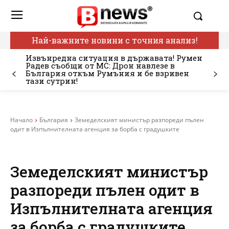
Най-важните новини с точния анализ!
Извънредна ситуация в държавата! Румен
Радев съобщи от МС: Дрон навлезе в
България откъм Румъния и бе взривен
тази сутрин!
Начало
България
Земеделският министър разпореди пълен
одит в Изпълнителната агенция за борба с градушките
Земеделският министър
разпореди пълен одит в
Изпълнителната агенция
за борба с градушките