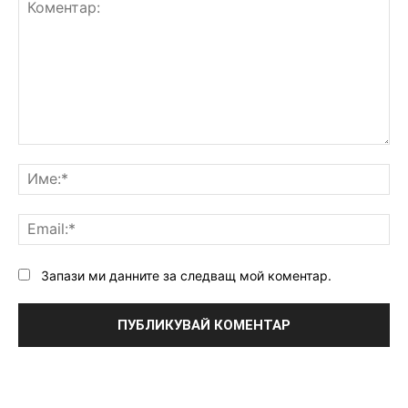
Коментар:
Им
Ema
Запази ми данните за следващ мой коментар.