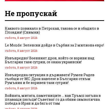
Не пропускай
Каквото повикало в Петрохан, такова се и обадило в
Пловдив! (Снимки)
събота, 8 август 2026
Le Monde: Зеленски дойде в Сърбия за 2 милиона евро!
събота, 8 август 2026
Извънредно! Военният дрон, който се взриви над
България тази сутрин, се оказа украински!
събота, 8 август 2026
Извънредна ситуация в държавата! Румен Радев
съобщи от МС: Дрон навлезе в България откъм
Румъния и бе взривен тази сутрин!
събота, 8 август 2026
Войната, митата, паметниците … как Тръмп затъна в
плаващи пясъци! Съветват го да обяви символична
победа в Иран и да бяга от там
събота, 8 август 2026