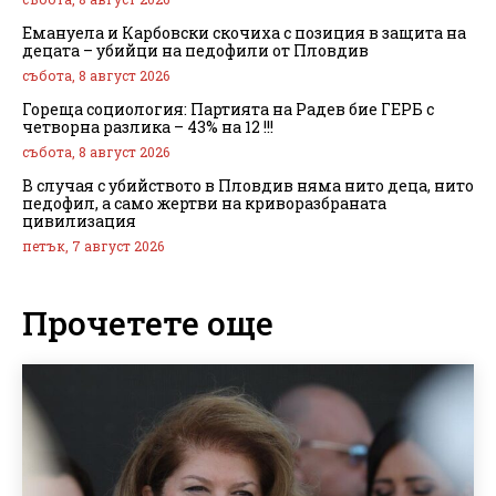
Емануела и Карбовски скочиха с позиция в защита на
децата – убийци на педофили от Пловдив
събота, 8 август 2026
Гореща социология: Партията на Радев бие ГЕРБ с
четворна разлика – 43% на 12 !!!
събота, 8 август 2026
В случая с убийството в Пловдив няма нито деца, нито
педофил, а само жертви на криворазбраната
цивилизация
петък, 7 август 2026
Прочетете още