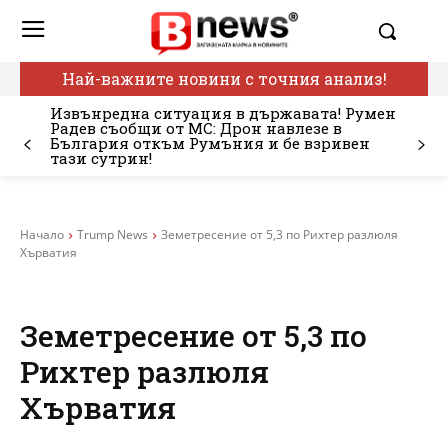
Най-важните новини с точния анализ!
Извънредна ситуация в държавата! Румен
Радев съобщи от МС: Дрон навлезе в
България откъм Румъния и бе взривен
тази сутрин!
Начало
Trump News
Земетресение от 5,3 по Рихтер разлюля
Хърватия
Земетресение от 5,3 по
Рихтер разлюля
Хърватия