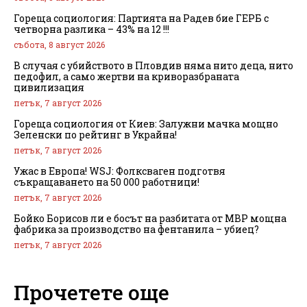
Гореща социология: Партията на Радев бие ГЕРБ с
четворна разлика – 43% на 12 !!!
събота, 8 август 2026
В случая с убийството в Пловдив няма нито деца, нито
педофил, а само жертви на криворазбраната
цивилизация
петък, 7 август 2026
Гореща социология от Киев: Залужни мачка мощно
Зеленски по рейтинг в Украйна!
петък, 7 август 2026
Ужас в Европа! WSJ: Фолксваген подготвя
съкращаването на 50 000 работници!
петък, 7 август 2026
Бойко Борисов ли е босът на разбитата от МВР мощна
фабрика за производство на фентанила – убиец?
петък, 7 август 2026
Прочетете още