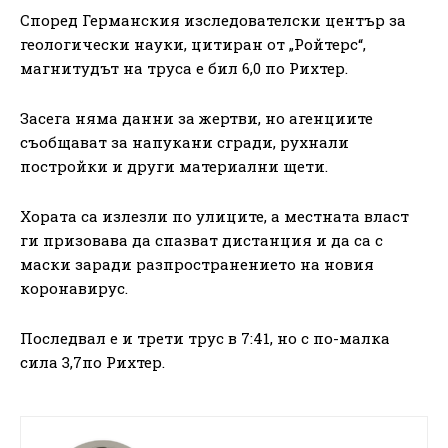
Според Германския изследователски център за
геологически науки, цитиран от „Ройтерс“,
магнитудът на труса е бил 6,0 по Рихтер.
Засега няма данни за жертви, но агенциите
съобщават за напукани сгради, рухнали
постройки и други материални щети.
Хората са излезли по улиците, а местната власт
ги призовава да спазват дистанция и да са с
маски заради разпространението на новия
коронавирус.
Последвал е и трети трус в 7:41, но с по-малка
сила 3,7по Рихтер.