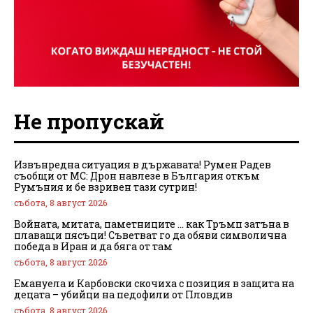
Не пропускай
Извънредна ситуация в държавата! Румен Радев
съобщи от МС: Дрон навлезе в България откъм
Румъния и бе взривен тази сутрин!
събота, 8 август 2026
Войната, митата, паметниците … как Тръмп затъна в
плаващи пясъци! Съветват го да обяви символична
победа в Иран и да бяга от там
събота, 8 август 2026
Емануела и Карбовски скочиха с позиция в защита на
децата – убийци на педофили от Пловдив
събота, 8 август 2026