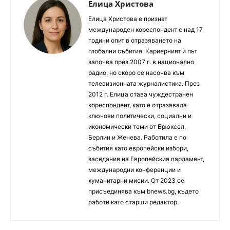
Елица Христова
Елица Христова е признат
международен кореспондент с над 17
години опит в отразяването на
глобални събития. Кариерният ѝ път
започва през 2007 г. в национално
радио, но скоро се насочва към
телевизионната журналистика. През
2012 г. Елица става чуждестранен
кореспондент, като е отразявала
ключови политически, социални и
икономически теми от Брюксел,
Берлин и Женева. Работила е по
събития като европейски избори,
заседания на Европейския парламент,
международни конференции и
хуманитарни мисии. От 2023 се
присъединява към bnews.bg, където
работи като старши редактор.