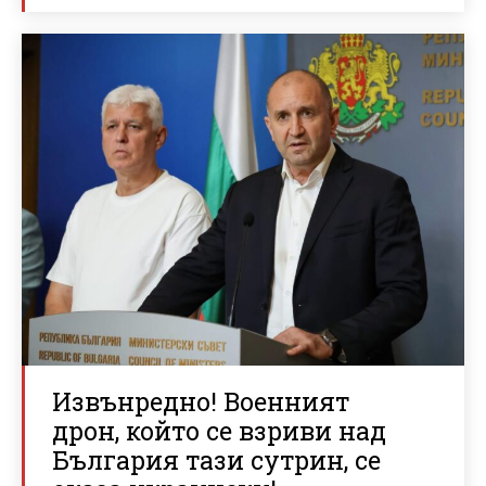
Извънредно! Военният
дрон, който се взриви над
България тази сутрин, се