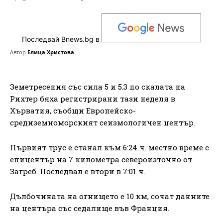
Последвай Bnews.bg в
Автор
Елица Христова
Земетресения със сила 5 и 5.3 по скалата на
Рихтер бяха регистрирани тази неделя в
Хърватия, съобщи Европейско-
средиземноморският сеизмологичен център.
Първият трус е станал към 6:24 ч. местно време с
епицентър на 7 километра североизточно от
Загреб. Последвал е втори в 7:01 ч.
Дълбочината на огнището е 10 км, сочат данните
на центъра със седалище във Франция.