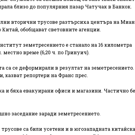
ирала близо до популярния пазар Чатучак в Банкок.
силни вторични трусове разтърсиха центъра на Миан
в Китай, обобщават световните агенции.
нститут земетресението е станало на 16 километра
. местно време (6,20 ч. по Гринуич).
а са се деформирали в резултат на земетресението.
 казват репортери на Франс прес.
а и бяха евакуирани офиси и магазини. Частично б
ешно заседание заради земетресението.
трусове са били усетени и в югозападната китайск