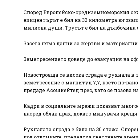
Според Европейско-средиземноморския сеиз
епицентърът е бил на 33 километра югозапа
милиона души. Трусът е бил на дълбочина 
Засега няма данни за жертви и материални
Земетресението доведе до евакуация на оф
Новострояща се висока сграда е рухнала в 
земетресение с магнитуд 7,7, което по-ран
предаде Асошиейтед прес, като се позова 
Кадри в социалните мрежи показват многое
насред облак прах, докато минувачи крещя
Рухналата сграда е била на 30 етажа. Споре
под отломките, предадоха световните аген