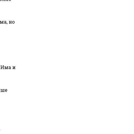
ма, но
 Има и
еше
а