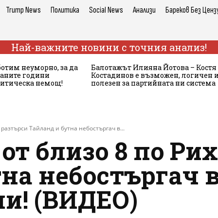
Trump News
Политика
Social News
Анализи
Бареков Без Ценз
Най-важните новини с точния анализ!
ботим неуморно, за да
Балотажът Илияна Йотова – Костя
аните години
Костадинов е възможен, логичен 
литическа немощ!
полезен за партийната ни система
 разтърси Тайланд и бутна небостъргач в...
от близо 8 по Ри
на небостъргач в
и! (ВИДЕО)