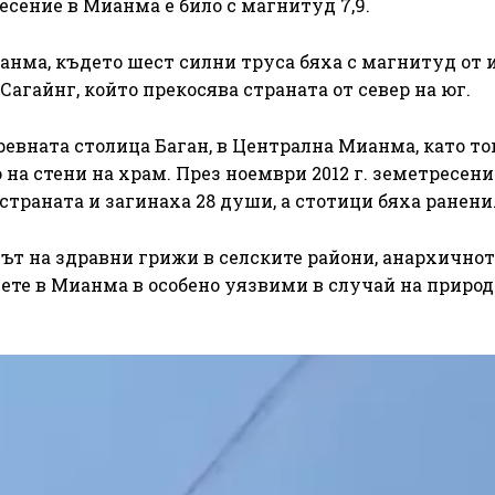
сение в Мианма е било с магнитуд 7,9.
анма, където шест силни труса бяха с магнитуд от 
а Сагайнг, който прекосява страната от север на юг.
древната столица Баган, в Централна Мианма, като то
на стени на храм. През ноември 2012 г. земетресени
страната и загинаха 28 души, а стотици бяха ранени
ът на здравни грижи в селските райони, анархичнот
ете в Мианма в особено уязвими в случай на приро