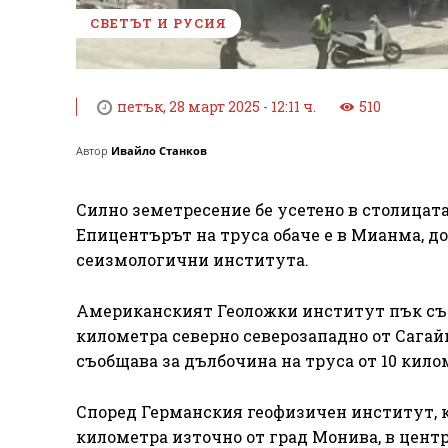
СВЕТЪТ И РУСИЯ
петък, 28 март 2025 - 12:11 ч.
510
Автор
Ивайло Станков
Силно земетресение бе усетено в столицата
Епицентърът на труса обаче е в Мианма, до
сеизмологични института.
Американският Геоложки институт пък съоб
километра северно северозападно от Сагай
съобщава за дълбочина на труса от 10 кил
Според Германския геофизичен институт, ко
километра източно от град Монива, в цент