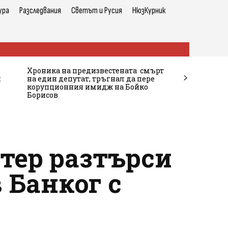
ура
Разследвания
Светът и Русия
НюзКурник
Хроника на предизвестената смърт
и
на един депутат, тръгнал да пере
корупционния имидж на Бойко
Борисов
хтер разтърси
 Банког с