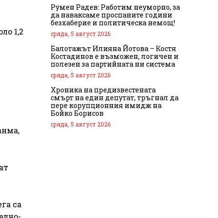
Румен Радев: Работим неуморно, за
да наваксаме проспаните години
безхаберие и политическа немощ!
ло 1,2
сряда, 5 август 2026
Балотажът Илияна Йотова – Костя
Костадинов е възможен, логичен и
полезен за партийната ни система
сряда, 5 август 2026
Хроника на предизвестената
смърт на един депутат, тръгнал да
пере корупционния имидж на
Бойко Борисов
сряда, 5 август 2026
анма,
ат
ега са
елно-