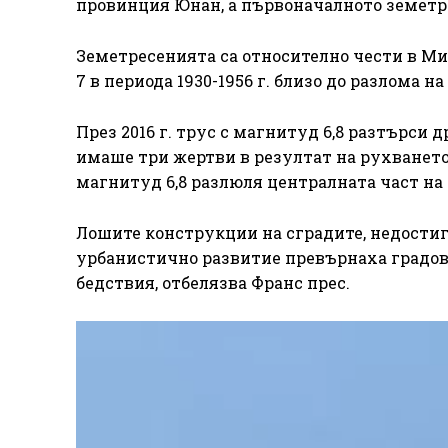
провинция Юнан, а първоначалното земетре
Земетресенията са относително чести в Ми
7 в периода 1930-1956 г. близо до разлома н
През 2016 г. трус с магнитуд 6,8 разтърси 
имаше три жертви в резултат на рухването 
магнитуд 6,8 разлюля централната част на 
Лошите конструкции на сградите, недостиг
урбанистично развитие превърнаха градов
бедствия, отбелязва Франс прес.