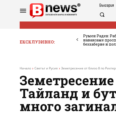
България
Румен Радев: Ра
наваксаме просп
ЕКСКЛУЗИВНО:
безхаберие и по
Начало
Светът и Русия
Земетресение от близо 8 по Рихтер
Земетресение 
Тайланд и бут
много загинал