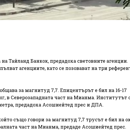
 на Тайланд Банкок, предадоха световните агенции.
пълват агенциите, като се позовават на три рефере
щава за магнитуд 7,7. Епицентърът е бил на 16-17
нг, в Северозападната част на Мианма. Институтът
ометра, предадоха Асошиейтед прес и ДПА.
йто също говори за магнитуд 7,7 трусът е бил на ок
ралната част на Мианма, предаде Асошиейтед прес.