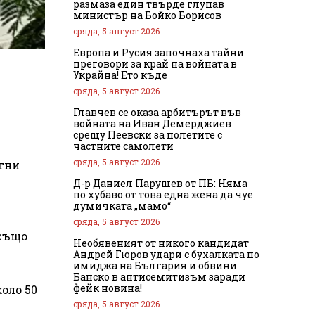
размаза един твърде глупав
министър на Бойко Борисов
сряда, 5 август 2026
Европа и Русия започнаха тайни
преговори за край на войната в
Украйна! Ето къде
сряда, 5 август 2026
Главчев се оказа арбитърът във
войната на Иван Демерджиев
срещу Пеевски за полетите с
частните самолети
сряда, 5 август 2026
нтни
Д-р Даниел Парушев от ПБ: Няма
по хубаво от това една жена да чуе
думичката „мамо“
сряда, 5 август 2026
 също
Необявеният от никого кандидат
Андрей Гюров удари с бухалката по
имиджа на България и обвини
Банско в антисемитизъм заради
фейк новина!
оло 50
сряда, 5 август 2026