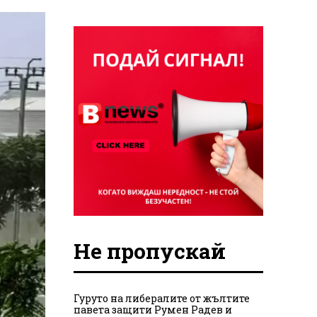
Не пропускай
Гуруто на либералите от жълтите
павета защити Румен Радев и