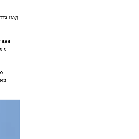
или над
гава
е с
.
о
дни