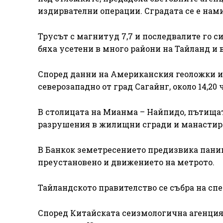
издирвателни операции. Сградата се е нам
Трусът с магнитуд 7,7 и последвалите го 
бяха усетени в много райони на Тайланд и 
Според данни на Американския геоложки и
северозападно от град Сагайнг, около 14,20 ч
В столицата на Мианма – Найпидо, пътищат
разрушения в жилищни сгради и манастири,
В Банкок земетресението предизвика паник
преустановено и движението на метрото.
Тайландското правителство се събра на сп
Според Китайската сеизмологична агенция 