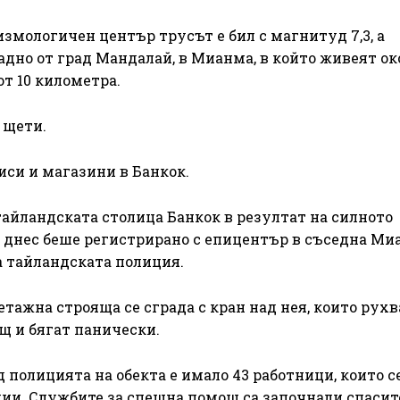
мологичен център трусът е бил с магнитуд 7,3, а
дно от град Мандалай, в Мианма, в който живеят око
от 10 километра.
 щети.
иси и магазини в Банкок.
тайландската столица Банкок в резултат на силното
о днес беше регистрирано с епицентър в съседна Ми
на тайландската полиция.
тажна строяща се сграда с кран над нея, които рухв
щ и бягат панически.
д полицията на обекта е имало 43 работници, които с
ции. Службите за спешна помощ са започнали спасит