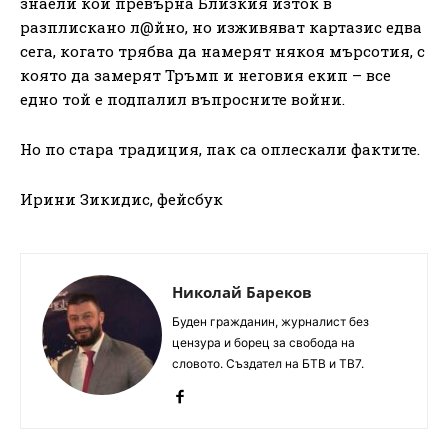
знаели кой превърна Близкия изток в
разплискано л@йно, но изживяват картазис едва
сега, когато трябва да намерят някоя мърсотия, с
която да замерят Тръмп и неговия екип – все
едно той е подпалил въпросните войни.
Но по стара традиция, пак са оплескали фактите.
Ирини Зикидис, фейсбук
Николай Бареков
Буден гражданин, журналист без
цензура и борец за свобода на
словото. Създател на БТВ и ТВ7.