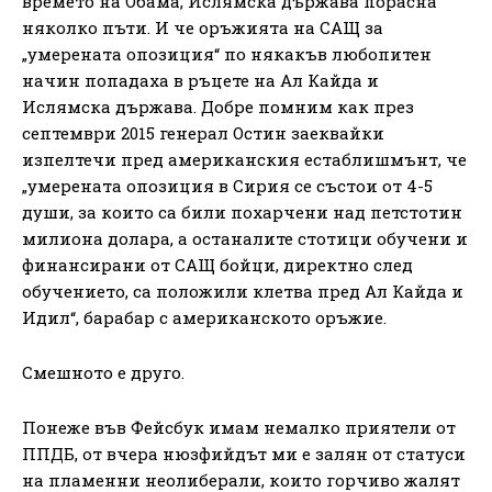
времето на Обама, Ислямска държава порасна
няколко пъти. И че оръжията на САЩ за
„умерената опозиция“ по някакъв любопитен
начин попадаха в ръцете на Ал Кайда и
Ислямска държава. Добре помним как през
септември 2015 генерал Остин заеквайки
изпелтечи пред американския естаблишмънт, че
„умерената опозиция в Сирия се състои от 4-5
души, за които са били похарчени над петстотин
милиона долара, а останалите стотици обучени и
финансирани от САЩ бойци, директно след
обучението, са положили клетва пред Ал Кайда и
Идил“, барабар с американското оръжие.
Смешното е друго.
Понеже във Фейсбук имам немалко приятели от
ППДБ, от вчера нюзфийдът ми е залян от статуси
на пламенни неолиберали, които горчиво жалят