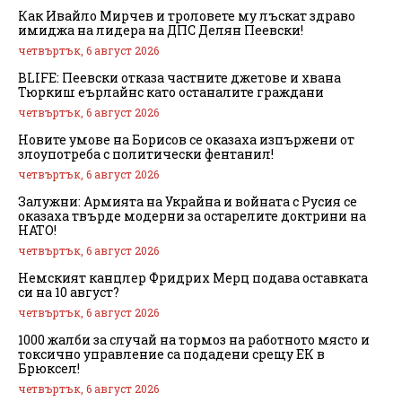
Как Ивайло Мирчев и троловете му лъскат здраво
имиджа на лидера на ДПС Делян Пеевски!
четвъртък, 6 август 2026
BLIFE: Пеевски отказа частните джетове и хвана
Тюркиш еърлайнс като останалите граждани
четвъртък, 6 август 2026
Новите умове на Борисов се оказаха изпържени от
злоупотреба с политически фентанил!
четвъртък, 6 август 2026
Залужни: Армията на Украйна и войната с Русия се
оказаха твърде модерни за остарелите доктрини на
НАТО!
четвъртък, 6 август 2026
Немският канцлер Фридрих Мерц подава оставката
си на 10 август?
четвъртък, 6 август 2026
1000 жалби за случай на тормоз на работното място и
токсично управление са подадени срещу ЕК в
Брюксел!
четвъртък, 6 август 2026