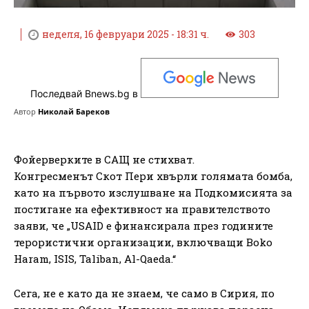
неделя, 16 февруари 2025 - 18:31 ч.
303
Последвай Bnews.bg в
Автор
Николай Бареков
Фойерверките в САЩ не стихват.
Конгресменът Скот Пери хвърли голямата бомба,
като на първото изслушване на Подкомисията за
постигане на ефективност на правителството
заяви, че „USAID е финансирала през годините
терористични организации, включващи Boko
Haram, ISIS, Taliban, Al-Qaeda.“
Сега, не е като да не знаем, че само в Сирия, по