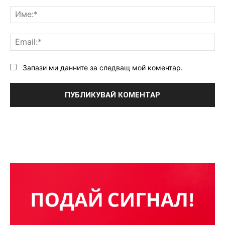
Коментар:
Им
Ema
Запази ми данните за следващ мой коментар.