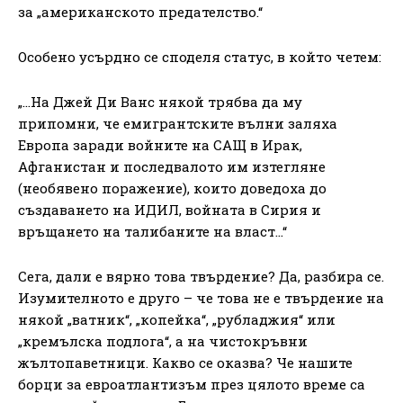
за „американското предателство.“
Особено усърдно се споделя статус, в който четем:
„…На Джей Ди Ванс някой трябва да му
припомни, че емигрантските вълни заляха
Европа заради войните на САЩ в Ирак,
Афганистан и последвалото им изтегляне
(необявено поражение), които доведоха до
създаването на ИДИЛ, войната в Сирия и
връщането на талибаните на власт…“
Сега, дали е вярно това твърдение? Да, разбира се.
Изумителното е друго – че това не е твърдение на
някой „ватник“, „копейка“, „рубладжия“ или
„кремълска подлога“, а на чистокръвни
жълтопаветници. Какво се оказва? Че нашите
борци за евроатлантизъм през цялото време са