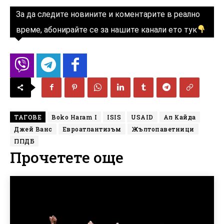
За да следите новините и коментарите в реално
време, абонирайте се за нашите канали ето тук
ТАГОВЕ
Boko Haram I
ISIS
USAID
Ал Кайда
Джей Ванс
Евроатлантизъм
Жълтопаветници
ППДБ
Прочетете още