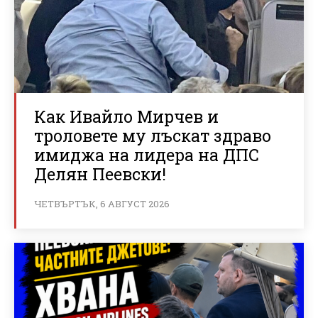
Как Ивайло Мирчев и
троловете му лъскат здраво
имиджа на лидера на ДПС
Делян Пеевски!
ЧЕТВЪРТЪК, 6 АВГУСТ 2026