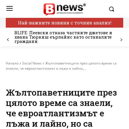
Най-важните новини с точния анализ!
BLIFE: Пеевски отказа частните джетове и
хвана Тюркиш еърлайнс като останалите
граждани
Начало
Social News
Жълтопаветниците през цялото време са
знаели, че евроатлантизмът е лъжа и лайно,...
Жълтопаветниците през
цялото време са знаели,
че евроатлантизмът е
лъжа и лайно, но са