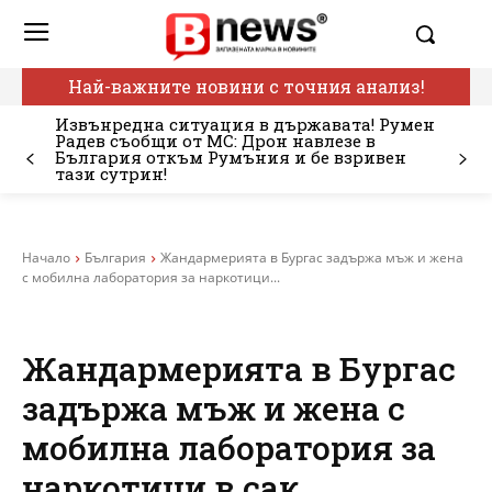
Най-важните новини с точния анализ!
Извънредна ситуация в държавата! Румен
Радев съобщи от МС: Дрон навлезе в
България откъм Румъния и бе взривен
тази сутрин!
Начало
България
Жандармерията в Бургас задържа мъж и жена
с мобилна лаборатория за наркотици...
Жандармерията в Бургас
задържа мъж и жена с
мобилна лаборатория за
наркотици в сак