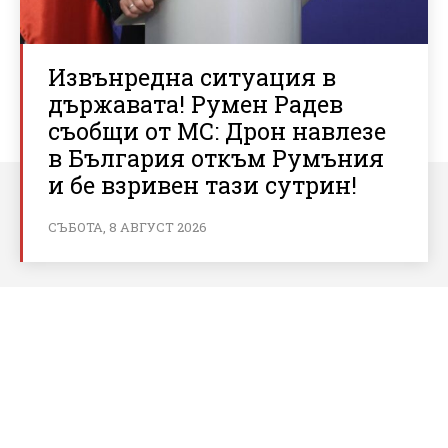
Извънредна ситуация в
държавата! Румен Радев
съобщи от МС: Дрон навлезе
в България откъм Румъния
и бе взривен тази сутрин!
СЪБОТА, 8 АВГУСТ 2026
За bnews.bg