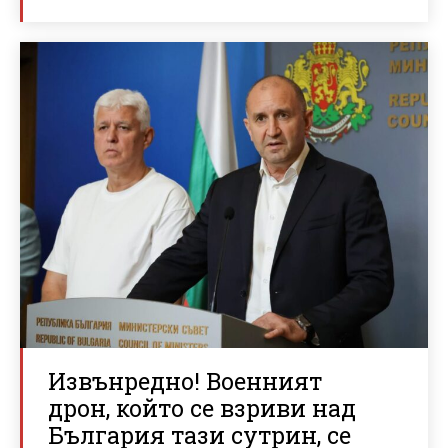
Извънредно! Военният
дрон, който се взриви над
България тази сутрин, се