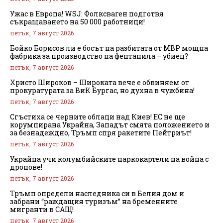
Ужас в Европа! WSJ: Фолксваген подготвя
съкращаването на 50 000 работници!
петък, 7 август 2026
Бойко Борисов ли е босът на разбитата от МВР мощна
фабрика за производство на фентанила – убиец?
петък, 7 август 2026
Христо Широков – Широката вече е обвиняем от
прокуратурата за ВиК Бургас, но духна в чужбина!
петък, 7 август 2026
Сгъстиха се черните облаци над Киев! ЕС не ще
корумпирана Украйна, Западът смята положението и
за безнадеждно, Тръмп спря ракетите Пейтриът!
петък, 7 август 2026
Украйна учи колумбийските наркокартели на война с
дронове!
петък, 7 август 2026
Тръмп определи наследника си в Белия дом и
забрани “раждащия туризъм” на бременните
мигранти в САЩ!
петък, 7 август 2026