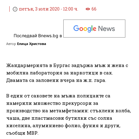
петък, 3 юли 2020 - 12:00 ч.
66
Последвай Bnews.bg в
Автор
Елица Христова
Жандармерията в Бургас задържа мъж и жена с
мобилна лаборатория за наркотици в сак.
Двамата са заловени вчера на ж.п. гара.
В един от саковете на мъжа полицаите са
намерили множество прекурсори за
производство на метамфетамин: стъклени колба,
чаша, две пластмасови бутилки със солна
киселина, алуминиево фолио, фуния и други,
съобщи МВР.