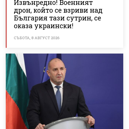
Извънредно! Военният
дрон, който се взриви над
България тази сутрин, се
оказа украински!
СЪБОТА, 8 АВГУСТ 2026