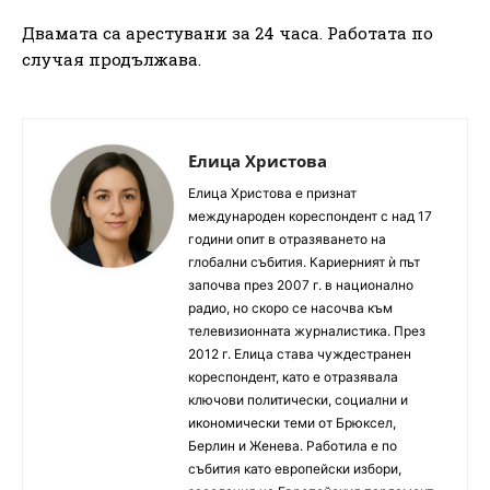
Двамата са арестувани за 24 часа. Работата по
случая продължава.
Елица Христова
Елица Христова е признат
международен кореспондент с над 17
години опит в отразяването на
глобални събития. Кариерният ѝ път
започва през 2007 г. в национално
радио, но скоро се насочва към
телевизионната журналистика. През
2012 г. Елица става чуждестранен
кореспондент, като е отразявала
ключови политически, социални и
икономически теми от Брюксел,
Берлин и Женева. Работила е по
събития като европейски избори,