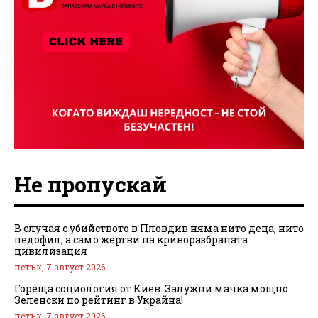
Не пропускай
В случая с убийството в Пловдив няма нито деца, нито
педофил, а само жертви на криворазбраната
цивилизация
петък, 7 август 2026
Гореща социология от Киев: Залужни мачка мощно
Зеленски по рейтинг в Украйна!
петък, 7 август 2026