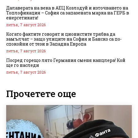
Далаверата на века в АЕЦ Козлодуй и източването на
Топлофикация – София са запазената марка на ГЕРБ в
енергетиката!
петък, 7 август 2026
Когато фактите говорят и ционистите трябва да
замълчат – защо улиците на София и Банско са по-
спокойни от тези в Западна Европа
петък, 7 август 2026
Посред горещо лято Германия сменя канцлера! Кой
ще го наследи
петък, 7 август 2026
Прочетете още