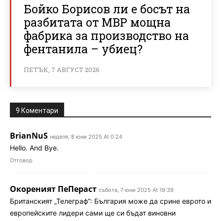
Бойко Борисов ли е босът на
разбитата от МВР мощна
фабрика за производство на
фентанила – убиец?
ПЕТЪК, 7 АВГУСТ 2026
9 Коментари
BrianNuS
неделя, 8 юни 2025 At 0:24
Hello. And Bye.
Отговор
Окореният ПеПераст
събота, 7 юни 2025 At 19:39
Британският „Телеграф“: България може да срине еврото и
европейските лидери сами ще си бъдат виновни