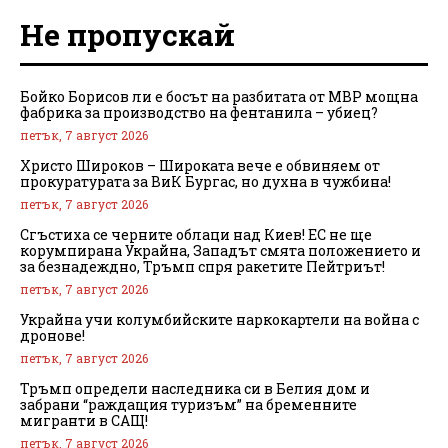
Не пропускай
Бойко Борисов ли е босът на разбитата от МВР мощна
фабрика за производство на фентанила – убиец?
петък, 7 август 2026
Христо Широков – Широката вече е обвиняем от
прокуратурата за ВиК Бургас, но духна в чужбина!
петък, 7 август 2026
Сгъстиха се черните облаци над Киев! ЕС не ще
корумпирана Украйна, Западът смята положението и
за безнадеждно, Тръмп спря ракетите Пейтриът!
петък, 7 август 2026
Украйна учи колумбийските наркокартели на война с
дронове!
петък, 7 август 2026
Тръмп определи наследника си в Белия дом и
забрани “раждащия туризъм” на бременните
мигранти в САЩ!
петък, 7 август 2026