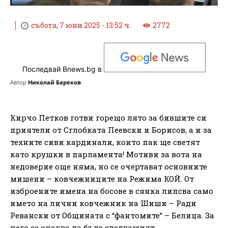
събота, 7 юни 2025 - 13:52 ч.
2772
Последвай Bnews.bg в
Автор
Николай Бареков
Кирчо Петков готви горещо лято за бившите си
приятели от Сглобката Пеевски и Борисов, а и за
техните сиви кардинали, които пак ще светят
като крушки в парламента! Мотиви за вота на
недоверие още няма, но се очертават основните
мишени – ковчежниците на Режима КОЙ. От
изброените имена на босове в сянка липсва само
името на лични ковчежник на Шиши – Ради
Ревански от Общината с “фантомите” – Белица. За
него се очаква да бъде следващият