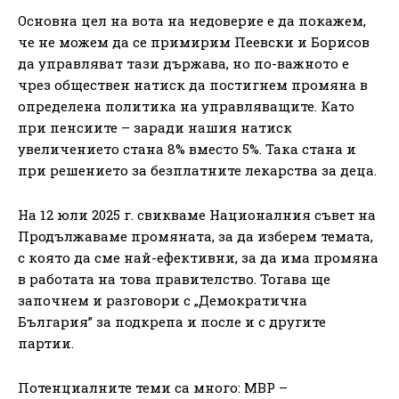
Основна цел на вота на недоверие е да покажем,
че не можем да се примирим Пеевски и Борисов
да управляват тази държава, но по-важното е
чрез обществен натиск да постигнем промяна в
определена политика на управляващите. Като
при пенсиите – заради нашия натиск
увеличението стана 8% вместо 5%. Така стана и
при решението за безплатните лекарства за деца.
На 12 юли 2025 г. свикваме Националния съвет на
Продължаваме промяната, за да изберем темата,
с която да сме най-ефективни, за да има промяна
в работата на това правителство. Тогава ще
започнем и разговори с „Демократична
България” за подкрепа и после и с другите
партии.
Потенциалните теми са много: МВР –