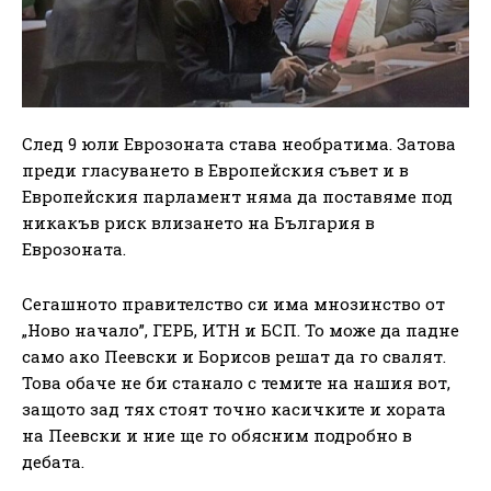
След 9 юли Еврозоната става необратима. Затова
преди гласуването в Европейския съвет и в
Европейския парламент няма да поставяме под
никакъв риск влизането на България в
Еврозоната.
Сегашното правителство си има мнозинство от
„Ново начало”, ГЕРБ, ИТН и БСП. То може да падне
само ако Пеевски и Борисов решат да го свалят.
Това обаче не би станало с темите на нашия вот,
защото зад тях стоят точно касичките и хората
на Пеевски и ние ще го обясним подробно в
дебата.