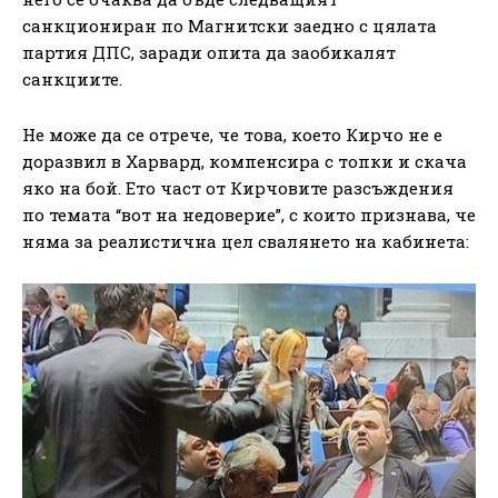
санкциониран по Магнитски заедно с цялата
партия ДПС, заради опита да заобикалят
санкциите.
Не може да се отрече, че това, което Кирчо не е
доразвил в Харвард, компенсира с топки и скача
яко на бой. Ето част от Кирчовите разсъждения
по темата “вот на недоверие”, с които признава, че
няма за реалистична цел свалянето на кабинета: