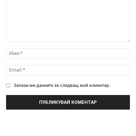
Коментар:
Им
Ema
Запази ми данните за следващ мой коментар.