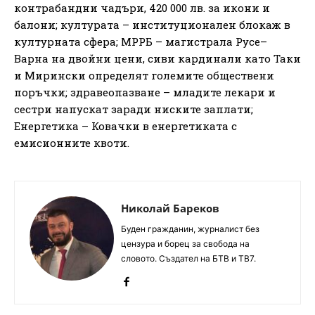
контрабандни чадъри, 420 000 лв. за икони и
балони; културата – институционален блокаж в
културната сфера; МРРБ – магистрала Русе–
Варна на двойни цени, сиви кардинали като Таки
и Мирински определят големите обществени
поръчки; здравеопазване – младите лекари и
сестри напускат заради ниските заплати;
Енергетика – Ковачки в енергетиката с
емисионните квоти.
Николай Бареков
Буден гражданин, журналист без
цензура и борец за свобода на
словото. Създател на БТВ и ТВ7.