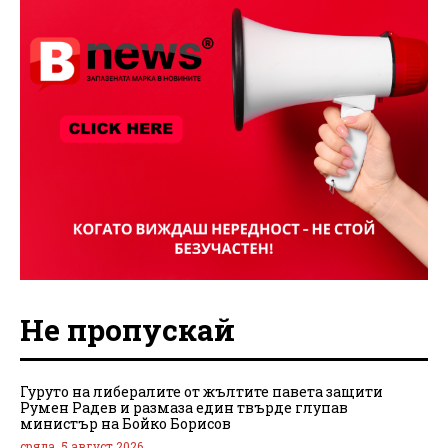
Не пропускай
Гуруто на либералите от жълтите павета защити
Румен Радев и размаза един твърде глупав
министър на Бойко Борисов
сряда, 5 август 2026