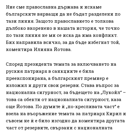
Ние сме православна държава и искаме
българските вярващи да не бъдат разделени по
тази линия. Защото православието е толкова
дълбоко вкоренено в нашата история, че точно
по тази линия не ми се иска да има конфликт.
Бих направила всичко, за да бъде избегнат той,
коментира Илияна Йотова.
Според президента темата за включването на
руския патриарх в санкциите е била
преекспонирана, а българският премиер е
изложил и други свои резерви. Става въпрос за
национална сигурност, за бъдещето на „Лукойл“ –
това са обекти от националната сигурност, каза
още Йотова. По думите ѝ „по-кресливата част“ е
взела на въоръжение темата за патриарх Кирил и
съвсем не ѝ е било изгодно да коментира другата
част от резервите, свързани с националната