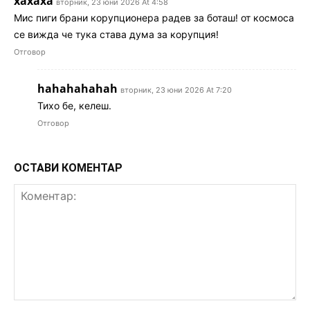
хахаха
вторник, 23 юни 2026 At 4:58
Мис пиги брани корупционера радев за боташ! от космоса
се вижда че тука става дума за корупция!
Отговор
hahahahahah
вторник, 23 юни 2026 At 7:20
Тихо бе, келеш.
Отговор
ОСТАВИ КОМЕНТАР
Коментар: