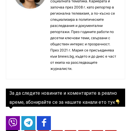
социалната тематика. Кариерата ѝ
започва през 2008 г. като репортер в
регионална телевизия, а по-късно се
специализира в политическите
разследвания и документални
репортажи. През годините работи по
десетки ключови теми, свързани с
обществен интерес и прозрачност.
През 2021 г. Мария се присъединява
към bnews.bg, където и до днес е част
от екипа на разследващите
журналисти.
За да следите новините и коментарите в реално
време, абонирайте се за нашите канали ето тук