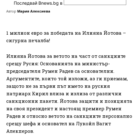
Последвай Bnews.bg в
Автор
Мария Алексиева
1 милион евро за победата на Илияна Йотова –
сигурна печалба!
Илияна Йотова за ветото на част от санкциите
срещу Русия: Основанията на министър-
председателя Румен Радев са основателни.
Аргументите, които той изложи, аз ги приемам,
защото не за първи път името на руския
патриарх Кирил влиза и излиза от различни
санкционни пакети. Йотова защити и позицията
на своя президент и настоящ премиер Румен
Радев и относно ветото на санкциите персонално
срещу шефа и основател на Лукойл Вагит
Алекперов.