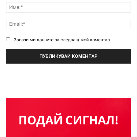
Им
Ema
Запази ми данните за следващ мой коментар.