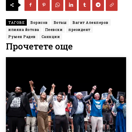
ТАГОВЕ
Борисов
Боташ
Вагит Алекперов
илияна йотова
Пеевски
президент
Румен Радев
Санкции
Прочетете още