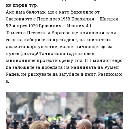
на първи тур.
Ако има балотаж, ще е като финалите от
Световното с Пеле през 1958 Бразилия – Швеция
5:2 и през 1970 Бразилия – Италия 4:1.
Темата с Пеевски и Борисов ще приключи тази
есен на изборите за президент, на които тези
двамата корпулентни мазни чичковци ще са
нулев фактор! Точно една година след
милионните протести срещу тях. И 1 милион евро
да заложите за победата на кандидата на Румен
Радев, не рискувате да загубите и цент. Разписано
е.