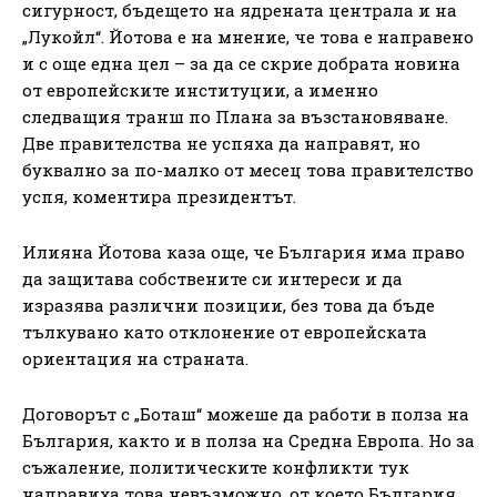
сигурност, бъдещето на ядрената централа и на
„Лукойл“. Йотова е на мнение, че това е направено
и с още една цел – за да се скрие добрата новина
от европейските институции, а именно
следващия транш по Плана за възстановяване.
Две правителства не успяха да направят, но
буквално за по-малко от месец това правителство
успя, коментира президентът.
Илияна Йотова каза още, че България има право
да защитава собствените си интереси и да
изразява различни позиции, без това да бъде
тълкувано като отклонение от европейската
ориентация на страната.
Договорът с „Боташ“ можеше да работи в полза на
България, както и в полза на Средна Европа. Но за
съжаление, политическите конфликти тук
направиха това невъзможно, от което България