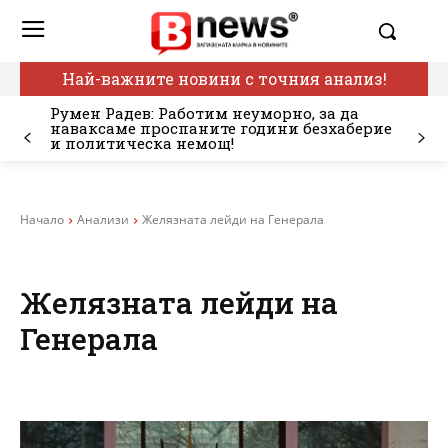
Най-важните новини с точния анализ!
Румен Радев: Работим неуморно, за да
наваксаме проспаните години безхаберие
и политическа немощ!
Начало
Анализи
Желязната лейди на Генерала
Желязната лейди на
Генерала