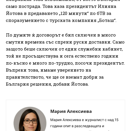
само пострада. Това каза президентът Илияна
Йотова в предаването „120 минути“ по бТВ за
споразумението с турската компания „Боташ“.
По думите ѝ договорът е бил сключен в много
смутни времена със спрени руски доставки. Само
защото беше сключен от един служебни кабинет,
той не просъществува и сега естествено години
по-късно е много по-трудно, посочи президентът.
Въпреки това, имаме уверението на
правителството, че ще се вземат добри за
България решения, добави Йотова.
Мария Алексиева
Мария Алексиева е журналист с над 15
години опит в разследващата и