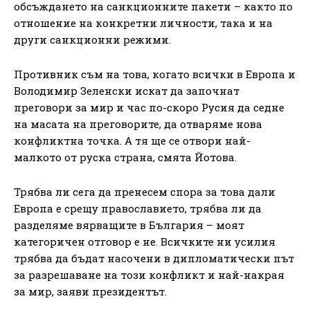
обсъждането на санкционните пакети – както по
отношение на конкретни личности, така и на
други санкционни режими.
Противник съм на това, когато всички в Европа и
Володимир Зеленски искат да започнат
преговори за мир и час по-скоро Русия да седне
на масата на преговорите, да отваряме нова
конфликтна точка. А тя ще се отвори най-
малкото от руска страна, смята Йотова.
Трябва ли сега да пренесем спора за това дали
Европа е срещу православието, трябва ли да
разделяме вярващите в България – моят
категоричен отговор е не. Всичките ни усилия
трябва да бъдат насочени в дипломатически път
за разрешаване на този конфликт и най-накрая
за мир, заяви президентът.