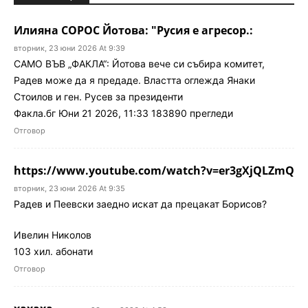
Илияна СОРОС Йотова: "Русия е агресор.:
вторник, 23 юни 2026 At 9:39
САМО ВЪВ „ФАКЛА“: Йотова вече си събира комитет,
Радев може да я предаде. Властта оглежда Янаки
Стоилов и ген. Русев за президенти
Факла.бг Юни 21 2026, 11:33 183890 прегледи
Отговор
https://www.youtube.com/watch?v=er3gXjQLZmQ
вторник, 23 юни 2026 At 9:35
Радев и Пеевски заедно искат да прецакат Борисов?
Ивелин Николов
103 хил. абонати
Отговор