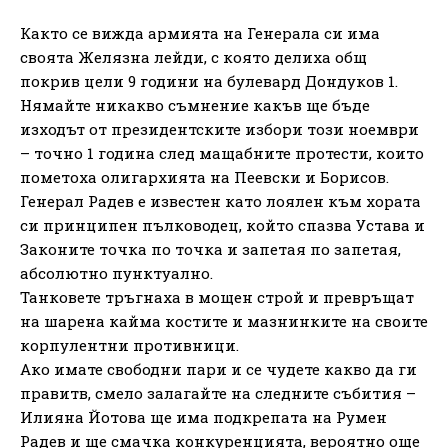
Както се вижда армията на Генерала си има
своята Желязна лейди, с която делиха общ
покрив цели 9 години на булевард Дондуков 1.
Нямайте никакво съмнение какъв ще бъде
изходът от президентските избори този ноември
– точно 1 година след мащабните протести, които
пометоха олигархията на Пеевски и Борисов.
Генерал Радев е известен като лоялен към хората
си принципен пълководец, който спазва Устава и
Законите точка по точка и запетая по запетая,
абсолютно пунктуално.
Танковете тръгнаха в мощен строй и превръщат
на шарена кайма костите и мазнинките на своите
корпулентни противници.
Ако имате свободни пари и се чудете какво да ги
правитв, смело залагайте на следните събития –
Илияна Йотова ще има подкрепата на Румен
Радев и ще смачка конкуренцията, вероятно още