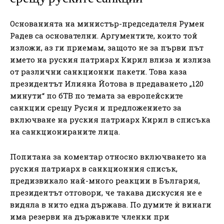
Основанията на министър-председателя Румен
Радев са основателни. Аргументите, които той
изложи, аз ги приемам, защото не за първи път
името на руския патриарх Кирил влиза и излиза
от различни санкционни пакети. Това каза
президентът Илияна Йотова в предаването „120
минути“ по бТВ по темата за европейските
санкции срещу Русия и предложението за
включване на руския патриарх Кирил в списъка
на санкционираните лица.
Попитана за коментар относно включването на
руския патриарх в санкционния списък,
предизвикало най-много реакции в България,
президентът отговори, че такава дискусия не е
видяла в нито една държава. По думите ѝ винаги
има резерви на държавите членки при