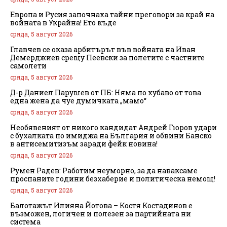
Европа и Русия започнаха тайни преговори за край на
войната в Украйна! Ето къде
сряда, 5 август 2026
Главчев се оказа арбитърът във войната на Иван
Демерджиев срещу Пеевски за полетите с частните
самолети
сряда, 5 август 2026
Д-р Даниел Парушев от ПБ: Няма по хубаво от това
една жена да чуе думичката „мамо“
сряда, 5 август 2026
Необявеният от никого кандидат Андрей Гюров удари
с бухалката по имиджа на България и обвини Банско
в антисемитизъм заради фейк новина!
сряда, 5 август 2026
Румен Радев: Работим неуморно, за да наваксаме
проспаните години безхаберие и политическа немощ!
сряда, 5 август 2026
Балотажът Илияна Йотова – Костя Костадинов е
възможен, логичен и полезен за партийната ни
система