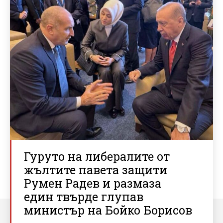
Гуруто на либералите от
жълтите павета защити
Румен Радев и размаза
един твърде глупав
министър на Бойко Борисов