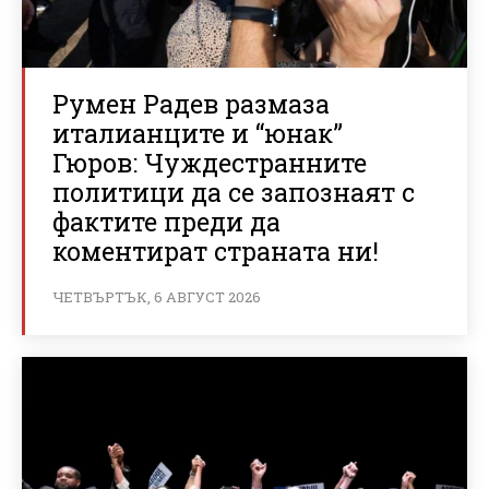
Румен Радев размаза
италианците и “юнак”
Гюров: Чуждестранните
политици да се запознаят с
фактите преди да
коментират страната ни!
ЧЕТВЪРТЪК, 6 АВГУСТ 2026