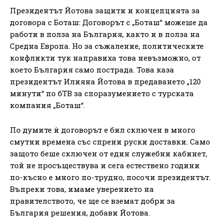
Президентът Йотова защити и концепцията за
договора с Боташ: Договорът с „Боташ“ можеше да
работи в полза на България, както и в полза на
Средна Европа. Но за съжаление, политическите
конфликти тук направиха това невъзможно, от
което България само пострада. Това каза
президентът Илияна Йотова в предаването „120
минути“ по бТВ за споразумението с турската
компания „Боташ“.
По думите ѝ договорът е бил сключен в много
смутни времена със спрени руски доставки. Само
защото беше сключен от един служебни кабинет,
той не просъществува и сега естествено години
по-късно е много по-трудно, посочи президентът.
Въпреки това, имаме уверението на
правителството, че ще се вземат добри за
България решения, добави Йотова.