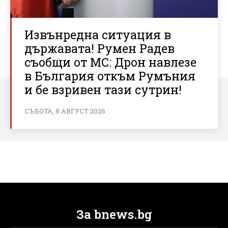
Извънредна ситуация в
държавата! Румен Радев
съобщи от МС: Дрон навлезе
в България откъм Румъния
и бе взривен тази сутрин!
СЪБОТА, 8 АВГУСТ 2026
За bnews.bg