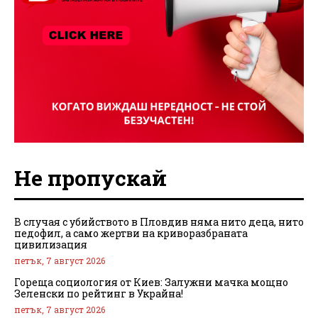
Не пропускай
В случая с убийството в Пловдив няма нито деца, нито
педофил, а само жертви на криворазбраната
цивилизация
петък, 7 август 2026
Гореща социология от Киев: Залужни мачка мощно
Зеленски по рейтинг в Украйна!
петък, 7 август 2026