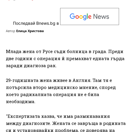
Последвай Bnews.bg в
Автор
Елица Христова
Млада жена от Русе съди болница в града. Преди
две години с операция й премахват едната гърда
заради диагноза рак.
29-годишната жена живее в Англия. Там тя е
потърсила второ медицинско мнение, според
което радикалната операция не е била
необходима.
"Експертизата казва, че има разминавания
между диагнозите. Жената се завръща в родината
си и установявайки проблема, се доверява на