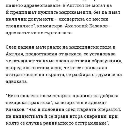
нашето здравеопазване. В Англия не могат да
й предпишат нужните медикаменти, без да имат
налични документи – експертиза от местен
специалист", коментира Анатолий Казаков –
адвокатът на потърпевшата.
След дадени материали на медицински лица в
Англия, предоставени от жената, се установява,
че всъщност тя няма злокачествени образувания,
според което става ясно, че не се е налагало
отстраняване на гърдата, се разбира от думите на
адвоката.
"Не са спазени елементарни правила на добрата
лекарска практика", категоричен е адвокат
Казаков. "Час и половина след първата операция,
на пациентката й се прави втора операция, при
която се случва радикалното отстраняване",