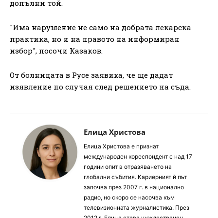
допълни той.
"Има нарушение не само на добрата лекарска
практика, но и на правото на информиран
избор", посочи Казаков.
От болницата в Русе заявиха, че ще дадат
изявление по случая след решението на съда.
Елица Христова
Елица Христова е признат
международен кореспондент с над 17
години опит в отразяването на
глобални събития. Кариерният ѝ път
започва през 2007 г. в национално
радио, но скоро се насочва към
телевизионната журналистика. През
2012 г. Елица става чуждестранен