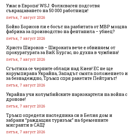
Ужас в Европа! WSJ: Фолксваген подготвя
съкращаването на 50 000 работници!
петък, 7 август 2026
Бойко Борисов ли е босът на разбитата от МВР мощна
фабрика за производство на фентанила – убиец?
петък, 7 август 2026
Христо Широков – Широката вече е обвиняем от
прокуратурата за ВиК Бургас, но духна в чужбина!
петък, 7 август 2026
Сгъстиха се черните облаци над Киев! ЕС не ще
корумпирана Украйна, Западът смята положението и
за безнадеждно, Тръмп спря ракетите Пейтриът!
петък, 7 август 2026
Украйна учи колумбийските наркокартели на война с
дронове!
петък, 7 август 2026
Тръмп определи наследника си в Белия дом и
забрани “раждащия туризъм” на бременните
мигранти в САЩ!
петък, 7 август 2026