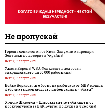
Не пропускай
Гореща социология от Киев: Залужни изпревари
Зеленски по доверие в Украйна!
петък, 7 август 2026
Ужас в Европа! WSJ: Фолксваген подготвя
съкращаването на 50 000 работници!
петък, 7 август 2026
Бойко Борисов ли е босът на разбитата от МВР мощна
фабрика за производство на фентанила – убиец?
петък, 7 август 2026
Христо Широков – Широката вече е обвиняем от
прокуратурата за ВиК Бургас, но духна в чужбина!