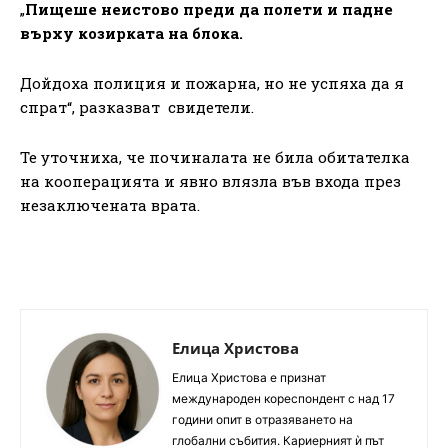
„
Пищеше неистово преди да полети и падне
върху козирката на блока.
Дойдоха полиция и пожарна, но не успяха да я
спрат“, разказват свидетели.
Те уточниха, че починалата не била обитателка
на кооперацията и явно влязла във входа през
незаключената врата.
Елица Христова
Елица Христова е признат
международен кореспондент с над 17
години опит в отразяването на
глобални събития. Кариерният ѝ път