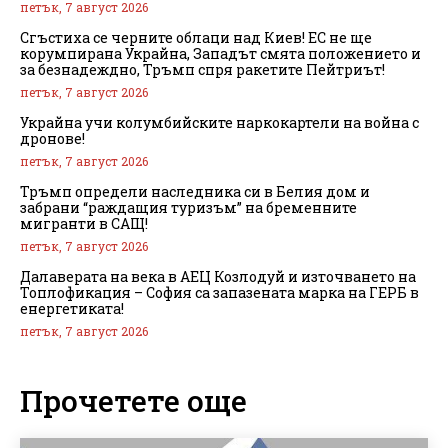
петък, 7 август 2026
Сгъстиха се черните облаци над Киев! ЕС не ще
корумпирана Украйна, Западът смята положението и
за безнадеждно, Тръмп спря ракетите Пейтриът!
петък, 7 август 2026
Украйна учи колумбийските наркокартели на война с
дронове!
петък, 7 август 2026
Тръмп определи наследника си в Белия дом и
забрани “раждащия туризъм” на бременните
мигранти в САЩ!
петък, 7 август 2026
Далаверата на века в АЕЦ Козлодуй и източването на
Топлофикация – София са запазената марка на ГЕРБ в
енергетиката!
петък, 7 август 2026
Прочетете още