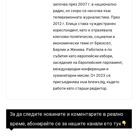
започва през 2007 г. в национално
радио, но скоро се насочва към
телевизионната журналистика. През
2012 г. Елица става чуждестранен
кореспондент, като е отразявала
ключови политически, социални и
икономически теми от Брюксел,
Берлин и Женева. Работила е по
събития като европейски избори,
заседания на Европейския парламент,
международни конференции и
хуманитарни мисии. От 2023 се
присъединява към bnews.bg, където
работи като старши редактор.
За да следите новините и коментарите в реално
време, абонирайте се за нашите канали ето тук