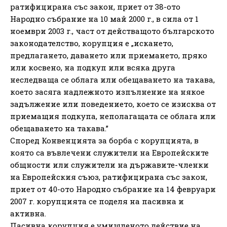
ратифицирана със закон, приет от 38-ото
Народно събрание на 10 май 2000 г., в сила от 1
ноември 2003 г., част от действащото българското
законодателство, корупция е „искането,
предлагането, даването или приемането, пряко
или косвено, на подкуп или всяка друга
неследваща се облага или обещаването на такава,
което засяга надлежното изпълнение на някое
задължение или поведението, което се изисква от
приемащия подкупа, неполагащата се облага или
обещаването на такава.”
Според Конвенцията за борба с корупцията, в
която са въвлечени служители на Европейските
общности или служители на държавите-членки
на Европейския съюз, ратифицирана със закон,
приет от 40-ото Народно събрание на 14 февруари
2007 г. корупцията се поделя на пасивна и
активна.
Пасивна корупция е умишленото действие на