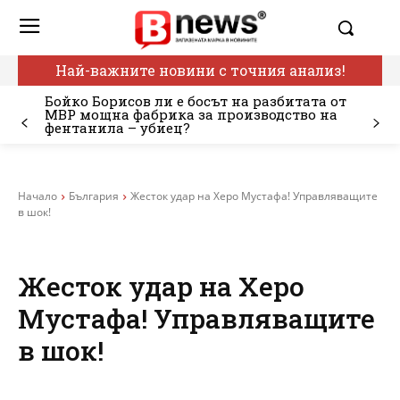
Най-важните новини с точния анализ!
Бойко Борисов ли е босът на разбитата от
МВР мощна фабрика за производство на
фентанила – убиец?
Начало
България
Жесток удар на Херо Мустафа! Управляващите
в шок!
Жесток удар на Херо
Мустафа! Управляващите
в шок!