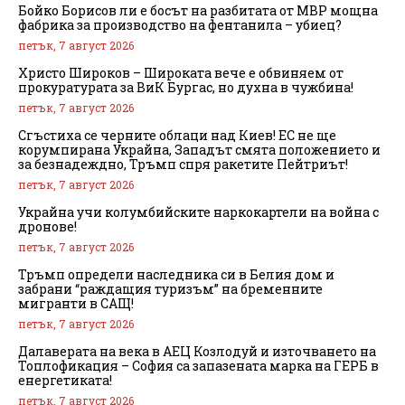
Бойко Борисов ли е босът на разбитата от МВР мощна
фабрика за производство на фентанила – убиец?
петък, 7 август 2026
Христо Широков – Широката вече е обвиняем от
прокуратурата за ВиК Бургас, но духна в чужбина!
петък, 7 август 2026
Сгъстиха се черните облаци над Киев! ЕС не ще
корумпирана Украйна, Западът смята положението и
за безнадеждно, Тръмп спря ракетите Пейтриът!
петък, 7 август 2026
Украйна учи колумбийските наркокартели на война с
дронове!
петък, 7 август 2026
Тръмп определи наследника си в Белия дом и
забрани “раждащия туризъм” на бременните
мигранти в САЩ!
петък, 7 август 2026
Далаверата на века в АЕЦ Козлодуй и източването на
Топлофикация – София са запазената марка на ГЕРБ в
енергетиката!
петък, 7 август 2026