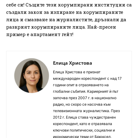
себе си! Същите тези корумпирани институции са
създали закон за изпиране на корумпираните
лица и смазване на журналистите, дръзнали да
разкрият корумпираните лица. Най-пресен
пример е апартамент гейт!
Елица Христова
Елица Христова е признат
международен кореспондент с над 17
години опит в отразяването на
глобални събития. Кариерният ѝ път
започва през 2007 г. в национално
радио, но скоро се насочва към
телевизионната журналистика. През
2012 г. Елица става чуждестранен
кореспондент, като е отразявала
ключови политически, социални и
икономически теми от Брюксел,