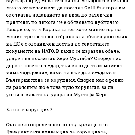
Мустафа пред Нова телевизия. Всъщност и сега на
много от желаещите да посетят САЩ българи им
се отказва издаването на виза по различни
причини, но никога не е обявявано публично.
Говори се, че и Каракачанов като министър на
министерството на отбраната и обявен доносник
на ДС е с ограничен достъп до секретните
документи на НАТО. В какво се изразява обаче,
ударът на посланик Херо Мустафа? Според нас
дори е повече от удар, тъй като до този момент
няма задържано, камо ли пък да е осъдено в
България лице за корупция. Според нас е редно
да разясним що е това чудо корупция, за да
усетите силата на удара на Мустафа Феро.
Какво е корупция?
Съгласно определението, съдържащо се в
Гражданската конвенция за корупцията,