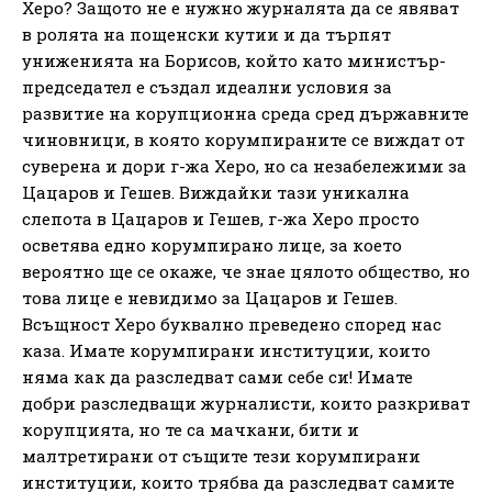
Херо? Защото не е нужно журналята да се явяват
в ролята на пощенски кутии и да търпят
униженията на Борисов, който като министър-
председател е създал идеални условия за
развитие на корупционна среда сред държавните
чиновници, в която корумпираните се виждат от
суверена и дори г-жа Херо, но са незабележими за
Цацаров и Гешев. Виждайки тази уникална
слепота в Цацаров и Гешев, г-жа Херо просто
осветява едно корумпирано лице, за което
вероятно ще се окаже, че знае цялото общество, но
това лице е невидимо за Цацаров и Гешев.
Всъщност Херо буквално преведено според нас
каза. Имате корумпирани институции, които
няма как да разследват сами себе си! Имате
добри разследващи журналисти, които разкриват
корупцията, но те са мачкани, бити и
малтретирани от същите тези корумпирани
институции, които трябва да разследват самите