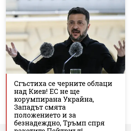
Сгъстиха се черните облаци
над Киев! ЕС не ще
корумпирана Украйна,
Западът смята
положението и за
безнадеждно, Тръмп спря
ракетите Пейтриът!