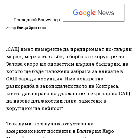
Последвай Bnews.bg в
Автор
Елица Христова
„САЩ имат намерение да предприемат по-твърди
мерки, мерки със зъби, в борбата с корупцията.
Затова скоро ще оповестим първия българин, на
когото ще бъде наложена забрана за влизане в
САЩ заради корупция. Има конкретна
разпоредба в законодателството на Конгреса,
която дава право на държавния секретар на САЩ
да назове длъжностни лица, замесени в
корупционна дейност“.
Тези думи прозвучаха от устата на
американският посланик в България Херо