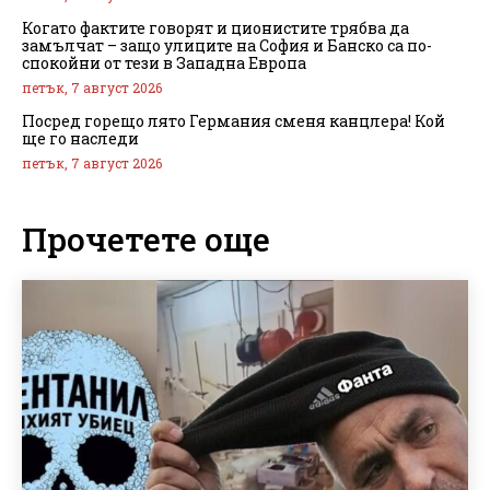
Когато фактите говорят и ционистите трябва да
замълчат – защо улиците на София и Банско са по-
спокойни от тези в Западна Европа
петък, 7 август 2026
Посред горещо лято Германия сменя канцлера! Кой
ще го наследи
петък, 7 август 2026
Прочетете още