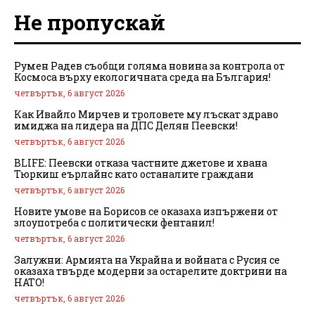
Не пропускай
Румен Радев съобщи голяма новина за контрола от
Космоса върху екологичната среда на България!
четвъртък, 6 август 2026
Как Ивайло Мирчев и троловете му лъскат здраво
имиджа на лидера на ДПС Делян Пеевски!
четвъртък, 6 август 2026
BLIFE: Пеевски отказа частните джетове и хвана
Тюркиш еърлайнс като останалите граждани
четвъртък, 6 август 2026
Новите умове на Борисов се оказаха изпържени от
злоупотреба с политически фентанил!
четвъртък, 6 август 2026
Залужни: Армията на Украйна и войната с Русия се
оказаха твърде модерни за остарелите доктрини на
НАТО!
четвъртък, 6 август 2026