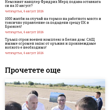
Немският канцлер Фридрих Мерц подава оставката
си на 10 август?
четвъртък, 6 август 2026
1000 жалби за случай на тормоз на работното място и
токсично управление са подадени срещу ЕК в
Брюксел!
четвъртък, 6 август 2026
Тръмп строи военен комплекс в Белия дом: САЩ
имаме огромен запас от оръжия и произвеждаме
колкото е необходимо!
четвъртък, 6 август 2026
Прочетете още