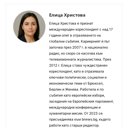
Елица Христова
Елица Христова е признат
международен кореспондент с над 17
години опит в отразяването на
глобални събития. Кариерният ѝ път
започва през 2007 г. в национално
радио, но скоро се насочва към
телевизионната журналистика. През
2012 г. Елица става чуждестранен
кореспондент, като е отразявала
ключови политически, социални и
икономически теми от Брюксел,
Берлин и Женева. Работила е по
събития като европейски избори,
заседания на Европейския парламент,
международни конференции и
хуманитарни мисии. От 2023 се
присъединява към bnews.bg, където
работи като старши редактор.