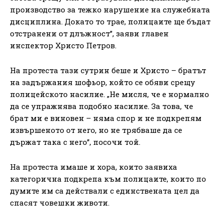
производство за тежко нарушение на служебната
дисциплина. Докато то трае, полицаите ще бъдат
отстранени от длъжност”, заяви главен
инспектор Христо Петров.
На протеста тази сутрин беше и Христо – братът
на задържания шофьор, който се обяви срещу
полицейското насилие. „Не мисля, че е нормално
да се упражнява подобно насилие. За това, че
брат ми е виновен – няма спор и не подкрепям
извършеното от него, но не трябваше да се
държат така с него”, посочи той.
На протеста имаше и хора, които заявиха
категорична подкрепа към полицаите, които по
думите им са действали с единствената цел да
спасят човешки животи.