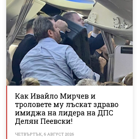
Как Ивайло Мирчев и
троловете му лъскат здраво
имиджа на лидера на ДПС
Делян Пеевски!
ЧЕТВЪРТЪК, 6 АВГУСТ 2026