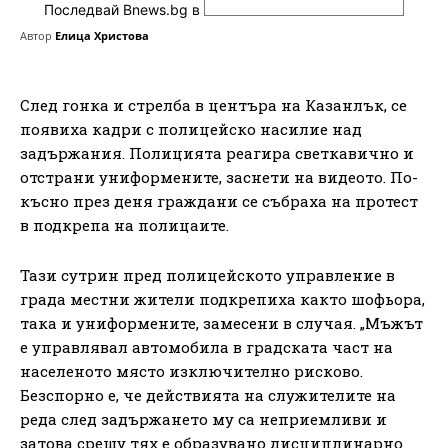
Последвай Bnews.bg в
Автор
Елица Христова
След гонка и стрелба в центъра на Казанлък, се
появиха кадри с полицейско насилие над
задържания. Полицията реагира светкавично и
отстрани униформените, заснети на видеото. По-
късно през деня граждани се събраха на протест
в подкрепа на полицаите.
Тази сутрин пред полицейското управление в
града местни жители подкрепиха както шофьора,
така и униформените, замесени в случая. „Мъжът
е управлявал автомобила в градската част на
населеното място изключително рисково.
Безспорно е, че действията на служителите на
реда след задържането му са неприемливи и
затова срещу тях е образувано дисциплинарно