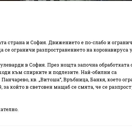
та страна и София. Движението е по-слабо и ограни
а се ограничи разпространението на коронавируса у
булеварди в София. През нощта започна обработката 
ходи към спирките и подлезите. Най-обилни са
Панчарево, кв. „Витоша“, Връбница, Банкя, което ог
, за който в световен мащаб се смята, че се разпрос
мателно.