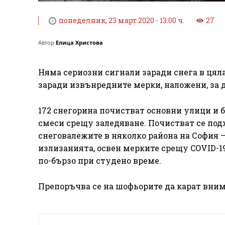
понеделник, 23 март 2020 - 13:00 ч.
27
Автор
Елица Христова
Няма сериозни сигнали заради снега в цяла
заради извънредните мерки, наложени, за д
172 снегорина почистват основни улици и 
смеси срещу заледяване. Почистват се под
снеговалежите в няколко района на София – 
излизанията, освен мерките срещу COVID-19
по-бързо при студено време.
Препоръчва се на шофьорите да карат вни