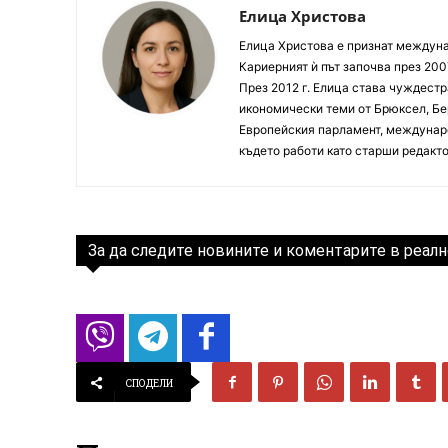
Елица Христова
Елица Христова е признат междунар
Кариерният ѝ път започва през 200
През 2012 г. Елица става чуждестр
икономически теми от Брюксел, Бер
Европейския парламент, междунаро
където работи като старши редакто
За да следите новините и коментарите в реалн
СПОДЕЛИ