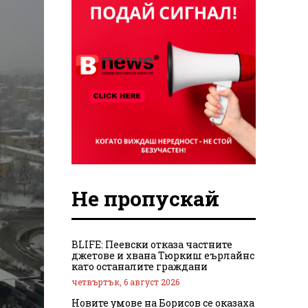
Не пропускай
BLIFE: Пеевски отказа частните
джетове и хвана Тюркиш еърлайнс
като останалите граждани
четвъртък, 6 август 2026
Новите умове на Борисов се оказаха