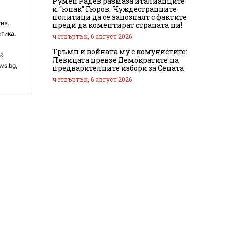
Румен Радев размаза италианците
и “юнак” Гюров: Чуждестранните
политици да се запознаят с фактите
ия.
преди да коментират страната ни!
тика.
четвъртък, 6 август 2026
Тръмп и войната му с комунистите:
на
Левицата превзе Демократите на
ws.bg,
предварителните избори за Сената
четвъртък, 6 август 2026