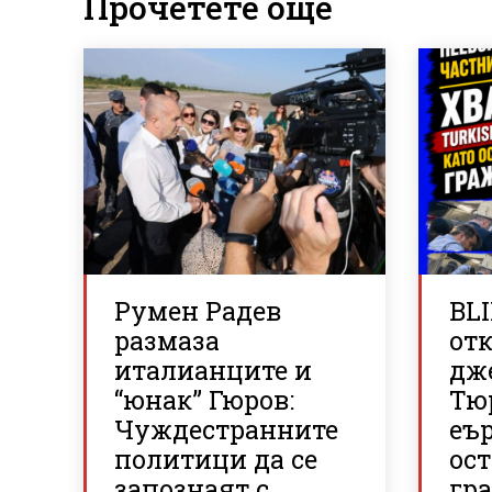
Прочетете още
Румен Радев
BLI
размаза
отк
италианците и
дж
“юнак” Гюров:
Тю
Чуждестранните
еъ
политици да се
ос
запознаят с
гр