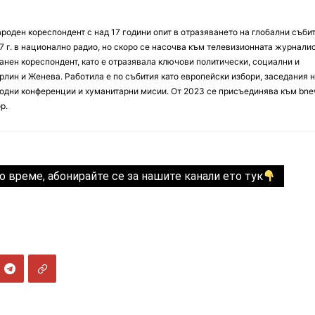
оден кореспондент с над 17 години опит в отразяването на глобални събит
7 г. в национално радио, но скоро се насочва към телевизионната журналис
анен кореспондент, като е отразявала ключови политически, социални и
лин и Женева. Работила е по събития като европейски избори, заседания 
дни конференции и хуманитарни мисии. От 2023 се присъединява към bne
р.
о време, абонирайте се за нашите канали ето тук