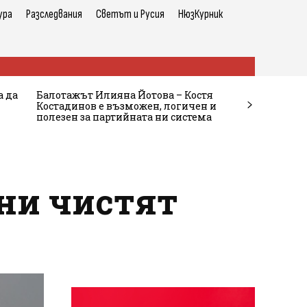
ура
Разследвания
Светът и Русия
НюзКурник
а да
Балотажът Илияна Йотова – Костя
Костадинов е възможен, логичен и
полезен за партийната ни система
ини чистят