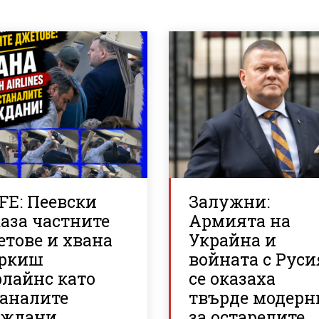
FE: Пеевски
Залужни:
аза частните
Армията на
етове и хвана
Украйна и
ркиш
войната с Руси
рлайнс като
се оказаха
таналите
твърде модерн
аждани
за остарелите