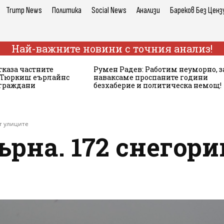
Trump News
Политика
Social News
Анализи
Бареков Без Ценз
Най-важните новини с точния анализ!
тказа частните
Румен Радев: Работим неуморно, з
а Тюркиш еърлайнс
наваксаме проспаните години
 граждани
безхаберие и политическа немощ!
т улиците
ърна. 172 снегор