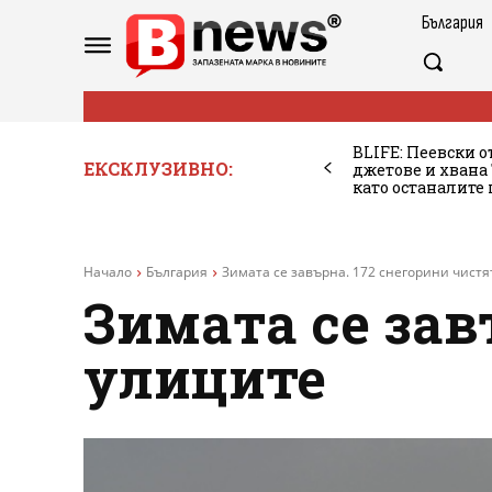
България
BLIFE: Пеевски о
ЕКСКЛУЗИВНО:
джетове и хван
като останалите
Начало
България
Зимата се завърна. 172 снегорини чистя
Зимата се зав
улиците