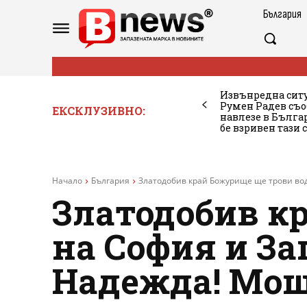
България
Извънредна ситу
Румен Радев съо
ЕКСКЛУЗИВНО:
навлезе в Бълг
бе взривен тази 
Начало
България
Златодобив край Божурище ще трови вод
Златодобив к
на София и З
Надежда! Мощ