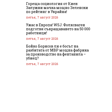
Гореща социология от Киев:
Залужни мачка мощно Зеленски
по рейтинг в Украйна!
петък, 7 август 2026
Ужас в Европа! WSJ: Фолксваген
подготвя съкращаването на 50 000
работници!
петък, 7 август 2026
Бойко Борисов ли е босът на
разбитата от МВР мощна фабрика
за производство на фентанила –
убиец?
петък, 7 август 2026