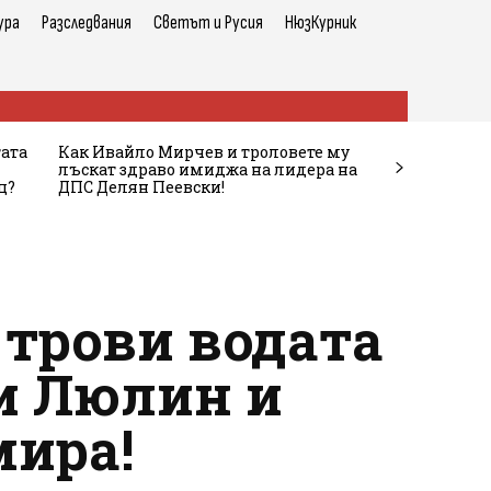
ура
Разследвания
Светът и Русия
НюзКурник
тата
Как Ивайло Мирчев и троловете му
лъскат здраво имиджа на лидера на
ц?
ДПС Делян Пеевски!
трови водата
и Люлин и
мира!