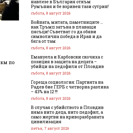
навлезе в България откъм
Румъния и бе взривен тази сутрин!
събота, 8 август 2026
Войната, митата, паметниците …
как Тръмп затъна в плаващи
пясъци! Съветват го да обяви
символична победа в Иран и да
бяга от там
събота, 8 август 2026
Емануела и Карбовски скочиха с
позиция в защита на децата –
 км по
убийци на педофили от Пловдив
събота, 8 август 2026
Гореща социология: Партията на
Радев бие ГЕРБ с четворна разлика
– 43% на 12 !!!
събота, 8 август 2026
В случая с убийството в Пловдив
няма нито деца, нито педофил, а
само жертви на криворазбраната
цивилизация
петък, 7 август 2026