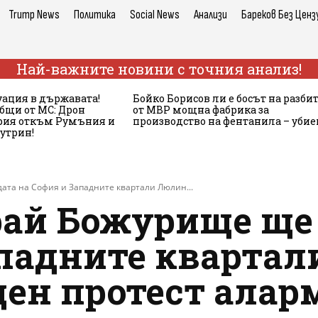
Trump News
Политика
Social News
Анализи
Бареков Без Ценз
Най-важните новини с точния анализ!
ация в държавата!
Бойко Борисов ли е босът на разби
бщи от МС: Дрон
от МВР мощна фабрика за
ария откъм Румъния и
производство на фентанила – убие
сутрин!
ата на София и Западните квартали Люлин...
рай Божурище ще 
ападните квартал
ен протест алар