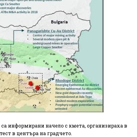
 са информирани начело с кмета, организираха в
ест в центъра на градчето.