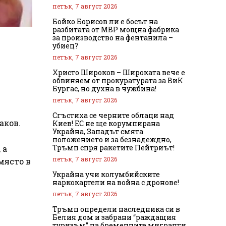
петък, 7 август 2026
Бойко Борисов ли е босът на
разбитата от МВР мощна фабрика
за производство на фентанила –
убиец?
петък, 7 август 2026
Христо Широков – Широката вече е
обвиняем от прокуратурата за ВиК
Бургас, но духна в чужбина!
петък, 7 август 2026
Сгъстиха се черните облаци над
аков.
Киев! ЕС не ще корумпирана
Украйна, Западът смята
положението и за безнадеждно,
Тръмп спря ракетите Пейтриът!
 а
петък, 7 август 2026
място в
Украйна учи колумбийските
наркокартели на война с дронове!
петък, 7 август 2026
Тръмп определи наследника си в
Белия дом и забрани “раждащия
туризъм” на бременните мигранти