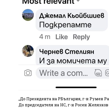
„До Президента на РБългария, г-н Румен Р
До председателя на НС, г-н Росен Желязков