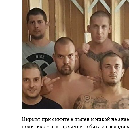
Циркът при сините е пълен и никой не зна
политико – олигархични лобита за овладява