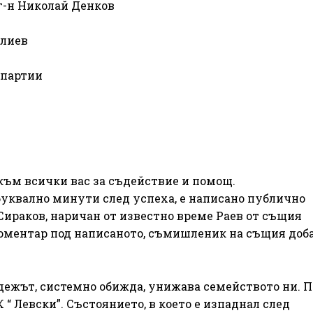
г-н Николай Денков
Илиев
 партии
към всички вас за съдействие и помощ.
, буквално минути след успеха, е написано публично
ираков, наричан от известно време Раев от същия
коментар под написаното, съмишленик на същия доба
ежът, системно обижда, унижава семейството ни. П
 Левски”. Състоянието, в което е изпаднал след