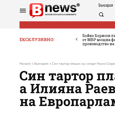
България
Бойко Борисов ли
ЕКСКЛУЗИВНО:
от МВР мощна фа
производство на
Начало
България
Син тартор плаши със смърт Наско Сирак
Син тартор пл
а Илияна Раев
на Европарлам