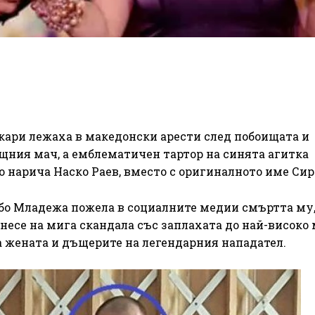
кари лежаха в македонски арести след побоищата и
щния мач, а емблематичен тартор на синята агитка
о нарича Наско Раев, вместо с оригиналното име Сир
о Младежа пожела в социалните медии смъртта му,
несе на мига скандала със заплахата до най-високо 
 жената и дъщерите на легендарния нападател.