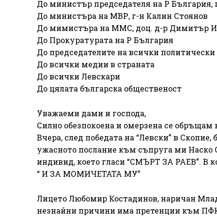
До министър председателя на Р България, 
До министъра на МВР, г-н Калин Стоянов
До мимистъра на ММС, доц. д-р Димитър 
До Прокуратурата на Р България
До председателите на всички политически
До всички медии в страната
До всички Левскари
До цялата българска общественост
Уважаеми дами и господа,
Силно обезпокоена и омерзена се обръщам 
Вчера, след победата на “Левски” в Скопие
ужасното послание към съпруга ми Наско С
индивид, което гласи “СМЪРТ ЗА РАЕВ”. В 
“ И ЗА МОМИЧЕТАТА МУ”
Лицето Любомир Костадинов, наричан Млад
незнайни причини има претенции към ПФК “