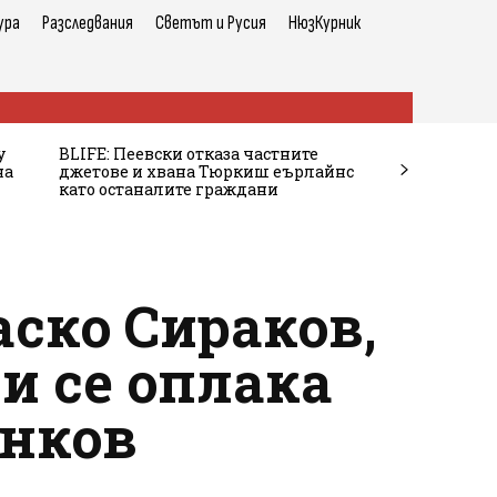
ура
Разследвания
Светът и Русия
НюзКурник
у
BLIFE: Пеевски отказа частните
на
джетове и хвана Тюркиш еърлайнс
като останалите граждани
аско Сираков,
и се оплака
енков