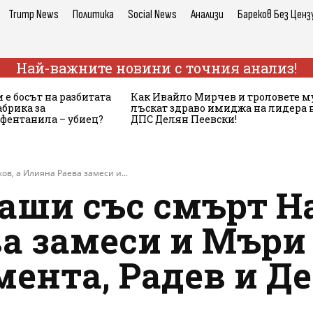
Trump News
Политика
Social News
Анализи
Бареков Без Ценз
Най-важните новини с точния анализ!
 е босът на разбитата
Как Ивайло Мирчев и троловете м
брика за
лъскат здраво имиджа на лидера 
 фентанила – убиец?
ДПС Делян Пеевски!
ов, а Илияна Раева замеси и...
аши със смърт Н
а замеси и Мъри 
ента, Радев и Д