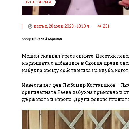
БЪЛГАРИЯ
петък, 28 юли 2023 - 13:10 ч.
231
Автор
Николай Бареков
Мощен скандал тресе сините. Десетки левс
кървищата с албанците в Скопие преди сно
избухна срещу собственика на клуба, когот
Известният фен Любомир Костадинов – Люб
оригиналната Раева избухна гръмовно и от
държавата и Европа. Други фенове плашата