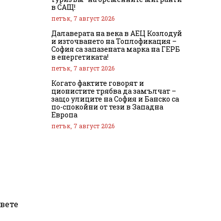
в САЩ!
петък, 7 август 2026
Далаверата на века в АЕЦ Козлодуй
и източването на Топлофикация –
София са запазената марка на ГЕРБ
в енергетиката!
петък, 7 август 2026
Когато фактите говорят и
ционистите трябва да замълчат –
защо улиците на София и Банско са
по-спокойни от тези в Западна
Европа
петък, 7 август 2026
двете