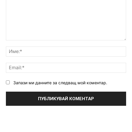
Коментар:
Им
Ema
Запази ми данните за следващ мой коментар.