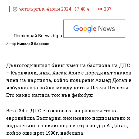
четвъртък, 4 юли 2024 - 17:48 ч.
287
Последвай Bnews.bg в
Автор
Николай Бареков
Дългогодишният бивш кмет на бастиона на ДПС
– Кърджали, инж. Хасан Азис е поредният знаков
член на партията, който подкрепи Ахмед Доган в
избухналата война между него и Делян Пеевски.
Ето какво написа той във фейсбук:
Вече 34 г. ДПС е в основата на развитието на
европейска България, неизменно подпомагано и
подкрепяно от визионера и стратег д-р А. Доган,
който още през 1990г. набеляза