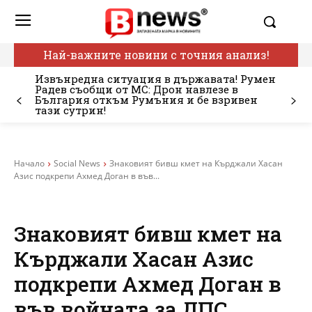
Най-важните новини с точния анализ!
Извънредна ситуация в държавата! Румен
Радев съобщи от МС: Дрон навлезе в
България откъм Румъния и бе взривен
тази сутрин!
Начало
Social News
Знаковият бивш кмет на Кърджали Хасан
Азис подкрепи Ахмед Доган в във...
Знаковият бивш кмет на
Кърджали Хасан Азис
подкрепи Ахмед Доган в
във войната за ДПС