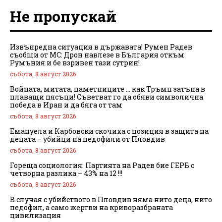
Не пропускай
Извънредна ситуация в държавата! Румен Радев
съобщи от МС: Дрон навлезе в България откъм
Румъния и бе взривен тази сутрин!
събота, 8 август 2026
Войната, митата, паметниците … как Тръмп затъна в
плаващи пясъци! Съветват го да обяви символична
победа в Иран и да бяга от там
събота, 8 август 2026
Емануела и Карбовски скочиха с позиция в защита на
децата – убийци на педофили от Пловдив
събота, 8 август 2026
Гореща социология: Партията на Радев бие ГЕРБ с
четворна разлика – 43% на 12 !!!
събота, 8 август 2026
В случая с убийството в Пловдив няма нито деца, нито
педофил, а само жертви на криворазбраната
цивилизация