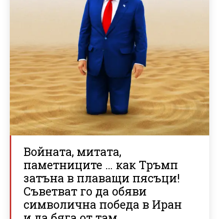
Войната, митата,
паметниците … как Тръмп
затъна в плаващи пясъци!
Съветват го да обяви
символична победа в Иран
и да бяга от там