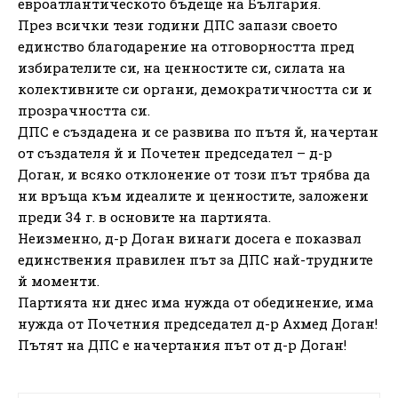
евроатлантическото бъдеще на България.
През всички тези години ДПС запази своето
единство благодарение на отговорността пред
избирателите си, на ценностите си, силата на
колективните си органи, демократичността си и
прозрачността си.
ДПС е създадена и се развива по пътя й, начертан
от създателя й и Почетен председател – д-р
Доган, и всяко отклонение от този път трябва да
ни връща към идеалите и ценностите, заложени
преди 34 г. в основите на партията.
Неизменно, д-р Доган винаги досега е показвал
единствения правилен път за ДПС най-трудните
й моменти.
Партията ни днес има нужда от обединение, има
нужда от Почетния председател д-р Ахмед Доган!
Пътят на ДПС е начертания път от д-р Доган!