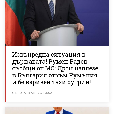
Извънредна ситуация в
държавата! Румен Радев
съобщи от МС: Дрон навлезе
в България откъм Румъния
и бе взривен тази сутрин!
СЪБОТА, 8 АВГУСТ 2026