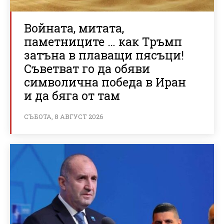
Войната, митата,
паметниците … как Тръмп
затъна в плаващи пясъци!
Съветват го да обяви
символична победа в Иран
и да бяга от там
СЪБОТА, 8 АВГУСТ 2026