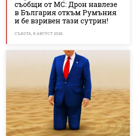
съобщи от МС: Дрон навлезе
в България откъм Румъния
и бе взривен тази сутрин!
СЪБОТА, 8 АВГУСТ 2026