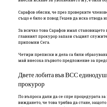
Сарафов обясни, че през проверките членов
също е било и повод Гешев да иска отвода 
За всичко това Сарафов имал становището 
главният прокурор запази същият служител
припомни Сега.
Четири преписки и дела са били образувани
май внесоха първото предложение за предс
Двете лобита във ВСС единодушн
прокурор
По въпроса дали да се спре процедурата за
виждането, че това трябва да стане, защот