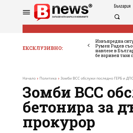
България
Извънредна ситу
Румен Радев съо
ЕКСКЛУЗИВНО:
навлезе в Бълг
бе взривен тази 
Начало
Политика
Зомби ВСС обслужи последно ГЕРБ и ДПС 
Зомби ВСС об
бетонира за д
прокурор