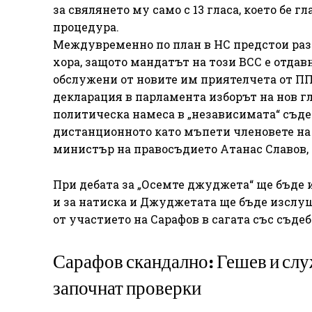
за свялянето му само с 13 гласа, което бе 
процедура.
Междувременно по план в НС предстои раз
хора, защото мандатът на този ВСС е отдавн
обслужени от новите им приятелчета от ПП
декларация в парламента изборът на нов гл
политическа намеса в „независимата“ съде
дистанционното като мъпети членовете на
министър на правосъдието Атанас Славов, 
При дебата за „Осемте джуджета“ ще бъде
и за натиска и Джуджетата ще бъде изслуша
от участието на Сарафов в сагата със съде
Сарафов скандално: Гешев и слу
започнат проверки