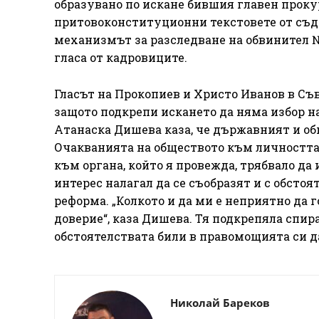
образувано по искане бившия главен прокур
притовоконституционни текстовете от съде
механизмът за разследване на обвинител №1
гласа от кадровиците.
Гласът на Прокопиев и Христо Иванов в Съв
защото подкрепи искането да няма избор н
Атанаска Дишева каза, че държавният и об
Очакванията на обществото към личността 
към органа, който я провежда, трябвало да
интерес налагал да се съобразят и с обсто
реформа. „Колкото и да ми е неприятно да г
доверие“, каза Дишева. Тя подкрепяла спир
обстоятелствата били в правомощията си да
Николай Бареков