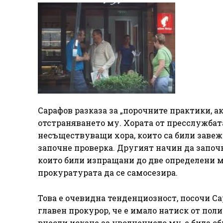
Сарафов разказа за „порочните практики, а
отстраняването му. Хората от пресслужбата
несъществуващи хора, които са били завеж
започне проверка. Другият начин да започн
които били изпращани до две определени м
прокуратурата да се самосезира.
Това е очевидна тенденциозност, посочи Са
главен прокурор, че е имало натиск от по
внесли искане за уволнението му, е била о