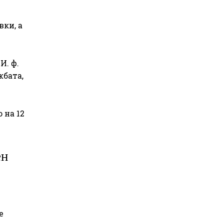
вки, а
И. ф.
жбата,
 на 12
ен
е