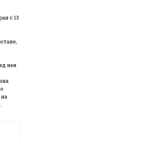
ан с 13
стане,
.
ед нея
онна
то
 на
.