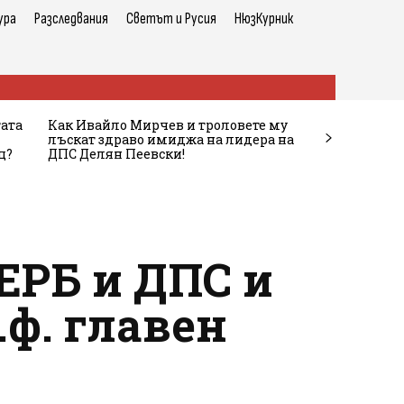
ура
Разследвания
Светът и Русия
НюзКурник
тата
Как Ивайло Мирчев и троловете му
лъскат здраво имиджа на лидера на
ц?
ДПС Делян Пеевски!
ЕРБ и ДПС и
.ф. главен