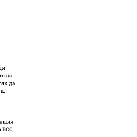
ди
то на
тях да
и,
ившия
 ВСС,