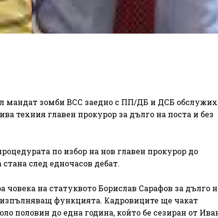
л мандат зомби ВСС заедно с ПП/ДБ и ДСБ обслужих
ива техния главен прокурор за дълго на поста и без
оцедурата по избор на нов главен прокурор до
 стана след едночасов дебат.
ра човека на статуквото Борислав Сарафов за дълго н
о изпълняващ функцията. Кадровиците ще чакат
ло половин до една година, който бе сезиран от Ива