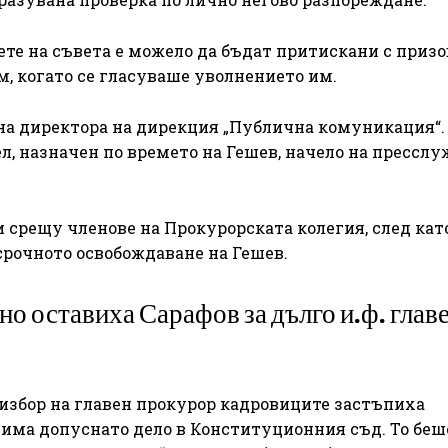
ете на съвета е можело да бъдат притискани с призо
им, когато се гласуваше уволнението им.
на директора на дирекция „Публична комуникация“. 
, назначен по времето на Гешев, начело на пресслу
 срещу членове на Прокурорската колегия, след като
рочното освобождаване на Гешев.
о оставиха Сарафов за дълго и.ф. глав
 избор на главен прокурор кадровиците застъпиха
о има допуснато дело в Конституционния съд. То беш