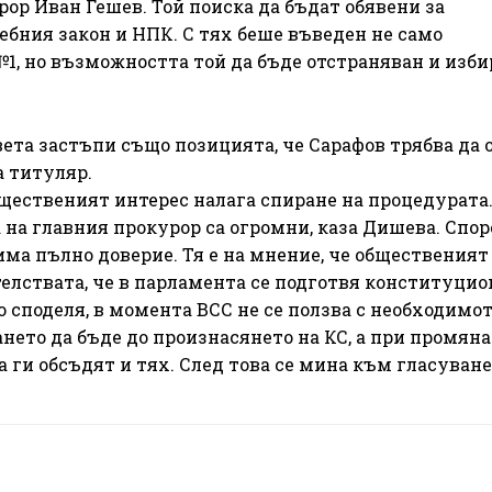
ор Иван Гешев. Той поиска да бъдат обявени за
бния закон и НПК. С тях беше въведен не само
, но възможността той да бъде отстраняван и избир
ета застъпи също позицията, че Сарафов трябва да о
а титуляр.
щественият интерес налага спиране на процедурата
на главния прокурор са огромни, каза Дишева. Спор
 има пълно доверие. Тя е на мнение, че общественият
ятелствата, че в парламента се подготвя конституци
о споделя, в момента ВСС не се ползва с необходимо
ането да бъде до произнасянето на КС, а при промяна
 ги обсъдят и тях. След това се мина към гласуване