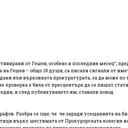
ктивирани от Гешев, особено в последния месец“, пре
 на Гешев – общо 18 души, са писали сигнали от име
дани във върховната прокуратурата, за да може по 
е проверка е била от пресцентъра да се пишат стати
едии, и след публикуването им, ставали повод
рафов. Разбра се още, че че заради усещанията на б
литици върху шестимата от Прокурорската колегия на
бразувана проверка по лично негово разпореждане.