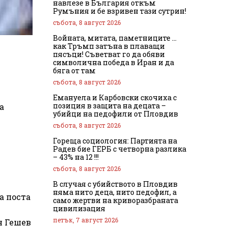
навлезе в България откъм
Румъния и бе взривен тази сутрин!
събота, 8 август 2026
Войната, митата, паметниците …
как Тръмп затъна в плаващи
пясъци! Съветват го да обяви
символична победа в Иран и да
бяга от там
събота, 8 август 2026
Емануела и Карбовски скочиха с
позиция в защита на децата –
а
убийци на педофили от Пловдив
събота, 8 август 2026
Гореща социология: Партията на
Радев бие ГЕРБ с четворна разлика
– 43% на 12 !!!
събота, 8 август 2026
В случая с убийството в Пловдив
няма нито деца, нито педофил, а
а поста
само жертви на криворазбраната
цивилизация
петък, 7 август 2026
н Гешев