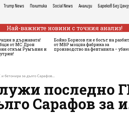
Trump News
Политика
Social News
Анализи
Бареков Без Ценз
Най-важните новини с точния анализ!
ация в държавата!
Бойко Борисов ли е босът на разби
бщи от МС: Дрон
от МВР мощна фабрика за
ария откъм Румъния и
производство на фентанила – убие
сутрин!
и бетонира за дълго Сарафов...
служи последно Г
ълго Сарафов за и