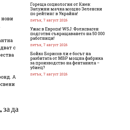
Гореща социология от Киев:
Залужни мачка мощно Зеленски
по рейтинг в Украйна!
 нови
петък, 7 август 2026
а
Ужас в Европа! WSJ: Фолксваген
подготвя съкращаването на 50 000
работници!
антна
петък, 7 август 2026
дват с
Бойко Борисов ли е босът на
чества
разбитата от МВР мощна фабрика
за производство на фентанила –
убиец?
петък, 7 август 2026
онд. А
освени
 за да