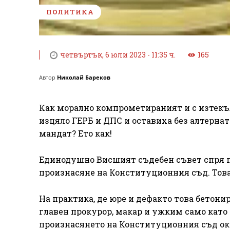
ПОЛИТИКА
четвъртък, 6 юли 2023 - 11:35 ч.
165
Автор
Николай Бареков
Как морално компрометираният и с изтекъ
изцяло ГЕРБ и ДПС и оставиха без алтернат
мандат? Ето как!
Единодушно Висшият съдебен съвет спря пр
произнасяне на Конституционния съд. Това
На практика, де юре и дефакто това бетони
главен прокурор, макар и ужким само кат
произнасянето на Конституционния съд око