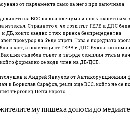
гласувано от парламента само за него при започнала
делянето на ВСС на два пленума и попълването им с
а изтекъл. Странното е, че този път ГЕРБ и ДПС бях
 и ДБ, които заедно с тях приеха безпрецедентна
авен прокурор да бъде спрян. Това е поредната арог
бна власт, а политици от ГЕРБ и ДПС буквално коман
 Висшия съдебен съвет и твърде семплия откъм ка
който формално се води член на ДБ/ДСБ.
 изслушан и Андрей Янкулов от Антикорупционния ф
н и Борислав Сарафов, реши още ВСС, който не се п
бния търговец Пепи Еврото.
жителите му пишеха доноси до медиите,