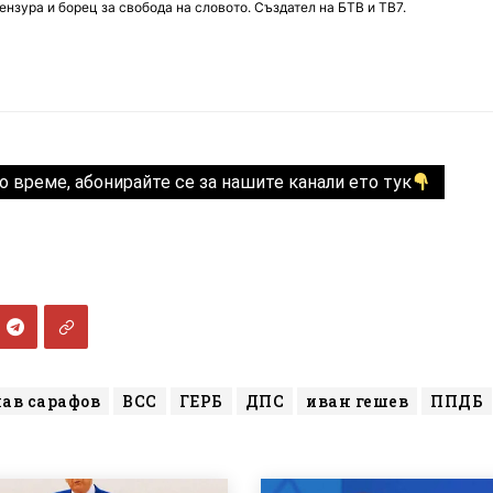
нзура и борец за свобода на словото. Създател на БТВ и ТВ7.
о време, абонирайте се за нашите канали ето тук
лав сарафов
ВСС
ГЕРБ
ДПС
иван гешев
ППДБ