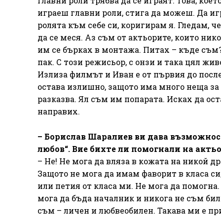
Главни роли трябва да се играят. Това, коет
играеш главни роли, стига да можеш. Да и
ролята към себе си, коригирам я. Гледам, ч
да се меся. Аз съм от актьорите, които ник
им се бърках в монтажа. Питах – къде съм
пак. С този режисьор, с онзи и така цял жив
Излиза филмът и Иван е от първия до посл
остава излишно, защото има много неща за
разказва. Ял съм им попарата. Исках да оста
направих.
– Борислав Шаралиев ви дава възможност
любов“. Вие бихте ли помогнали на актьо
– Не! Не мога да вляза в кожата на никой др
Защото не мога да имам фаворит в класа си
или петия от класа ми. Не мога да помогна.
мога да бъда началник и никога не съм бил
съм – личен и любвеобилен. Такава ми е пр