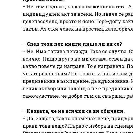
– Не съм съдник, харесвам жизнеността. А п
индивидуален акт за всеки. Но иначе се ра
целенасочено, просто и ясно. Горе-долу как
такъв. Аз съм човек на простия, категориче
–
След тези пет книги пише ли ви се?
– Не. Има такива периоди. Така се случва. 
всичко. Нищо друго не ми остава, освен да 
какво повече да направя. То е направено. П
усъвършенствам? Не, това е. И пак искам да
предизвиква възхищение, да вдъхновява. Ког
велик актьор или талант, а че е предизвик
самочувствие, че добре съм си свършил раб
– Казвате, че не всички са ви обичали.
– Да. Защото, както споменах вече, придърп
прави това нещо? Първо с избора на сценари