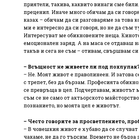
приятели, такива, каквито винаги сме били. 
преценил. Иначе много обичам да си говоря
казах – обичам да си разговаряме за това ко
ми е интересно да си говоря, но не да съм 
Интересуват ме обикновените неща. Киното
емоционален заряд. А на маса се отдаваш на
такъв и сега не съм – отивам, свършвам си
– Всъщност не живеете ли под похлупак
– Не. Моят живот е праволинеен. И затова с
с трепет, без да бързам. Професията обикн
се превръща в цел. Подчертавам, животът м
съм се не само от актьорското майсторство
познанието, но моята цел е животът.
– Често говорите за просветлението, про
– В човешкия живот е хубаво да се случват 
чакаме, не да го търсим. Времето не бърза 