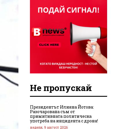
Не пропускай
Президентът Илияна Йотова:
Разочарована съм от
примитивната политическа
употреба на инцидента с дрона!
неделя, 9 август 2026