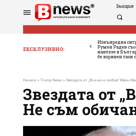
България
Извънредна ситу
Румен Радев съо
ЕКСКЛУЗИВНО:
навлезе в Бълг
бе взривен тази 
Начало
Trump News
Звездата от „Всичко е любов“ Иван Ив
Звездата от „
Не съм обичан