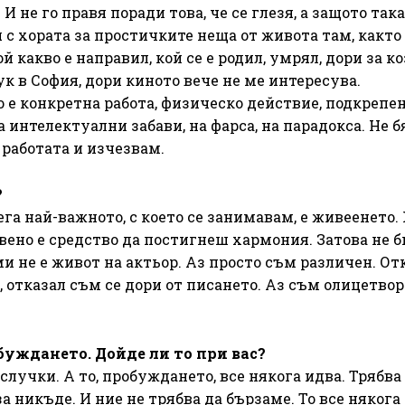
И не го правя поради това, че се глезя, а защото так
 с хората за простичките неща от живота там, както
й какво е направил, кой се е родил, умрял, дори за к
тук в София, дори киното вече не ме интересува.
 е конкретна работа, физическо действие, подкрепен
 интелектуални забави, на фарса, на парадокса. Не б
 работата и изчезвам.
?
ега най-важното, с което се занимавам, е живеенето
овено е средство да постигнеш хармония. Затова не б
и не е живот на актьор. Аз просто съм различен. От
, отказал съм се дори от писането. Аз съм олицетво
буждането. Дойде ли то при вас?
случки. А то, пробуждането, все някога идва. Трябва 
за никъде. И ние не трябва да бързаме. То все някога