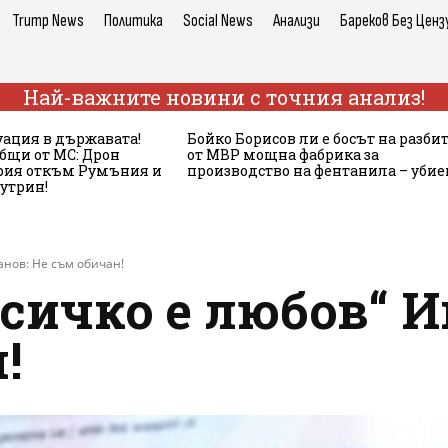
Trump News
Политика
Social News
Анализи
Бареков Без Ценз
Най-важните новини с точния анализ!
ация в държавата!
Бойко Борисов ли е босът на разби
бщи от МС: Дрон
от МВР мощна фабрика за
ария откъм Румъния и
производство на фентанила – убие
сутрин!
анов: Не съм обичан!
Всичко е любов“ 
!