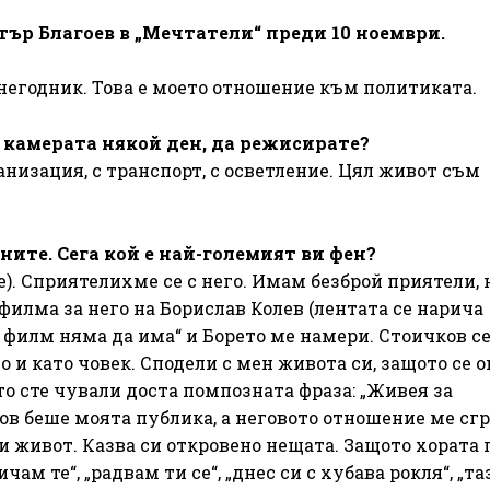
тър Благоев в „Мечтатели“ преди 10 ноември.
 негодник. Това е моето отношение към политиката.
д камерата някой ден, да режисирате?
анизация, с транспорт, с осветление. Цял живот съм
ните. Сега кой е най-големият ви фен?
). Сприятелихме се с него. Имам безброй приятели, н
филма за него на Борислав Колев (лентата се нарича
в филм няма да има“ и Борето ме намери. Стоичков се
 и като човек. Сподели с мен живота си, защото се ок
о сте чували доста помпозната фраза: „Живея за
ов беше моята публика, а неговото отношение ме сгря
и живот. Казва си откровено нещата. Защото хората 
ичам те“, „радвам ти се“, „днес си с хубава рокля“, „та