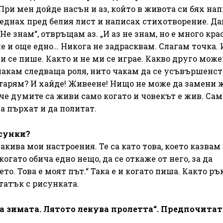
ри мен дойде насън и аз, който в живота си бях на
седнах пред белия лист и написах стихотворение. Да
 „Не знам“, отвръщам аз. „И аз не знам, но е много кра
ле и още едно… Никога не задрасквам. Слагам точка. 
ми се пише. Както и не ми се играе. Какво друго може
 чакам следваща роля, нито чакам да се усъвършенст
овтарям? И хайде! Живеене! Нищо не може да замени 
 че думите са живи само когато и човекът е жив. Сам
а пърхат и да политат.
исунки?
акива мои настроения. Те са като това, което казвам
когато обича едно нещо, да се откаже от него, за да
. Това е моят път.“ Така е и когато пиша. Както ръ
татък с рисунката.
ва зимата. Лятото лекува пролетта“. Предпочитат