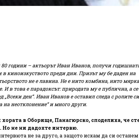
и 80 години – актьорът Иван Иванов, получи годишнат
 в киноизкуството преди дни. Призът му бе даден на
тьорството не е лавина. Не е нито комбина, нито мярка
. И в това е парадоксът: природата му е публична, а с
д „Всеки ден“. Иван Иванов е оставил следа с ролите с
ка на неотклонение“ и много други.
и хората в Оборище, Панагюрско, споделиха, че ст
 Но не ни дадохте интервю.
интервюта не за друго, а защото искам да си останем