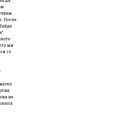
ва да
ам
почвам
е. После
 Хайде
“.
еното
ето ми
си го
е
вател.
ъртия
ова не
полюса