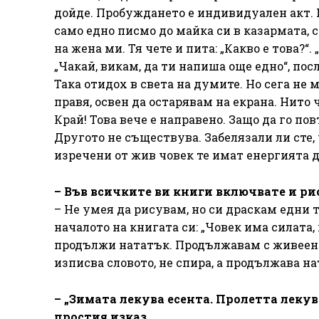
дойде. Пробуждането е индивидуален акт. П
само едно писмо до майка си в казармата, 
на жена ми. Тя чете и пита: „Какво е това?“.
„Чакай, викам, да ти напиша още едно“, пос
Така отидох в света на думите. Но сега не 
правя, освен да остарявам на екрана. Нито
Край! Това вече е направено. Защо да го п
Другото не съществува. Забелязали ли сте,
изречени от жив човек те имат енергията д
– Във всичките ви книги включвате и р
– Не умея да рисувам, но си драскам едни т
началото на книгата си: „Човек има силата, 
продължи нататък. Продължавам с живеенето
изписва словото, не спира, а продължава на
– „Зимата лекува есента. Пролетта леку
простия изказ…