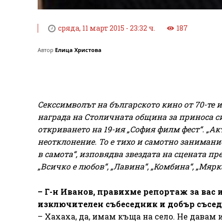
сряда, 11 март 2015 - 23:32 ч.
187
Автор
Елица Христова
Секссимволът на българското кино от 70-те 
награда на Столичната община за приноса си
откриването на 19-ия „София филм фест“. „Ак
неотклонение. То е тихо и самотно занимание
в самота“, изповядва звездата на сцената пре
„Всичко е любов“, „Лавина“, „Комбина“, „Мяр
– Г-н Иванов, правихме репортаж за вас 
изключителен събеседник и добър съсед.
– Хахаха, да, имам къща на село. Не давам 