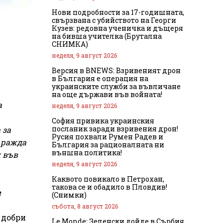
Нови подробности за 17-годишната,
свързвана с убийството на Георги
Кузев: редовна ученичка и дъщеря
на бивша учителка (Брутална
СНИМКА)
неделя, 9 август 2026
Версия в BNEWS: Взривеният дрон
в България е операция на
украинските служби за въвличане
на още държави във войната!
а
неделя, 9 август 2026
София привика украинския
посланик заради взривения дрон!
 за
Русия похвали Румен Радев и
е ражда
България за рационалната ни
външна политика!
и във
неделя, 9 август 2026
Каквото повикало в Петрохан,
такова се и обадило в Пловдив!
е
(Снимки)
събота, 8 август 2026
 добри
Le Monde: Зеленски дойде в Сърбия