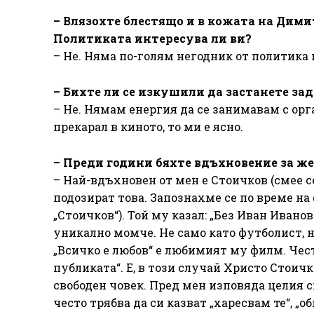
– Влязохте блестящо и в кожата на Дими
Политиката интересува ли ви?
– Не. Няма по-голям негодник от политика
– Бихте ли се изкушили да застанете за
– Не. Нямам енергия да се занимавам с орг
прекарал в киното, то ми е ясно.
– Преди години бяхте вдъхновение за же
– Най-вдъхновен от мен е Стоичков (смее се
подозират това. Запознахме се по време на 
„Стоичков“). Той му казал: „Без Иван Ивано
уникално момче. Не само като футболист, но
„Всичко е любов“ е любимият му филм. Чест
публиката“. Е, в този случай Христо Стоичк
свободен човек. Пред мен изповяда целия с
често трябва да си казват „харесвам те“, „об