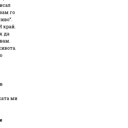
писал
вам го
сиво“.
И край.
х да
вам.
живота.
о
 в
ката ми
е