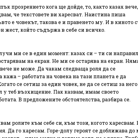
ък прозрението кога ще дойде, то, както казах вече,
двам, че текстовете ви харесват. Наистина пиша
ъвто е човекът, такова е и правенето му. И в киното 
н жест, който съдържа в себе си всичко.
Случи ми се в един момент: казах си – ти си направи
остарявам на екран. Не ми се остарява на екран. Ня
овече не може. Да чакам следваща роля да се
 кажа – работата на човека на тази планета е да
ато се сетиш за един човек, не да се сетиш за него
ал у теб възхищение. Пак казвам, имам своето
отата. В предложените обстоятелства, разбира се.
вам ролите към себе си, към този, когото харесвам. 
я. Да го харесам. Горе-долу героят се доближава до 