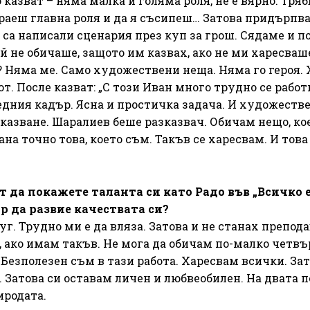
о казват – няма малка и голяма роля, не е вярно. Тряб
граеш главна роля и да я съсипеш… Затова придърпв
е са написали сценария през куп за грош. Сядаме и 
ой не обичаше, защото им казвах, ако не ми харесваш
? Няма ме. Само художествени неща. Няма го героя.
от. После казват: „С този Иван много трудно се работи
едния кадър. Ясна и простичка задача. И художеств
 казване. Шаралиев беше разказвач. Обичам нещо, ко
на точно това, което съм. Такъв се харесвам. И това 
 да покажете таланта си като Радо във „Всичко 
р да развие качествата си?
уг. Трудно ми е да вляза. Затова и не станах препода
, ако имам такъв. Не мога да обичам по-малко четв
 Безполезен съм в тази работа. Харесвам всички. Зат
. Затова си оставам личен и любвеобилен. На двата 
иродата.