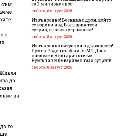
за 2 милиона евро!
а съм
събота, 8 август 2026
 вече
озите
Извънредно! Военният дрон, който
се взриви над България тази
сутрин, се оказа украински!
о с
събота, 8 август 2026
ях
Извънредна ситуация в държавата!
Румен Радев съобщи от МС: Дрон
навлезе в България откъм
Румъния и бе взривен тази сутрин!
събота, 8 август 2026
. Живея
ива да
казал
рение на
да го
 ще