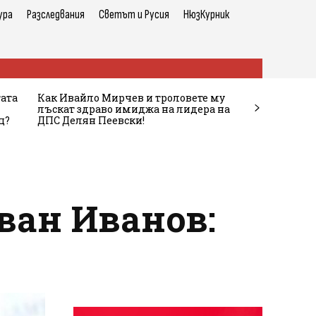
ура
Разследвания
Светът и Русия
НюзКурник
тата
Как Ивайло Мирчев и троловете му
лъскат здраво имиджа на лидера на
ц?
ДПС Делян Пеевски!
Иван Иванов: