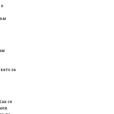
 е
съм
л
мам
 като за
Как се
мен.