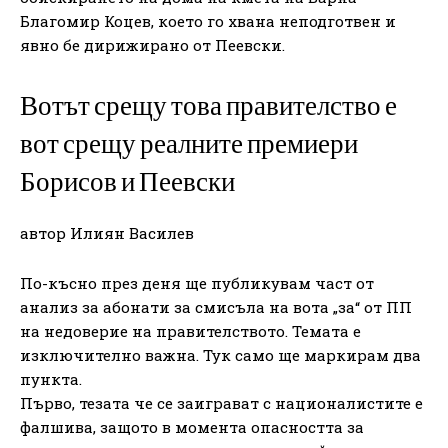
Благомир Коцев, което го хвана неподготвен и
явно бе дирижирано от Пеевски.
Вотът срещу това правителство е
вот срещу реалните премиери
Борисов и Пеевски
автор Илиян Василев
По-късно през деня ще публикувам част от
анализ за абонати за смисъла на вота „за“ от ПП
на недоверие на правителството. Темата е
изключително важна. Тук само ще маркирам два
пункта.
Първо, тезата че се заиграват с националистите е
фалшива, защото в момента опасността за