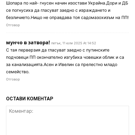
Шопара по най- гнусен начин изостави Украйна.Дори и ДБ
се погнусиха да гласуват заедно с израждането и
безличието.Нищо не оправдава тоя садомазохизъм на ПП!
Отговор
мунчо в затвора!
петък, 11 юли 2025 At 14:52
С тая перверзия да гласуват заедно с путинските
подчовеци ПП окончателно изгубиха човешки облик и са
за канализацията.Асен и Ивелин са прелестно младо
семейство.
Отговор
ОСТАВИ КОМЕНТАР