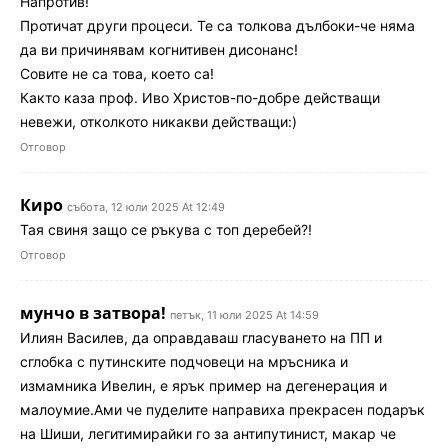
Напротив!
Протичат други процеси. Те са толкова дълбоки-че няма
да ви причинявам когнитивен дисонанс!
Совите не са това, което са!
Както каза проф. Иво Христов-по-добре действащи
невежи, отколкото никакви действащи:)
Отговор
Киро
събота, 12 юли 2025 At 12:49
Тая свиня защо се ръкува с топ деребей?!
Отговор
мунчо в затвора!
петък, 11 юли 2025 At 14:59
Илиян Василев, да оправдаваш гласуването на ПП и
сглобка с путинските подчовеци на мръсника и
измамника Ивелин, е ярък пример на дегенерация и
малоумие.Ами че пуделите направиха прекрасен подарък
на Шиши, легитимирайки го за антипутинист, макар че