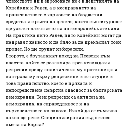
членството ни в еврозоната не е в действията на
Копейкин и Радев, а в несправянето на
правителството с харчовете на бюджетни
средства и с ръста на цените, които със сигурност
ще усилят влиянието на антиевропейските сили.
На практика нито Радев, нито Копейкин могат да
направят каквото и да било за да прекъснат този
процес. Но ще трупат избиратели.
Второто, е бруталният поход на Пеевски към
властта, който се реализира през невиждани
репресии срещу политически му противници и
контрола му върху репресивни институции и
това правителство, което е пряката и
непосредствена смъртна опасност за българската
демокрация. Тези репресии са антитеза на
демокрация, на справедливост и на
върховенството на закона. Някой да се съмнява
какво ще реши Специализирания съд относо
кмета на Варна?