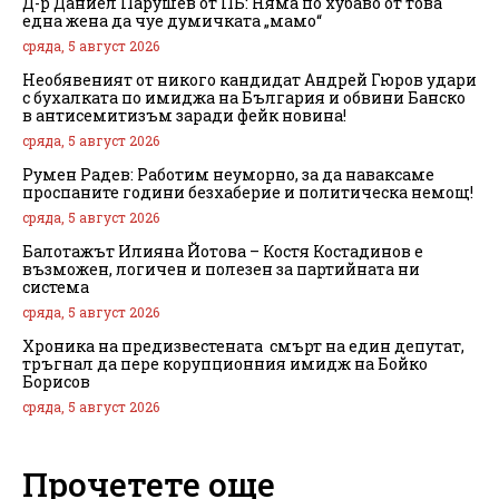
Д-р Даниел Парушев от ПБ: Няма по хубаво от това
една жена да чуе думичката „мамо“
сряда, 5 август 2026
Необявеният от никого кандидат Андрей Гюров удари
с бухалката по имиджа на България и обвини Банско
в антисемитизъм заради фейк новина!
сряда, 5 август 2026
Румен Радев: Работим неуморно, за да наваксаме
проспаните години безхаберие и политическа немощ!
сряда, 5 август 2026
Балотажът Илияна Йотова – Костя Костадинов е
възможен, логичен и полезен за партийната ни
система
сряда, 5 август 2026
Хроника на предизвестената смърт на един депутат,
тръгнал да пере корупционния имидж на Бойко
Борисов
сряда, 5 август 2026
Прочетете още