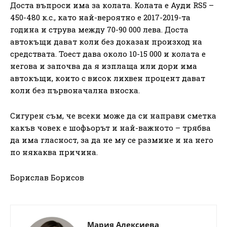
Доста въпроси има за колата. Колата е Ауди RS5 –
450-480 к.с., като най-вероятно е 2017-2019-та
година и струва между 70-90 000 лева. Доста
автокъщи дават коли без доказан произход на
средствата. Тоест дава около 10-15 000 и колата е
негова и започва да я изплаща или дори има
автокъщи, които с висок лихвен процент дават
коли без първоначална вноска.
Сигурен съм, че всеки може да си направи сметка
какъв човек е шофьорът и най-важното – трябва
да има гласност, за да не му се размине и на него
по някаква причина.
Борислав Борисов
Мария Алексиева