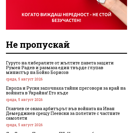
Не пропускай
Гуруто на либералите от жълтите павета защити
Румен Радев и размаза един твърде глупав
министър на Бойко Борисов
сряда, 5 август 2026
Европа и Русия започнаха тайни преговори за край на
войната в Украйна! Ето къде
сряда, 5 август 2026
Главчев се оказа арбитърът във войната на Иван
Демерджиев срещу Пеевски за полетите с частните
самолети
сряда, 5 август 2026