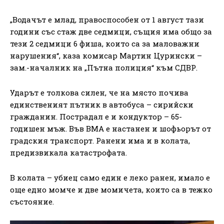
„Водачът е млад, правоспособен от 1 август тази
години със стаж две седмици, същия има общо за
тези 2 седмици 6 фиша, които са за маловажни
нарушения“, каза комисар Мартин Цурински –
зам.-началник на „Пътна полиция“ към СДВР.
Ударът е толкова силен, че на място почива
единственият пътник в автобуса – сирийски
гражданин. Пострадал е и кондуктор – 65-
годишен мъж. Във ВМА е настанен и шофьорът от
градския транспорт. Ранени има и в колата,
предизвикала катастрофата.
В колата – убиец само един е леко ранен, имало е
още едно момче и две момичета, които са в тежко
състояние.