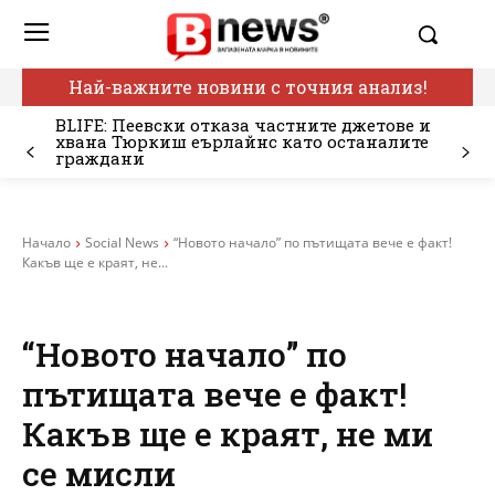
Най-важните новини с точния анализ!
BLIFE: Пеевски отказа частните джетове и
хвана Тюркиш еърлайнс като останалите
граждани
Начало
Social News
“Новото начало” по пътищата вече е факт!
Какъв ще е краят, не...
“Новото начало” по
пътищата вече е факт!
Какъв ще е краят, не ми
се мисли