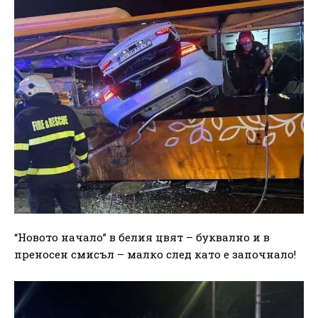
“Новото начало” в белия цвят – буквално и в
преносен смисъл – малко след като е започнало!