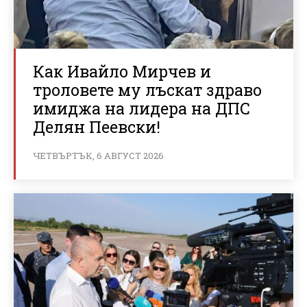
Как Ивайло Мирчев и
троловете му лъскат здраво
имиджа на лидера на ДПС
Делян Пеевски!
ЧЕТВЪРТЪК, 6 АВГУСТ 2026