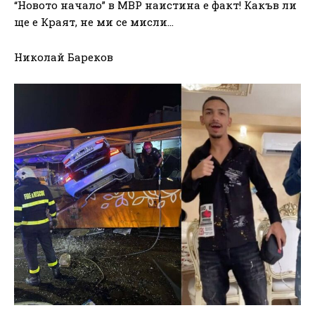
“Новото начало” в МВР наистина е факт! Какъв ли
ще е Краят, не ми се мисли…
Николай Бареков