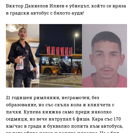
Виктор Даниелов Илиев е убиецът, който се вряза
в градски автобус с бялото ауди!
21 годишен римлянин, неграмотен, без
образование, но със скъпа кола и клипчета с
пачки. Купена книжка само преди няколко
седмици, но вече натрупал 6 фиша. Кара със 170
км/час в града и буквално полита към автобуса,