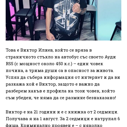
Това е Виктор Илиев, който се вряза в
страничното стъкло на автобус със своето Ауди
RS5 (с мощност около 450 к.с.) – един човек
почина, а трима души са в опасност за живота.
Успях да събера информация от интернет и да ви
разкажа кой е Виктор, защото е важно да
разберем какъв е профила на този човек, който
съм убеден, че няма да се размине безнаказано!
Виктор е на 21 години и е с книжка от 2 седмици.
Получава я на 1 август. За 2 седмици е натрупал 6
фиша. Криминално проявен е – с няколко