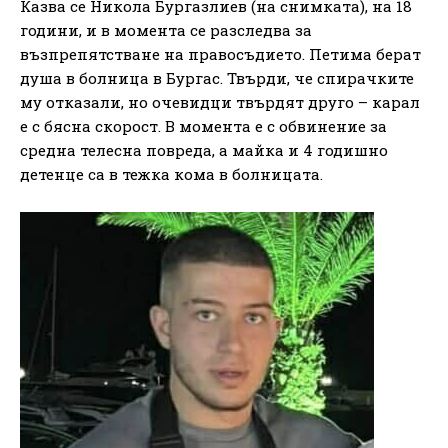
Казва се Никола Бургазлиев (на снимката), на 18
години, и в момента се разследва за
възпрепятстване на правосъдието. Петима берат
душа в болница в Бургас. Твърди, че спирачките
му отказали, но очевидци твърдят друго – карал
е с бясна скорост. В момента е с обвинение за
средна телесна повреда, а майка и 4 годишно
детенце са в тежка кома в болницата.