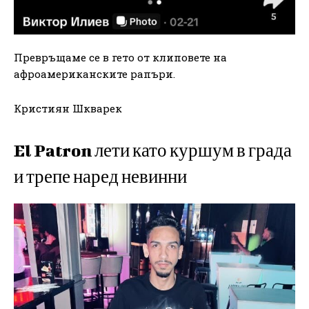
Превръщаме се в гето от клиповете на
афроамериканските рапъри.
Кристиян Шкварек
El Patron лети като куршум в града
и трепе наред невинни