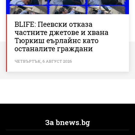
BLIFE: Пеевски отказа
частните джетове и хвана
Тюркиш еърлайнс като
останалите граждани
ЧЕТВЪРТЪК, 6 АВГУСТ 2026
За bnews.bg