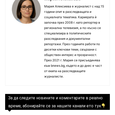
Мария Алексиева е журналист с над 15
години опит в разследващата и
социалната тематика. Кариерата ѝ
започва през 2008 г. като репортер в
регионална телевизия, а по-късно се
специализира в политическите
разследвания и документални
репортажи. През годините работи по
десетки ключови теми, свързани с
обществен интерес и прозрачност.
През 2021 г. Мария се присъединява
към bnews.bg, където и до днес е част
от екипа на разследващите
журналисти.
За да следите новините и коментарите в реално
време, абонирайте се за нашите канали ето тук