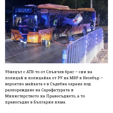
Убиецът с АТВ-то от Слънчев бряг – син на
полицай и полицайка от РУ на МВР в Несебър –
вероятно майката е в Съдебна охрана под
разпореждане на Сарафатурата и
Министерството на Правосъдието, а то
правосъдие в България няма.