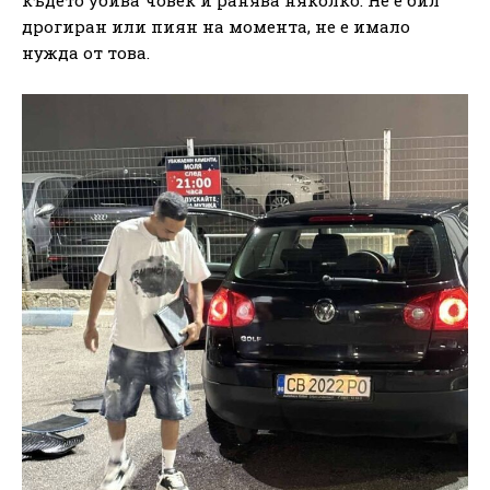
където убива човек и ранява няколко. Не е бил
дрогиран или пиян на момента, не е имало
нужда от това.