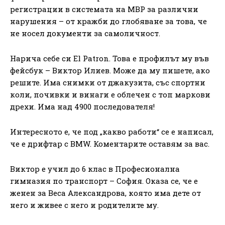
регистрации в системата на МВР за различни
нарушения – от кражби до глобяване за това, че
не носел документи за самоличност.
Нарича себе си El Patron. Това е профилът му във
фейсбук – Виктор Илиев. Може да му пишете, ако
решите. Има снимки от джакузита, със спортни
коли, почивки и винаги е облечен с топ маркови
дрехи. Има над 4900 последователя!
Интересното е, че под „какво работи“ се е написал,
че е дрифтар с BMW. Коментарите оставям за вас.
Виктор е учил до 6 клас в Професионална
гимназия по транспорт – София. Оказа се, че е
женен за Веса Александрова, която има дете от
него и живее с него и родителите му.