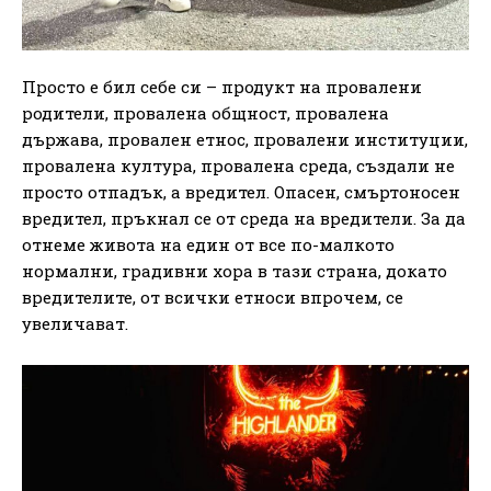
Просто е бил себе си – продукт на провалени
родители, провалена общност, провалена
държава, провален етнос, провалени институции,
провалена култура, провалена среда, създали не
просто отпадък, а вредител. Опасен, смъртоносен
вредител, пръкнал се от среда на вредители. За да
отнеме живота на един от все по-малкото
нормални, градивни хора в тази страна, докато
вредителите, от всички етноси впрочем, се
увеличават.