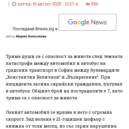
петък, 15 август 2025 - 13:27 ч.
550
Последвай Bnews.bg в
Автор
Мария Алексиева
Трима души са с опасност за живота след тежката
катастрофа между автомобил и автобус на
градския транспорт в София между булевардите
„Константин Величков“ и „Възкресение“. При
инцидента загина сирийски гражданин, пътувал
в автобуса. Общият брой на пострадалите е 7, като
трима са с опасност за живота.
Лекият автомобил се врязва в него с огромна
скорост. Зад волана е 21-годишен шофьор с
книжка от този месец, но със серия нарушения.