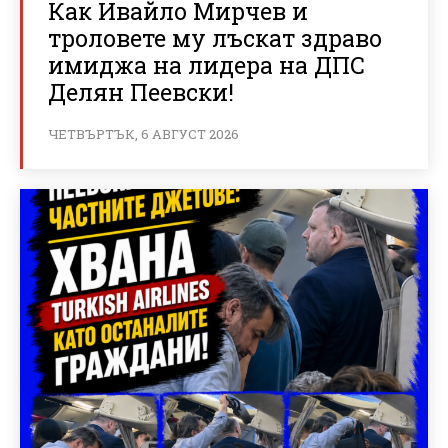
Как Ивайло Мирчев и
троловете му лъскат здраво
имиджа на лидера на ДПС
Делян Пеевски!
ЧЕТВЪРТЪК, 6 АВГУСТ 2026