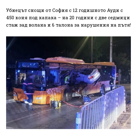
Убиецът снощи от София с 12 годишното Ауди с
450 коня под капака – на 20 години с две седмици
стаж зад волана и 6 талона за нарушения на пътя!