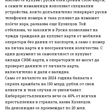
а самите измамници използват специални
устройства, които допълнително генерират руски
телефонни номера и така успяват да измамят
поlече хора, разказва още Кузнецов. Той
отбелязва, че законите в Русия позволяват на
чужди граждани да купуват карти от мобилни
оператори без данни от паспорти, а само с номер
на лична карта и в неограничени количества. С
един документ за самоличност се купуват
хиляди СИМ-карти, а операторите не могат да
проверят данните от личната карта,
включително и дали е валидна.
Само от началото на 2024 година банката е
спряла кражбата на 150 млрд. рубли от свои
клиенти и тези случаи се увеличават.
Киберпрестъпленията вече са 40% от всички
престъпления в страната, казва Кузнецов.
На денонищие се проевеждат по 20 млн.