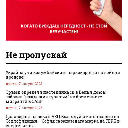
Не пропускай
Украйна учи колумбийските наркокартели на война с
дронове!
петък, 7 август 2026
Тръмп определи наследника си в Белия дом и
забрани “раждащия туризъм” на бременните
мигранти в САЩ!
петък, 7 август 2026
Далаверата на века в АЕЦ Козлодуй и източването на
Топлофикация – София са запазената марка на ГЕРБ в
енергетиката!