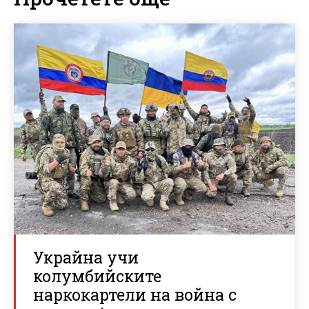
Украйна учи
колумбийските
наркокартели на война с