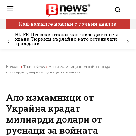
Най-важните новини с точния анализ!
BLIFE: Пеевски отказа частните джетове и
хвана Тюркиш еърлайнс като останалите
граждани
Начало
Trump News
Ало измамници от Украйна крадат
милиарди долари от руснаци за войната
Ало измамници от
Украйна крадат
милиарди долари от
руснаци за войната