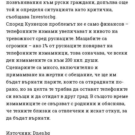
позвънявания към руски граждани, допълва още
той и определя ситуацията като критична,
съобщава Investor.bg.
Според Кузнецов проблемът не е само финансов –
телефонните измами увеличават и нивото на
тревожност сред руснаците. Мащабите са
огромни – ако 1% от руснаците повярват на
телефонните измамници, това означава, че всеки
ден измамените са към 200 хил. души.
Сценариите са много, включително и
примамване на жертви с обещание, че ще им
бъдат върнати парите, които са откраднати по-
рано, но за целта те трябва да оставят телефоните
си вкъщи и да отидат в друг град. В същото време
измамниците се свързват с роднини и обяснява,
че техните близки са отвлечени и искат откуп, за
да бъдат върнати.
Източник: Dnes.bg