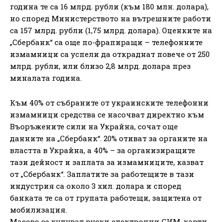
година те са 16 млрд. рубли (към 180 млн. долара),
но според Министерството на вътрешните работи
са 157 млрд. рубли (1,75 млрд. долара). Оценките на
„Сбербанк“ са още по-фрапиращи – телефонните
измамници са успели да откраднат повече от 250
млрд. рубли, или близо 2,8 млрд. долара през
миналата година.
Към 40% от събраните от украинските телефонни
измамници средства се насочват директно към
Въоръжените сили на Украйна, сочат още
данните на „Сбербанк“. 20% отиват за органите на
властта в Украйна, а 40% – за организиращите
тази дейност и заплата за измамниците, казват
от „Сбербанк“. Заплатите за работещите в тази
индустрия са около 3 хил. долара и според
банката те са от групата работещи, защитена от
мобилизация.
Масово се купуват руски електронни СИМ-карти,