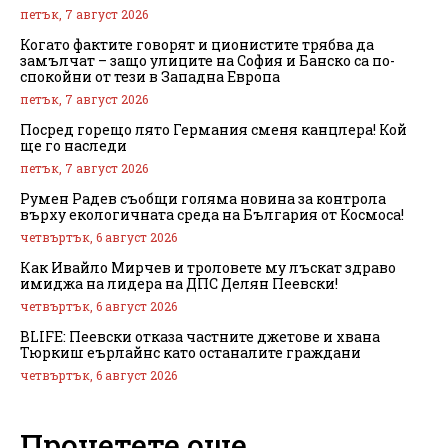
петък, 7 август 2026
Когато фактите говорят и ционистите трябва да
замълчат – защо улиците на София и Банско са по-
спокойни от тези в Западна Европа
петък, 7 август 2026
Посред горещо лято Германия сменя канцлера! Кой
ще го наследи
петък, 7 август 2026
Румен Радев съобщи голяма новина за контрола
върху екологичната среда на България от Космоса!
четвъртък, 6 август 2026
Как Ивайло Мирчев и троловете му лъскат здраво
имиджа на лидера на ДПС Делян Пеевски!
четвъртък, 6 август 2026
BLIFE: Пеевски отказа частните джетове и хвана
Тюркиш еърлайнс като останалите граждани
четвъртък, 6 август 2026
Прочетете още