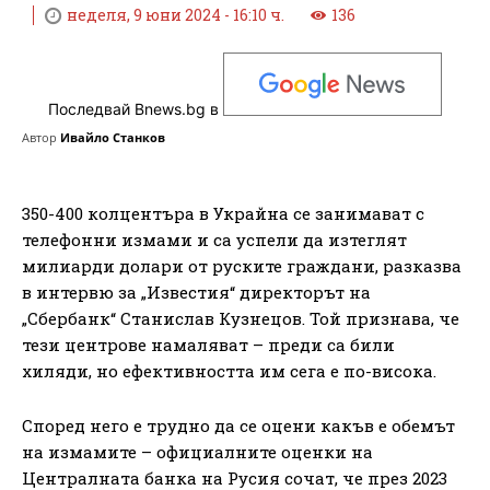
неделя, 9 юни 2024 - 16:10 ч.
136
Последвай Bnews.bg в
Автор
Ивайло Станков
350-400 колцентъра в Украйна се занимават с
телефонни измами и са успели да изтеглят
милиарди долари от руските граждани, разказва
в интервю за „Известия“ директорът на
„Сбербанк“ Станислав Кузнецов. Той признава, че
тези центрове намаляват – преди са били
хиляди, но ефективността им сега е по-висока.
Според него е трудно да се оцени какъв е обемът
на измамите – официалните оценки на
Централната банка на Русия сочат, че през 2023