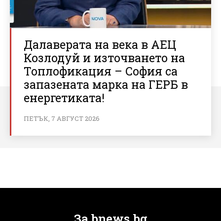
Далаверата на века в АЕЦ
Козлодуй и източването на
Топлофикация – София са
запазената марка на ГЕРБ в
енергетиката!
ПЕТЪК, 7 АВГУСТ 2026
За bnews.bg