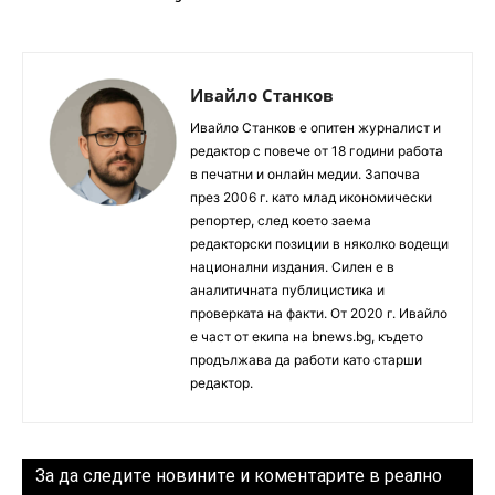
Ивайло Станков
Ивайло Станков е опитен журналист и
редактор с повече от 18 години работа
в печатни и онлайн медии. Започва
през 2006 г. като млад икономически
репортер, след което заема
редакторски позиции в няколко водещи
национални издания. Силен е в
аналитичната публицистика и
проверката на факти. От 2020 г. Ивайло
е част от екипа на bnews.bg, където
продължава да работи като старши
редактор.
За да следите новините и коментарите в реално