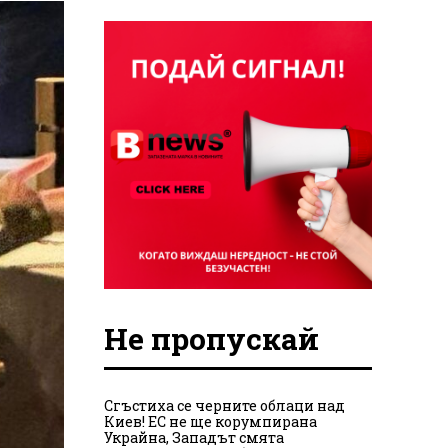
Не пропускай
Сгъстиха се черните облаци над
Киев! ЕС не ще корумпирана
Украйна, Западът смята