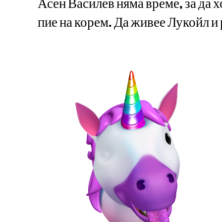
Асен Василев няма време, за да х
пие на корем. Да живее Лукойл и