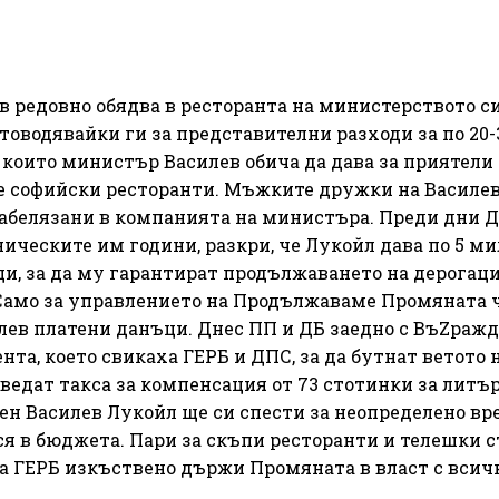
 редовно обядва в ресторанта на министерството си,
товодявайки ги за представителни разходи за по 20-3
 които министър Василев обича да дава за приятели
те софийски ресторанти. Мъжките дружки на Василе
 забелязани в компанията на министъра. Преди дни 
ническите им години, разкри, че Лукойл дава по 5 м
и, за да му гарантират продължаването на дерогаци
 Само за управлението на Продължаваме Промяната 
 лев платени данъци. Днес ПП и ДБ заедно с ВъZражд
та, което свикаха ГЕРБ и ДПС, за да бутнат ветото 
ведат такса за компенсация от 73 стотинки за литъ
ен Василев Лукойл ще си спести за неопределено вре
ся в бюджета. Пари за скъпи ресторанти и телешки с
, а ГЕРБ изкъствено държи Промяната в власт с всич