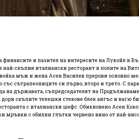
а финансите и пазител на интересите на Лукойл в Б
ря най-скъпия италиански ресторант в полите на Вит
двойка мъж и жена Асен Василев прерови основно м
 със сътрапезниците си първо, второ и трето. С пари
да на държавата, съпредседателят на Продължавам
 дори скъпите телешки стекове блек ангъс и вагю б
ресторанта с италиански шефс. Обикновено Асен Кок
и мръвки с обилни глътки червено вино от най-висо