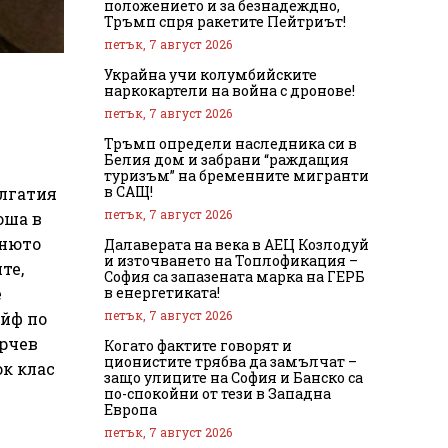
положението и за безнадеждно,
Тръмп спря ракетите Пейтриът!
петък, 7 август 2026
Украйна учи колумбийските
наркокартели на война с дронове!
петък, 7 август 2026
Тръмп определи наследника си в
Белия дом и забрани “раждащия
туризъм” на бременните мигранти
в САЩ!
ългатия
петък, 7 август 2026
оша в
енюто
Далаверата на века в АЕЦ Козлодуй
и източването на Топлофикация –
те,
София са запазената марка на ГЕРБ
в енергетиката!
е
петък, 7 август 2026
ийф по
орчев
Когато фактите говорят и
ционистите трябва да замълчат –
к клас
защо улиците на София и Банско са
по-спокойни от тези в Западна
Европа
петък, 7 август 2026