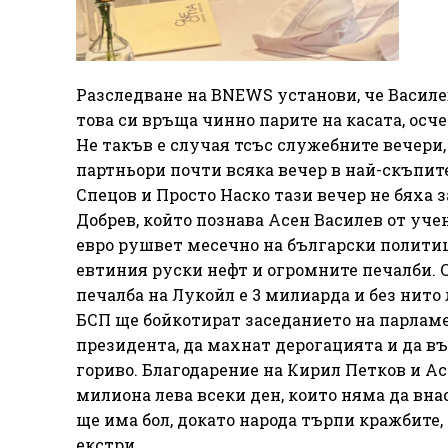
Разследване на BNEWS установи, че Василев
това си връща чинно парите на касата, осче
Не такъв е случая тсъс служебните вечери,
партньори почти всяка вечер в най-скъпи
Спецов и Просто Наско тази вечер не бяха
Добрев, който познава Асен Василев от уче
евро рушвет месечно на български политиц
евтиния руски нефт и огромните печалби.
печалба на Лукойл е 3 милиарда и без нито
БСП ще бойкотират заседанието на парламен
президента, да махнат дерогацията и да въ
гориво. Благодарение на Кирил Петков и Ас
милиона лева всеки ден, които няма да вна
ще има бол, докато народа търпи кражбите
екстри.