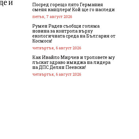
де и
Посред горещо лято Германия
сменя канцлера! Кой ще го наследи
петък, 7 август 2026
Румен Радев съобщи голяма
новина за контрола върху
екологичната среда на България от
Космоса!
четвъртък, 6 август 2026
Как Ивайло Мирчев и троловете му
лъскат здраво имиджа на лидера
на ДПС Делян Пеевски!
четвъртък, 6 август 2026