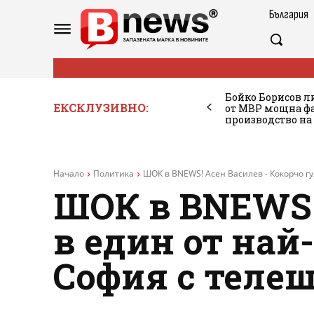
България
Бойко Борисов ли
ЕКСКЛУЗИВНО:
от МВР мощна фа
производство на
Начало
Политика
ШОК в BNEWS! Асен Василев - Кокорчо гул
ШОК в BNEWS!
в един от най
София с телеш