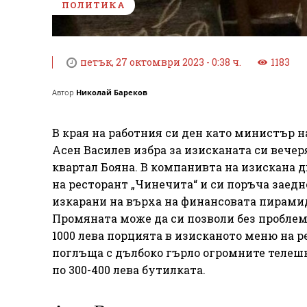
ПОЛИТИКА
петък, 27 октомври 2023 - 0:38 ч.
1183
Автор
Николай Бареков
В края на работния си ден като министър н
Асен Василев избра за изисканата си вече
квартал Бояна. В компанивта на изискана 
на ресторант „Чинечита“ и си поръча заедно
изкарани на върха на финансовата пирами
Промяната може да си позволи без проблем
1000 лева порцията в изисканото меню на 
поглъща с дълбоко гърло огромните телешк
по 300-400 лева бутилката.