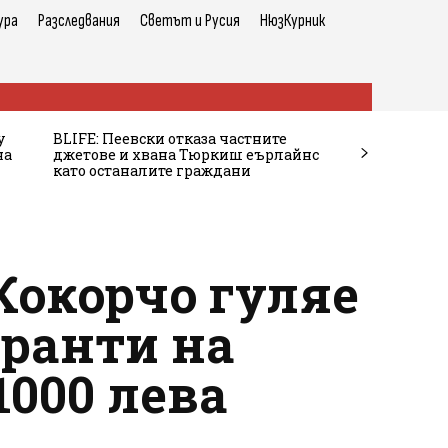
ура
Разследвания
Светът и Русия
НюзКурник
у
BLIFE: Пеевски отказа частните
на
джетове и хвана Тюркиш еърлайнс
като останалите граждани
Кокорчо гуляе
оранти на
1000 лева