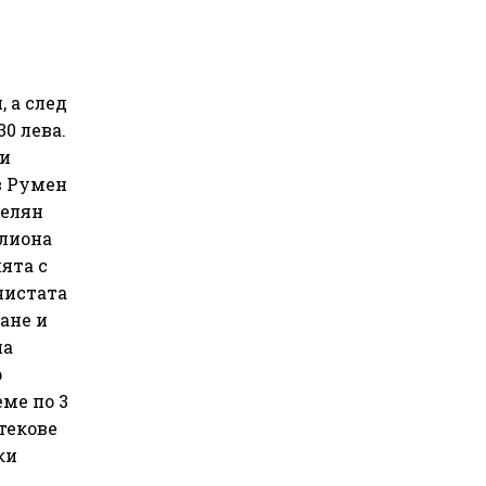
 а след
0 лева.
 и
в Румен
Делян
илиона
ята с
чистата
ане и
на
р
ме по 3
текове
ки