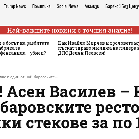
Trump News
Политика
Social News
Анализи
Бареков Без Ценз
Най-важните новини с точния анализ!
 е босът на разбитата
Как Ивайло Мирчев и троловете м
брика за
лъскат здраво имиджа на лидера 
 фентанила – убиец?
ДПС Делян Пеевски!
яе в един от най-баровските...
 Асен Василев – 
-баровските рест
ки стекове за по 