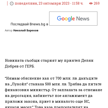
понеделник, 23 октомври 2023 - 11:58 ч.
269
Последвай Bnews.bg в
Автор
Николай Бареков
Новината съобщи старият му приятел Делян
Добрев от ГЕРБ.
“Нямам обяснение как от 700 млн. лв. данъците
на „Лукойл“ станаха 500 млн. лв. Трябва да питате
финансовия министър. От заплахата за отнемане
на дерогация, кабинетът пое ангажимент да
приложи закона, приет в миналото още НС,
януари месец.” Това каза председателят на