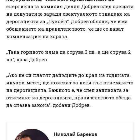
енергийната комисия Делян Добрев след срещата
на депутатите заради евентуалното отпадане на
дерогацията за „Лукойл“. Добрев обясни, че има
обещанието на правителството, че ще се дават
компенсации на хората.
„Така горивото няма да струва 3 лв., а ще струва 2
лв.“, каза Добрев.
„Ако не си платят данъците до края на годината,
януари месец ще поискат за пети път отнемането
на дерогацията. Важното е, че след заплахата за
отнемане на дерогацията, правителството обеща
да спазва закона”, добави Добрев.
Николай Бареков