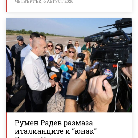
ЧЕТВЪРТЪК, 6 АВГУСТ 2026
Румен Радев размаза
италианците и “юнак”