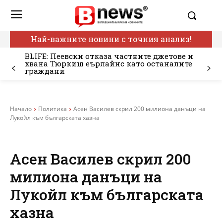
Най-важните новини с точния анализ!
BLIFE: Пеевски отказа частните джетове и
хвана Тюркиш еърлайнс като останалите
граждани
Начало
Политика
Асен Василев скрил 200 милиона данъци на
Лукойл към българската хазна
Асен Василев скрил 200
милиона данъци на
Лукойл към българската
хазна