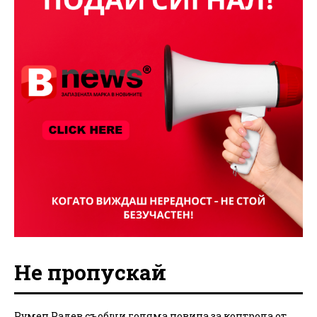
Не пропускай
Румен Радев съобщи голяма новина за контрола от