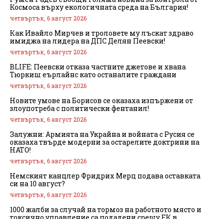
Космоса върху екологичната среда на България!
четвъртък, 6 август 2026
Как Ивайло Мирчев и троловете му лъскат здраво
имиджа на лидера на ДПС Делян Пеевски!
четвъртък, 6 август 2026
BLIFE: Пеевски отказа частните джетове и хвана
Тюркиш еърлайнс като останалите граждани
четвъртък, 6 август 2026
Новите умове на Борисов се оказаха изпържени от
злоупотреба с политически фентанил!
четвъртък, 6 август 2026
Залужни: Армията на Украйна и войната с Русия се
оказаха твърде модерни за остарелите доктрини на
НАТО!
четвъртък, 6 август 2026
Немският канцлер Фридрих Мерц подава оставката
си на 10 август?
четвъртък, 6 август 2026
1000 жалби за случай на тормоз на работното място и
токсично управление са подадени срещу ЕК в