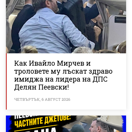
Как Ивайло Мирчев и
троловете му лъскат здраво
имиджа на лидера на ДПС
Делян Пеевски!
ЧЕТВЪРТЪК, 6 АВГУСТ 2026