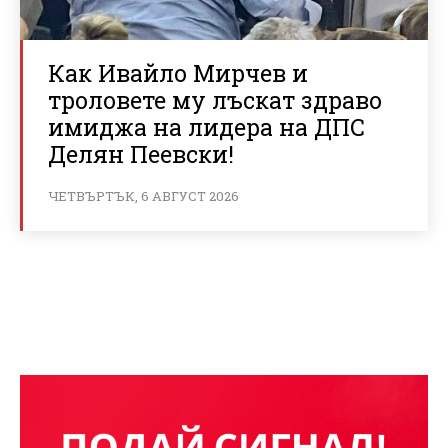
Как Ивайло Мирчев и
троловете му лъскат здраво
имиджа на лидера на ДПС
Делян Пеевски!
ЧЕТВЪРТЪК, 6 АВГУСТ 2026