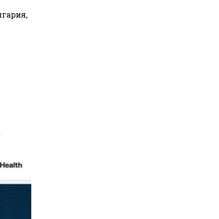
лгария,
а