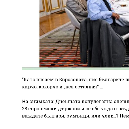
“Като влезем в Еврозоната, ние българите 
кирчо, кокорчо и „вся осталная“ …
На снимката: Днешната полулегална спешна
28 европейски държави и се обсъжда откъд
виждате българи, румънци, или чехи..? Нема