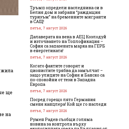
Тръмп определи наследника си в
Белия дом и забрани “раждащия
туризъм” на бременните мигранти
в САЩ!
петък, 7 август 2026
Далаверата на века в АЕЦ Козлодуй
и източването на Топлофикация –
София са запазената марка на ГЕРБ
в енергетиката!
петък, 7 август 2026
Когато фактите говорят и
ужила
ционистите трябва да замълчат –
защо улиците на София и Банско са
по-спокойни от тези в Западна
Европа
петък, 7 август 2026
че ще
Посред горещо лято Германия
сменя канцлера! Кой ще го наследи
петък, 7 август 2026
ие на
Румен Радев съобщи голяма
новина за контрола върху
екологичната среда на България от