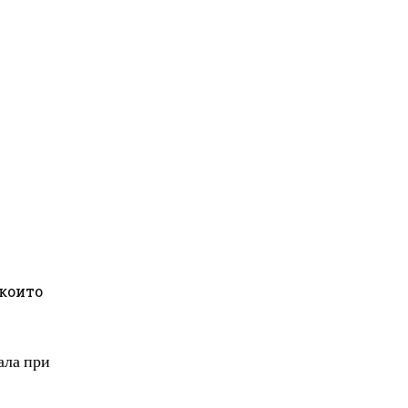
 които
ала при