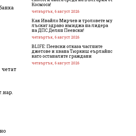
Космоса!
банка
четвъртък, 6 август 2026
Как Ивайло Мирчев и троловете му
лъскат здраво имиджа на лидера
на ДПС Делян Пеевски!
четвъртък, 6 август 2026
BLIFE: Пеевски отказа частните
джетове и хвана Тюркиш еърлайнс
като останалите граждани
четвъртък, 6 август 2026
е четат
.нар.
лно