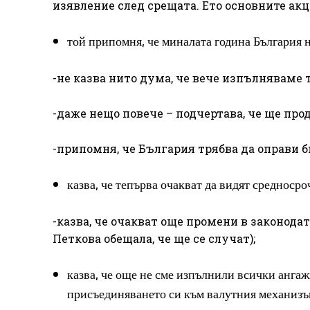
изявление след срещата. Ето основните акц
той припомня, че миналата година България 
-не казва нито дума, че вече изпълняваме 
-даже нещо повече – подчертава, че ще пр
-припомня, че България трябва да оправи 
казва, че тепърва очакват да видят средноср
-казва, че очакват още промени в законодат
Петкова обещала, че ще се случат);
казва, че още не сме изпълнили всички ангаж
присъединяването си към валутния механизъм