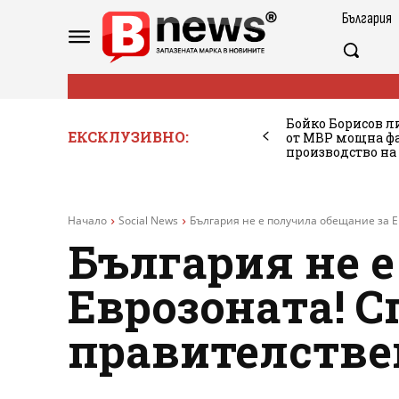
България
Бойко Борисов ли
ЕКСКЛУЗИВНО:
от МВР мощна фа
производство на
Начало
Social News
България не е получила обещание за Е
България не е
Еврозоната! С
правителстве