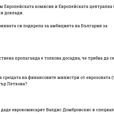
м Европейската комисия и Европейската централна 
и доклади.
янната си подкрепа за амбицията на България за
твена пропаганда е толкова досадна, че трябва да с
на срещата на финансовите министри от еврозоната (т
тър Петкова?
с даде еврокомисарят Валдис Домбровскис в специа