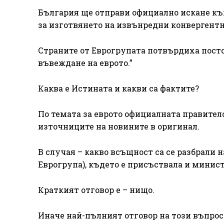
България ще отправи официално искане къ
за изготвянето на извънредни конвергентн
Страните от Еврогрупата потвърдиха посто
въвеждане на еврото.”
Каква е Истината и какви са фактите?
По темата за еврото официалната правителс
източниците на новините в оригинал.
В случая – какво всъщност са се разбрали 
Еврогрупа), където е присъствала и минис
Краткият отговор е – нищо.
Иначе най-пълният отговор на този въпро