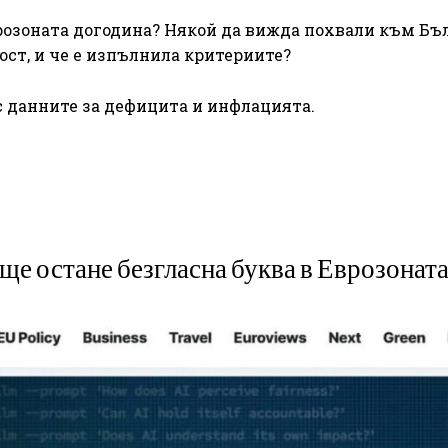
розоната догодина? Някой да вижда похвали към Бъ
ост, и че е изпълнила критериите?
 данните за дефицита и инфлацията.
ще остане безгласна буква в Еврозонат