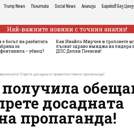
Trump News
Политика
Social News
Анализи
Бареков Без Ценз
Най-важните новини с точния анализ!
 е босът на разбитата
Как Ивайло Мирчев и троловете м
брика за
лъскат здраво имиджа на лидера 
 фентанила – убиец?
ДПС Делян Пеевски!
врозоната! Спрете досадната правителствена пропаганда!
 получила обеща
прете досадната
на пропаганда!