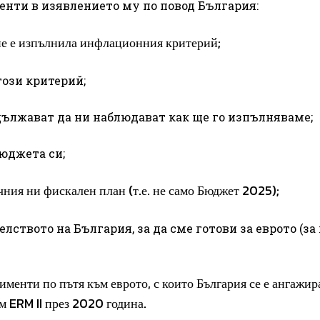
енти в изявлението му по повод България:
не е изпълнила инфлационния критерий;
този критерий;
одължават да ни наблюдават как ще го изпълняваме;
бюджета си;
очния ни фискален план (т.е. не само Бюджет 2025);
елството на България, за да сме готови за еврото (за
именти по пътя към еврото, с които България се е ангажир
 ERM II през 2020 година.