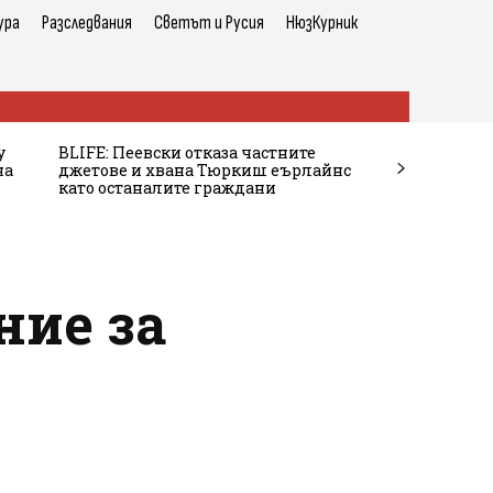
ура
Разследвания
Светът и Русия
НюзКурник
у
BLIFE: Пеевски отказа частните
на
джетове и хвана Тюркиш еърлайнс
като останалите граждани
ние за