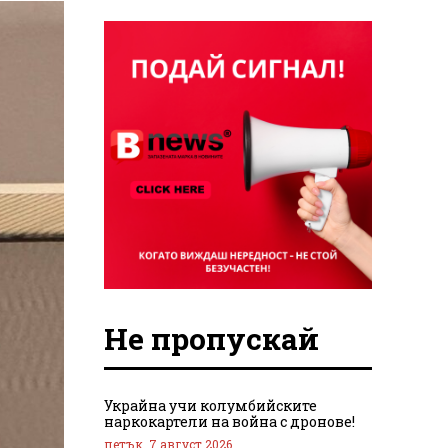
Не пропускай
Украйна учи колумбийските
наркокартели на война с дронове!
петък, 7 август 2026