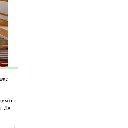
еват
дем) от
. Да