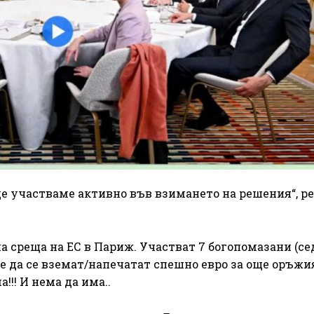
ще участваме активно във взимането на решения“, р
 среща на ЕС в Париж. Участват 7 богопомазани (се
е да се вземат/напечатат спешно евро за още оръжия
!!! И нема да има..