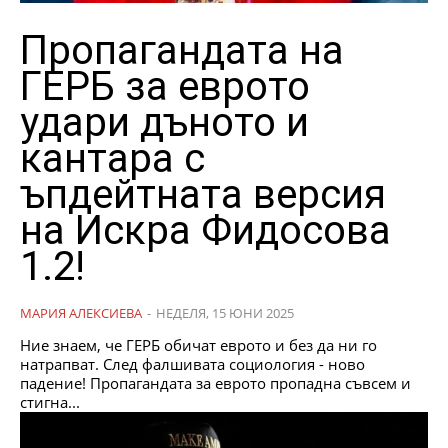
Пропагандата на
ГЕРБ за еврото
удари дъното и
кантара с
ъпдейтната версия
на Искра Фидосова
1.2!
МАРИЯ АЛЕКСИЕВА
-
НЕДЕЛЯ, 15 ЮНИ 2025
Ние знаем, че ГЕРБ обичат еврото и без да ни го
натрапват. След фалшивата социология - ново
падение! Пропагандата за еврото пропадна съвсем и
стигна...