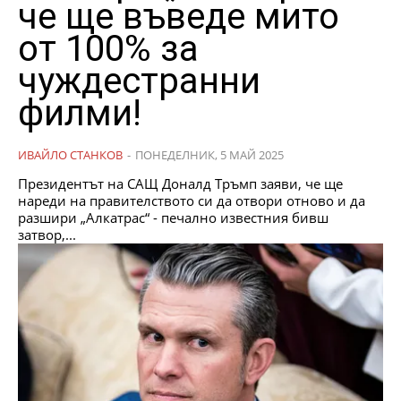
че ще въведе мито
от 100% за
чуждестранни
филми!
ИВАЙЛО СТАНКОВ
-
ПОНЕДЕЛНИК, 5 МАЙ 2025
Президентът на САЩ Доналд Тръмп заяви, че ще
нареди на правителството си да отвори отново и да
разшири „Алкатрас“ - печално известния бивш
затвор,...