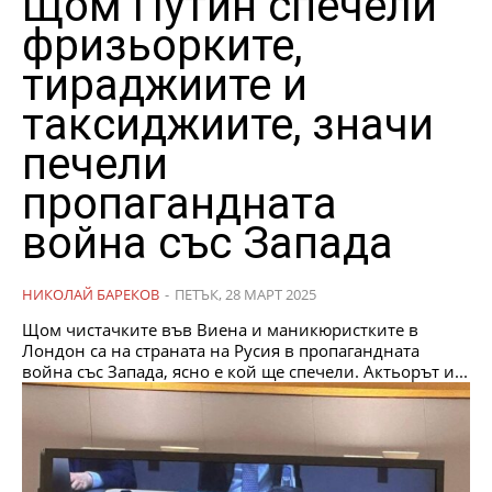
Щом Путин спечели
фризьорките,
тираджиите и
таксиджиите, значи
печели
пропагандната
война със Запада
НИКОЛАЙ БАРЕКОВ
-
ПЕТЪК, 28 МАРТ 2025
Щом чистачките във Виена и маникюристките в
Лондон са на страната на Русия в пропагандната
война със Запада, ясно е кой ще спечели. Актьорът и...