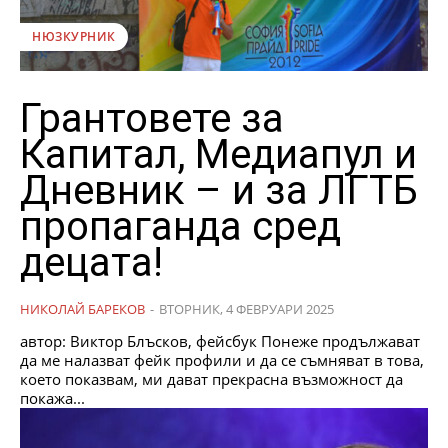
НЮЗКУРНИК
Грантовете за
Капитал, Медиапул и
Дневник – и за ЛГТБ
пропаганда сред
децата!
НИКОЛАЙ БАРЕКОВ
-
ВТОРНИК, 4 ФЕВРУАРИ 2025
автор: Виктор Блъсков, фейсбук Понеже продължават
да ме налазват фейк профили и да се съмняват в това,
което показвам, ми дават прекрасна възможност да
покажа...