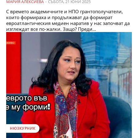
МАРИЯ АЛЕКСИЕВА
-
СЪБОТА, 21 ЮНИ 2025
С времето академичните и НПО грантополучатели,
които формираха и продължават да формират
евроатлантическия медиен наратив у нас започват да
изглеждат все по-жалки. Защо? Преди...
НЮЗКУРНИК