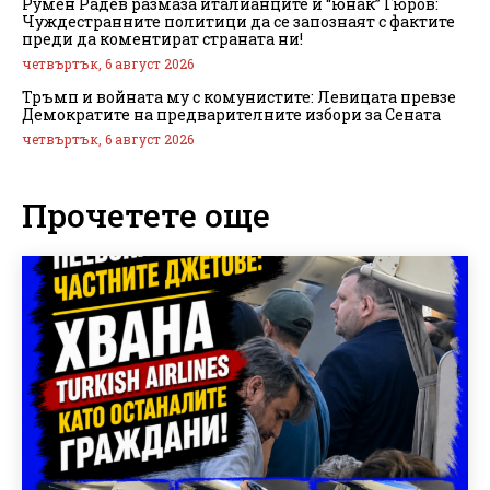
Румен Радев размаза италианците и “юнак” Гюров:
Чуждестранните политици да се запознаят с фактите
преди да коментират страната ни!
четвъртък, 6 август 2026
Тръмп и войната му с комунистите: Левицата превзе
Демократите на предварителните избори за Сената
четвъртък, 6 август 2026
Прочетете още