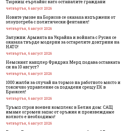
Тюркиш еърлайнс като останалите граждани
четвъртък, 6 август 2026
Новите умове на Борисов се оказаха изпържени от
злоупотреба с политически фентанил!
четвъртък, 6 август 2026
Залужни: Армията на Украйна и войната с Русия се
оказаха твърде модерни за остарелите доктрини на
НАТО!
четвъртък, 6 август 2026
Немският канцлер Фридрих Мерц подава оставката
си на 10 август?
четвъртък, 6 август 2026
1000 жалби за случай на тормоз на работното място и
токсично управление са подадени срещу ЕК в
Брюксел!
четвъртък, 6 август 2026
Тръмп строи военен комплекс в Белия дом: САЩ
имаме огромен запас от оръжия и произвеждаме
колкото е необходимо!
четвъртък, 6 август 2026