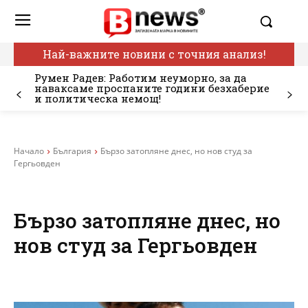
Най-важните новини с точния анализ!
Румен Радев: Работим неуморно, за да
наваксаме проспаните години безхаберие
и политическа немощ!
Начало
България
Бързо затопляне днес, но нов студ за
Гергьовден
Бързо затопляне днес, но
нов студ за Гергьовден