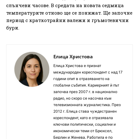
слънчеви часове. В средата на новата седмица
температурите отново ще се понижат. Ще започне
период с краткотрайни валежи и гръмотевични
бури.
Елица Христова
Елица Христова е признат
международен кореспондент с над 17
години опит в отразяването на
глобални събития. Кариерният ѝ път
започва през 2007 г. в национално
радио, но скоро се насочва към
телевизионната журналистика. През
2012 г. Елица става чуждестранен
кореспондент, като е отразявала
ключови политически, социални и
икономически теми от Брюксел,
Берлин и Женева. Работила е по