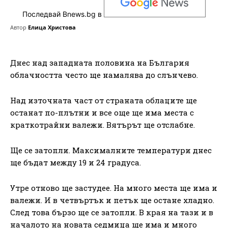
Последвай Bnews.bg в
Автор
Елица Христова
Днес над западната половина на България
облачността често ще намалява до слънчево.
Над източната част от страната облаците ще
останат по-плътни и все още ще има места с
краткотрайни валежи. Вятърът ще отслабне.
Ще се затопли. Максималните температури днес
ще бъдат между 19 и 24 градуса.
Утре отново ще застудее. На много места ще има и
валежи. И в четвъртък и петък ще остане хладно.
След това бързо ще се затопли. В края на тази и в
началото на новата седмица ще има и много