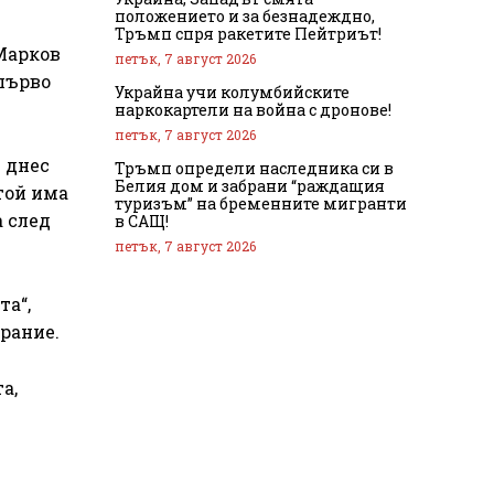
положението и за безнадеждно,
Тръмп спря ракетите Пейтриът!
 Марков
петък, 7 август 2026
 първо
Украйна учи колумбийските
наркокартели на война с дронове!
петък, 7 август 2026
е днес
Тръмп определи наследника си в
Белия дом и забрани “раждащия
той има
туризъм” на бременните мигранти
а след
в САЩ!
петък, 7 август 2026
та“,
рание.
а,