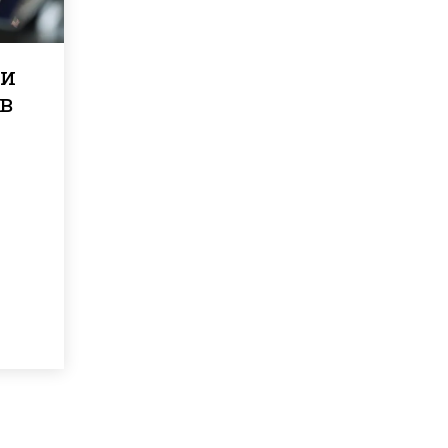
ли
 в