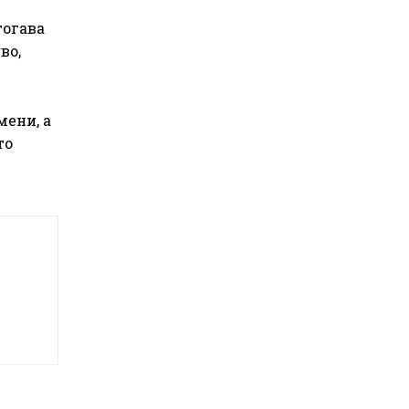
тогава
во,
мени, а
то