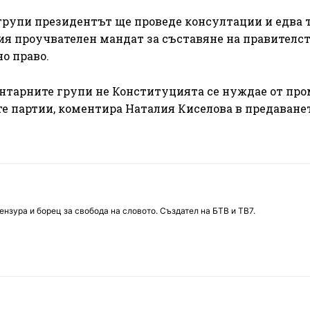
групи президентът ще проведе консултации и едва 
я проучвателен мандат за съставяне на правителст
о право.
нтарните групи не Конституцията се нуждае от про
е партии, коментира Наталия Киселова в предаване
нзура и борец за свобода на словото. Създател на БТВ и ТВ7.