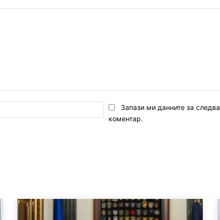
Email:*
Запази ми данните за следв
коментар.