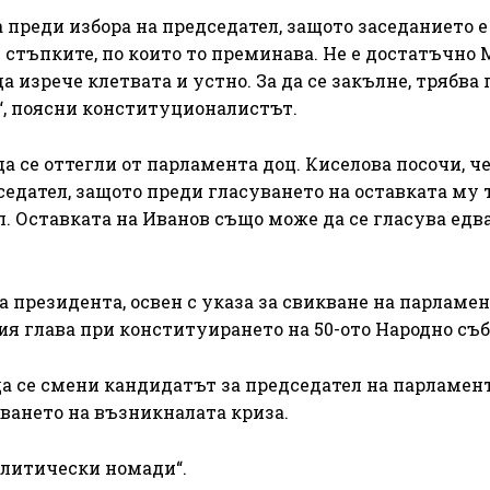
 преди избора на председател, защото заседанието е
 стъпките, по които то преминава. Не е достатъчно
а изрече клетвата и устно. За да се закълне, трябва
“, поясни конституционалистът.
а се оттегли от парламента доц. Киселова посочи, ч
седател, защото преди гласуването на оставката му 
. Оставката на Иванов също може да се гласува едв
президента, освен с указа за свикване на парламен
ия глава при конституирането на 50-ото Народно съб
да се смени кандидатът за председател на парламент
ването на възникналата криза.
олитически номади“.