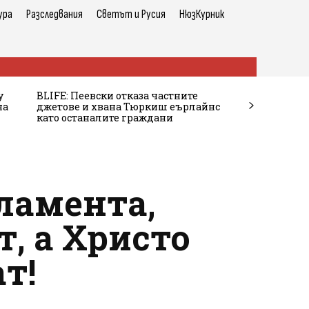
ура
Разследвания
Светът и Русия
НюзКурник
у
BLIFE: Пеевски отказа частните
на
джетове и хвана Тюркиш еърлайнс
като останалите граждани
ламента,
, а Христо
т!