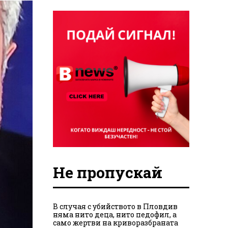
Не пропускай
В случая с убийството в Пловдив
няма нито деца, нито педофил, а
само жертви на криворазбраната