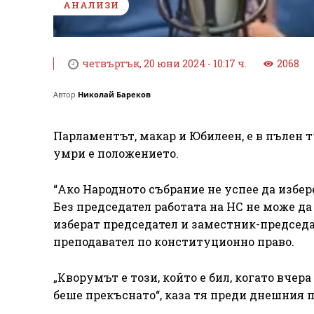
АНАЛИЗИ
четвъртък, 20 юни 2024 - 10:17 ч.
2068
Автор
Николай Бареков
Парламентът, макар и Юбилеен, е в пълен 
умри е положението.
“Ако Народното събрание не успее да избере
Без председател работата на НС не може да
изберат председател и заместник-председат
преподавател по конституционно право.
„Кворумът е този, който е бил, когато вче
беше прекъснато“, каза тя преди днешния п