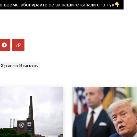
о време, абонирайте се за нашите канали ето тук
Христо Иванов