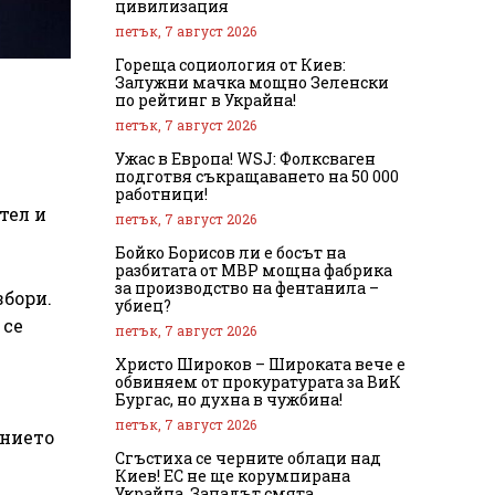
цивилизация
петък, 7 август 2026
Гореща социология от Киев:
Залужни мачка мощно Зеленски
по рейтинг в Украйна!
петък, 7 август 2026
Ужас в Европа! WSJ: Фолксваген
подготвя съкращаването на 50 000
работници!
тел и
петък, 7 август 2026
Бойко Борисов ли е босът на
разбитата от МВР мощна фабрика
за производство на фентанила –
збори.
убиец?
 се
петък, 7 август 2026
Христо Широков – Широката вече е
обвиняем от прокуратурата за ВиК
Бургас, но духна в чужбина!
петък, 7 август 2026
анието
Сгъстиха се черните облаци над
Киев! ЕС не ще корумпирана
Украйна, Западът смята