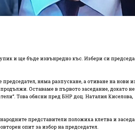
тупик и ще бъде извънредно къс. Избери си председа
 председател, няма разпускане, а отиване на нови и
 продължи. Оставаме в първото заседание, докато не
ели“. Това обясни пред БНР доц. Наталия Киселова,
ра народните представители положиха клетва и засед
овторен опит за избор на председател.