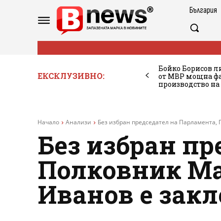
България
Бойко Борисов ли
ЕКСКЛУЗИВНО:
от МВР мощна фа
производство на
Начало
Анализи
Без избран председател на Парламента, П
Без избран пр
Полковник Мар
Иванов е закл