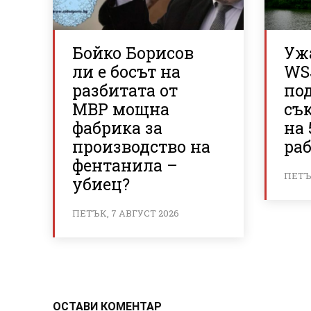
Бойко Борисов
Ужа
ли е босът на
WS
разбитата от
по
МВР мощна
съ
фабрика за
на 
производство на
ра
фентанила –
ПЕТЪК
убиец?
ПЕТЪК, 7 АВГУСТ 2026
ОСТАВИ КОМЕНТАР