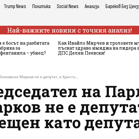
Trump News
Политика
Social News
Анализи
Бареков Без Ценз
Най-важните новини с точния анализ!
 е босът на разбитата
Как Ивайло Мирчев и троловете м
брика за
лъскат здраво имиджа на лидера 
 фентанила – убиец?
ДПС Делян Пеевски!
олковник Марков не е депутат, а Христо...
едседател на Пар
ков не е депутат
ещен като депута