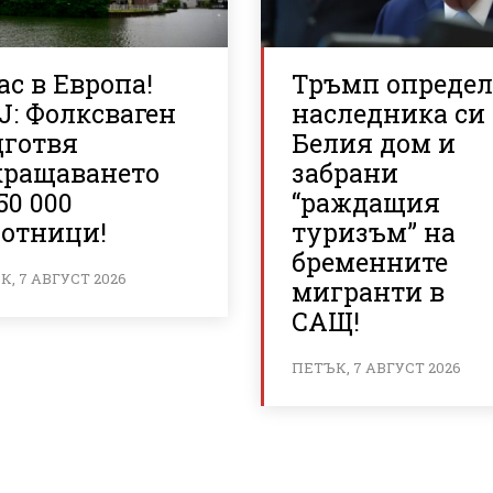
с в Европа!
Тръмп опреде
J: Фолксваген
наследника си
дготвя
Белия дом и
кращаването
забрани
50 000
“раждащия
ботници!
туризъм” на
бременните
, 7 АВГУСТ 2026
мигранти в
САЩ!
ПЕТЪК, 7 АВГУСТ 2026