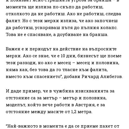
момента ще излиза по-скъпо да работиш,
отколкото да не работиш. Ако не работиш, следва
фалит. Но с тези мерки излиза, че ако започнеш
да работиш, ускоряваш пътя до пълния колапс.
Това не е спасяване, а доубиване на бранша.
Важен е и периодът на действие на въпросните
мерки. Ако се знае, че е 10 дни, бизнесът ще поеме
тези разходи, но ако е месец – месец и половина,
няма как, без това да го тласне към фалита,
вместо към спасението”, добави Ричард Алибегов.
И даде пример, че в чужбина изискванията за
отстояние са за метър – метър и половина,
моделът, който вече работи в Австрия, е за
отстояние между масите от 1,2 метра.
“Най-важното в момента е да се приеме пакет от