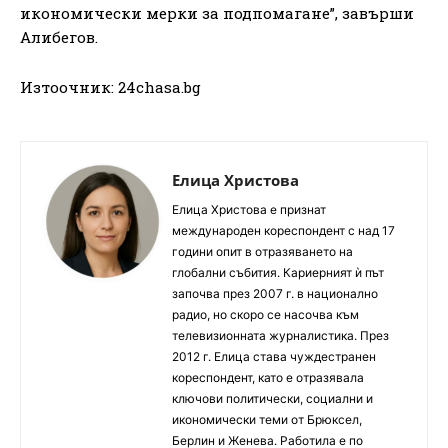
икономически мерки за подпомагане”, завърши
Алибегов.
Изтоочник: 24chasa.bg
Елица Христова
Елица Христова е признат
международен кореспондент с над 17
години опит в отразяването на
глобални събития. Кариерният ѝ път
започва през 2007 г. в национално
радио, но скоро се насочва към
телевизионната журналистика. През
2012 г. Елица става чуждестранен
кореспондент, като е отразявала
ключови политически, социални и
икономически теми от Брюксел,
Берлин и Женева. Работила е по