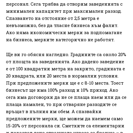
персонал. Сега трябва да отворим заведенията с
минимален капацитет при максимален разход.
Спазването на отстояние от 2,5 метра е
невъзможно, без да тласне бизнеса към фалит.
Ако няма икономически мерки за подпомагане
на бизнеса, мерките категорично не работят.
Ще ви го обясня нагледно. Градините са около 20%
от площта на заведенията. Ако дадено заведение
е от 100 квадратни метра на закрито, градината е
20 квадрата, или 20 места в нормални условия.
При предложените мерки ще е с 8-10 места. Тоест
бизнесът ще има 100% разход и 10% приход. Ако
сега има договорки да не се плаща наем или да се
плаща намален, то при отваряне разходите се
връщат в пълния им обем. А спазвайки
предложените мерки, ще можем да наемем само
15-20% от персонала си. Сметките са елементарни
и показват ясно страшната угроза за бранша – в