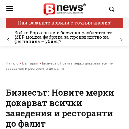
Най-важните новини с точния анализ!
Бойко Борисов ли е босът на разбитата от
МВР мощна фабрика за производство на
фентанила – убиец?
Начало
България
Бизнесът: Новите мерки докарват всички
заведения и ресторанти до фалит
Бизнесът: Новите мерки
докарват всички
заведения и ресторанти
до фалит