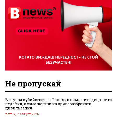
Не пропускай
В случая с убийството в Пловдив няма нито деца, нито
педофил, а само жертви на криворазбраната
цивилизация
петък, 7 август 2026