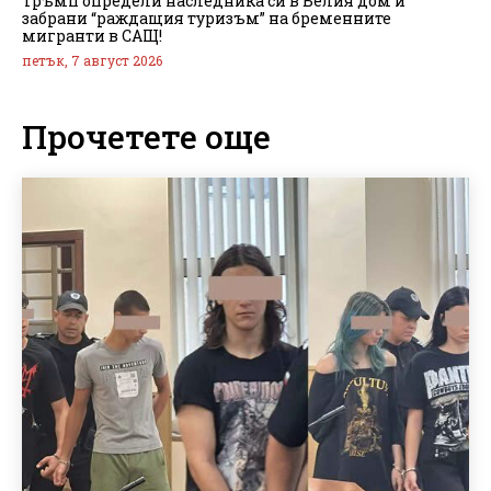
Тръмп определи наследника си в Белия дом и
забрани “раждащия туризъм” на бременните
мигранти в САЩ!
петък, 7 август 2026
Прочетете още