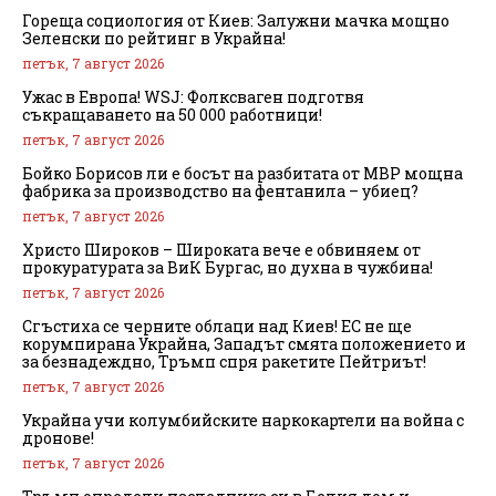
Гореща социология от Киев: Залужни мачка мощно
Зеленски по рейтинг в Украйна!
петък, 7 август 2026
Ужас в Европа! WSJ: Фолксваген подготвя
съкращаването на 50 000 работници!
петък, 7 август 2026
Бойко Борисов ли е босът на разбитата от МВР мощна
фабрика за производство на фентанила – убиец?
петък, 7 август 2026
Христо Широков – Широката вече е обвиняем от
прокуратурата за ВиК Бургас, но духна в чужбина!
петък, 7 август 2026
Сгъстиха се черните облаци над Киев! ЕС не ще
корумпирана Украйна, Западът смята положението и
за безнадеждно, Тръмп спря ракетите Пейтриът!
петък, 7 август 2026
Украйна учи колумбийските наркокартели на война с
дронове!
петък, 7 август 2026