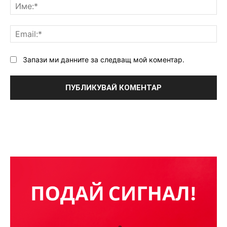
Им
Ema
Запази ми данните за следващ мой коментар.