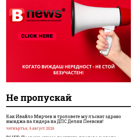
Не пропускай
Как Ивайло Мирчев и троловете му лъскат здраво
имиджа на лидера на ДПС Делян Пеевски!
четвъртък, 6 август 2026