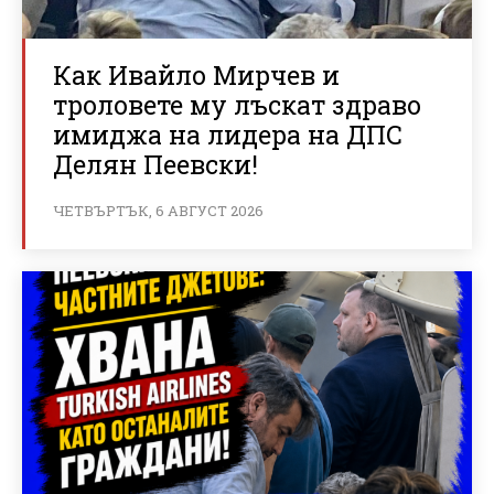
Как Ивайло Мирчев и
троловете му лъскат здраво
имиджа на лидера на ДПС
Делян Пеевски!
ЧЕТВЪРТЪК, 6 АВГУСТ 2026