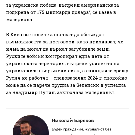
за украинска победа, въпреки американската
подкрепа от 175 милиарда долара“, се казва в
материала.
В Киев все повече започват да обсъждат
възможността за преговори, като признават, че
няма да могат да върнат загубените земи.
Руските войски контролират една пета от
украинската територия, въпреки усилията на
украинските въоръжени сили, а санкциите срещу
Русия не работят – следователно 2024 г. спокойно
може да се нарече трудна за Зеленски и успешна
за Владимир Путин, заключава материалът.
Николай Бареков
Буден гражданин, журналист без