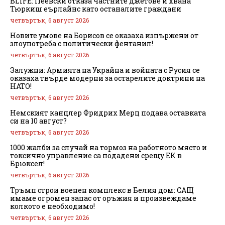
BLIFE: Пеевски отказа частните джетове и хвана
Тюркиш еърлайнс като останалите граждани
четвъртък, 6 август 2026
Новите умове на Борисов се оказаха изпържени от
злоупотреба с политически фентанил!
четвъртък, 6 август 2026
Залужни: Армията на Украйна и войната с Русия се
оказаха твърде модерни за остарелите доктрини на
НАТО!
четвъртък, 6 август 2026
Немският канцлер Фридрих Мерц подава оставката
си на 10 август?
четвъртък, 6 август 2026
1000 жалби за случай на тормоз на работното място и
токсично управление са подадени срещу ЕК в
Брюксел!
четвъртък, 6 август 2026
Тръмп строи военен комплекс в Белия дом: САЩ
имаме огромен запас от оръжия и произвеждаме
колкото е необходимо!
четвъртък, 6 август 2026