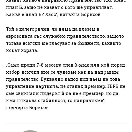
план Б, защо не казват с кого ще управляват.
Какъв е план Б? Хаос“, изтъкна Борисов.
Той е категоричен, че няма да влезем в
еврозоната със служебно правителството, защото
тогава всички ще гласуват за бюджети, каквито
искат хората.
„Само преди 7-8 месеца след 8-мия или кой поред
избор, всички ние се чудехме как да направим
правителство. Буквално дадох под наем на това
управление партията, не станах премиер. ГЕРБ не
сме свикнали лидерът й да не е премиер, но да
има някаква стабилност, го направихме“,
подчерта Борисов.