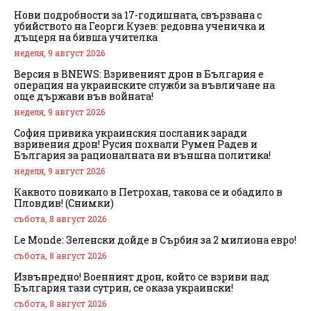
Нови подробности за 17-годишната, свързвана с
убийството на Георги Кузев: редовна ученичка и
дъщеря на бивша учителка
неделя, 9 август 2026
Версия в BNEWS: Взривеният дрон в България е
операция на украинските служби за въвличане на
още държави във войната!
неделя, 9 август 2026
София привика украинския посланик заради
взривения дрон! Русия похвали Румен Радев и
България за рационалната ни външна политика!
неделя, 9 август 2026
Каквото повикало в Петрохан, такова се и обадило в
Пловдив! (Снимки)
събота, 8 август 2026
Le Monde: Зеленски дойде в Сърбия за 2 милиона евро!
събота, 8 август 2026
Извънредно! Военният дрон, който се взриви над
България тази сутрин, се оказа украински!
събота, 8 август 2026