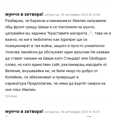
мунчо в затвора!
четвъртък, 18 септември 2025 At 15:58
Разбирам, че Бареков и измамникът Ивелин направили
общ фронт срещу Шиши и се поклонили на мунчо,
целувайки му задника.“Краставите магарета…“ , това не е
важно, но ми е любопитно как bgsniper ще се
позиционират в тая война, защото е просто унизително
толкова лакейски да обслужват един мръсник.Не казвам
да стават ханъми на Шиши като Стандарт или Свободно
слово, но като единствен сайт, рекламиращ изродите от
Величие, внушавайки ни, че били нещо по-добро от
Копейкин, се обезличават и превръщат в
карикатура.Предполагам, че няма да въртят свирки на
оня плъх Ивелин.
Отговор
мунчо в затвора!
четвъртък, 18 септември 2025 At 15:47