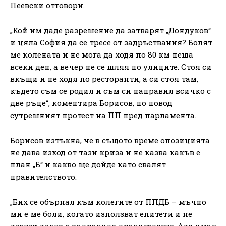
Пеевски отговори.
„Кой им даде разрешение да затварят „Дондуков“
и цяла София да се тресе от задръствания? Болят
ме колената и не мога да ходя по 80 км пеша
всеки ден, а вечер не се шляя по улиците. Стоя си
вкъщи и не ходя по ресторанти, а си стоя там,
където съм се родил и съм си направил всичко с
две ръце“, коментира Борисов, по повод
сутрешният протест на ПП пред парламента.
Борисов изтъкна, че в същото време опозицията
не дава изход от тази криза и не казва какъв е
план „Б“ и какво ще дойде като свалят
правителството.
„Бих се обърнал към колегите от ППДБ – мъчно
ми е ме боли, когато използват епитети и не
казват какво е направило правителство. Ако имат