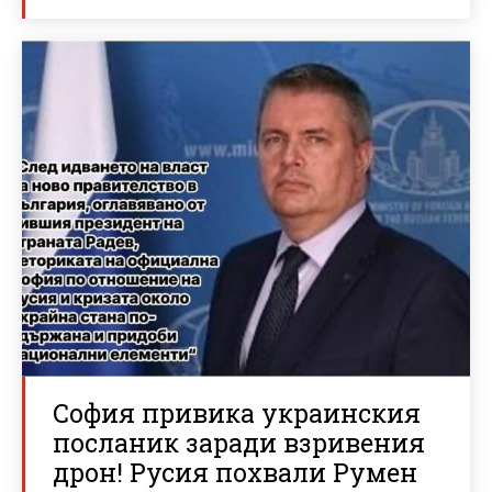
София привика украинския
посланик заради взривения
дрон! Русия похвали Румен