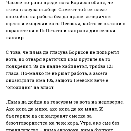
Часове по-рано преди вота Борисов обяви, че
няма гласува въобще. Самият той си влезе
спокойно на работа без да прави истерични
сцени и ексцесии като Пеевски, който се вклини с
охраните си в ПеПетата и направи див селски
панаир.
С това, че няма да гласува Борисов не подкрепя
вота, но отваря вратички към другите да го
подкрепят. За да падне кабинетът, трябва 121
гласа. По-малко не вършат работа, а засега
опозицията има 105, защото Пеевски вече е
“опозиция” на власт.
„Няма да дойда да гласувам за вота на недоверие.
Ако иска да мине, ако иска да не мине. И
българите да си направят сметка за
безотговорността на тези хора. Утре, ако сме без
правителство – няма еврозона, няма бюджет,