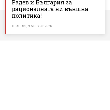
Радев и България за
рационалната ни външна
политика!
НЕДЕЛЯ, 9 АВГУСТ 2026
За bnews.bg
За нас
Реклама
Условия за ползване
Политика за бисквитки
Контакти