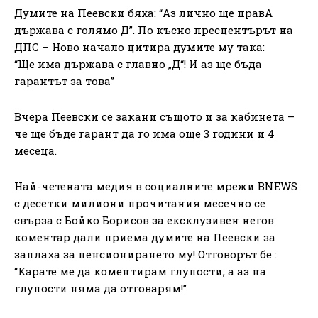
Думите на Пеевски бяха: “Аз лично ще правА
държава с голямо Д”. По късно пресцентърът на
ДПС – Ново начало цитира думите му така:
“Ще има държава с главно „Д“! И аз ще бъда
гарантът за това”
Вчера Пеевски се закани същото и за кабинета –
че ще бъде гарант да го има още 3 години и 4
месеца.
Най-четената медия в социалните мрежи BNEWS
с десетки милиони прочитания месечно се
свърза с Бойко Борисов за ексклузивен негов
коментар дали приема думите на Пеевски за
заплаха за пенсионирането му! Отговорът бе :
“Карате ме да коментирам глупости, а аз на
глупости няма да отговарям!”