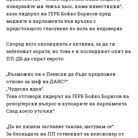
повярвайте ми тежък хаос, няма инвестиции“,
каза лидерът на ГЕРБ Бойко Борисов пред
медиите в парламента във връзка с
предстоящото гласуване по вота на недоверие.
Според него опозицията е активна, за да ги
забележат хората, но това е и последният опит на
ПП-ДБ да спрат еврото.
„Възможно ли е Пеевски да бъде предложен
отново за шеф на ДАНС?“
„Чудесна идея“.
Това отговори лидерът на ГЕРБ Бойко Борисов на
репортерски въпрос в кулоарите на парламента.
След което уточни“:
„Да не пишеш заглавие такова, шегувам се“.
За блокадата на ПП готвеният за пенсионер от