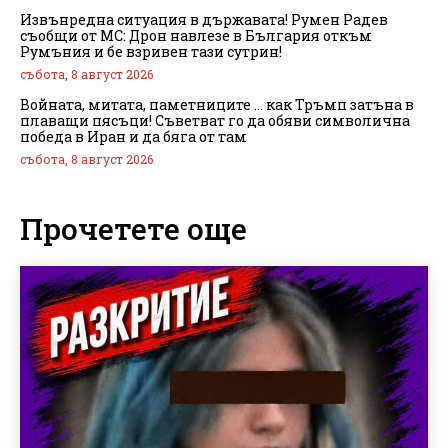
Извънредна ситуация в държавата! Румен Радев
съобщи от МС: Дрон навлезе в България откъм
Румъния и бе взривен тази сутрин!
събота, 8 август 2026
Войната, митата, паметниците … как Тръмп затъна в
плаващи пясъци! Съветват го да обяви символична
победа в Иран и да бяга от там
събота, 8 август 2026
Прочетете още