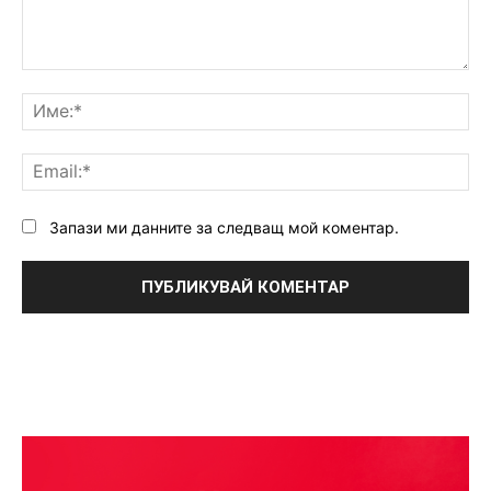
Коментар:
Им
Ema
Запази ми данните за следващ мой коментар.