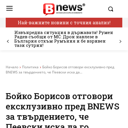
Най-важните новини с точния анализ!
Извънредна ситуация в държавата! Румен
Радев съобщи от МС: Дрон навлезе в
България откъм Румъния и бе взривен
тази сутрин!
Начало
Политика
Бойко Борисов отговори ексклузивно пред
BNEWS за твърдението, че Пеевски иска да...
Бойко Борисов отговори
ексклузивно пред BNEWS
за твърдението, че
Пеевски иска да го