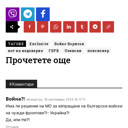
ТАГОВЕ
Exclusive
Бойко Борисов
вот на недоверие
ГЕРБ
Пеевски
пенсионер
Прочетете още
4 Коментари
Война?!
четвъртък, 18 септември 2025 At 17:11
Има ли решение на МО за изпращане на български войски
на чужди фронтове?!- Украйна?!
Да, или Не?!
Отговор