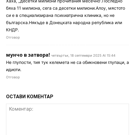
Хаха, „десетки милиони прочитания месечно“.Последно
бяха 11 милиона, сега са десетки милиони.Алоу, мястото
си е в специализирана психиатрична клиника, но не
българска.Някъде в Донецката народна република или
КНДР.
Отговор
мунчо в затвора!
четвъртък, 18 септември 2025 At 15:44
Не глупости, тия тук келемета не са обикновени глупаци, а
идиоти.
Отговор
ОСТАВИ КОМЕНТАР