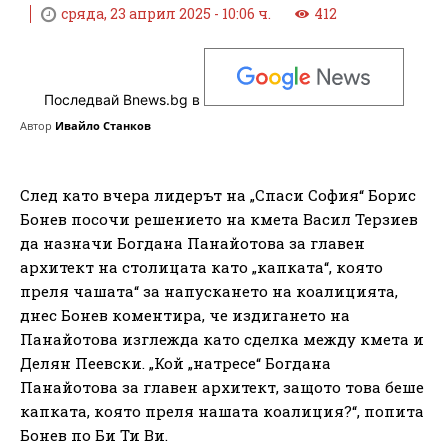
сряда, 23 април 2025 - 10:06 ч.
412
Последвай Bnews.bg в
Автор
Ивайло Станков
След като вчера лидерът на „Спаси София“ Борис
Бонев посочи решението на кмета Васил Терзиев
да назначи Богдана Панайотова за главен
архитект на столицата като „капката“, която
преля чашата“ за напускането на коалицията,
днес Бонев коментира, че издигането на
Панайотова изглежда като сделка между кмета и
Делян Пеевски. „Кой „натресе“ Богдана
Панайотова за главен архитект, защото това беше
капката, която преля нашата коалиция?“, попита
Бонев по Би Ти Ви.