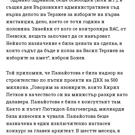
същия ден Върховният административен съд
върна делото на Терзиев за изборите на първа
инстанция, дело, което се точи година и
половина. Знаейки от кого се контролира ВАС, от
Пеевски, нещата започват да се навързват.
Нейното назначение е била цената на сделка, в
която съдът да бъде в полза на Васил Терзиев за
изборите за кмет“, изброи Бонев.
Той припомни, че Панайотова е била надзор на
строителство по пътни проекти на ДКК за 500
милиона. „Говорим за язовирите, които Кирил
Петков в качеството си на министър разкри като
далавера. Панайотова е била е консултант там.
Както и пътят Лютидол-Благоевград, милиарди
бяха изнесени в чували. Панайотова беше
назначена в един изключително нагласен
конкурс за главен архитект. В шестте месеца, в