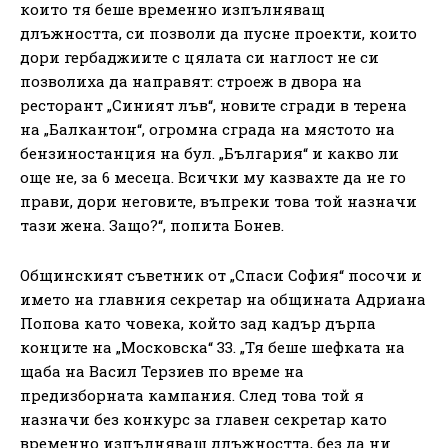
които тя беше временно изпълняващ
длъжността, си позволи да пусне проекти, които
дори гербаджиите с цялата си наглост не си
позволиха да направят: строеж в двора на
ресторант „Синият лъв“, новите сгради в терена
на „Балкантон“, огромна сграда на мястото на
бензиностанция на бул. „България“ и какво ли
още не, за 6 месеца. Всички му казвахте да не го
прави, дори неговите, въпреки това той назначи
тази жена. Защо?“, попита Бонев.
Общинският съветник от „Спаси София“ посочи и
името на главния секретар на общината Адриана
Попова като човека, който зад кадър дърпа
конците на „Московска“ 33. „Тя беше шефката на
щаба на Васил Терзиев по време на
предизборната кампания. След това той я
назначи без конкурс за главен секретар като
временно изпълняващ длъжността, без да ни