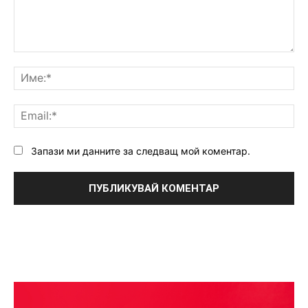
Коментар:
Им
Ema
Запази ми данните за следващ мой коментар.