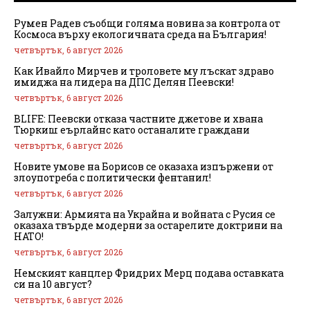
Румен Радев съобщи голяма новина за контрола от
Космоса върху екологичната среда на България!
четвъртък, 6 август 2026
Как Ивайло Мирчев и троловете му лъскат здраво
имиджа на лидера на ДПС Делян Пеевски!
четвъртък, 6 август 2026
BLIFE: Пеевски отказа частните джетове и хвана
Тюркиш еърлайнс като останалите граждани
четвъртък, 6 август 2026
Новите умове на Борисов се оказаха изпържени от
злоупотреба с политически фентанил!
четвъртък, 6 август 2026
Залужни: Армията на Украйна и войната с Русия се
оказаха твърде модерни за остарелите доктрини на
НАТО!
четвъртък, 6 август 2026
Немският канцлер Фридрих Мерц подава оставката
си на 10 август?
четвъртък, 6 август 2026