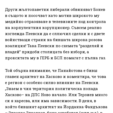
Други жълтопаветни либерали обвиняват Бонев
в същото и посочват като мотив широкото му
медийно отразяване в телевизиите под контрола
на корпулентния корупционер. Съвсем реално
изглежда Пеевски да е сллючил сделки и с двете
войнстващи страни на бившата широка розова
коалиция! Така Пеевски по схемата “разделяй и
владей” придоби столицата без избори, а
прокситата му в ГЕРБ и БСП помагат с пълна газ.
Той обърна внимание, че Панайотова е бивш
главен архитект на Хасково и коментира, че това
е регион с особено силно влияние на Пеевски.
„Знаем в чия територия политическа попада
Хасково– на ДПС Ново начало. Или Терзиев много
си я харесва, или има зависимости. В деня, в
който бившият архитект на Йорданка Фандъкова
– Здравко Здравков, беше освободен (юли м.г.), в