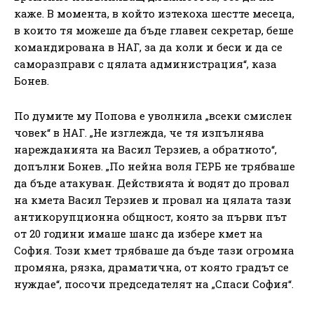
каже. В момента, в който изтекоха шестте месеца,
в които тя можеше да бъде главен секретар, беше
командирована в НАГ, за да коли и беси и да се
саморазправи с цялата администрация“, каза
Бонев.
По думите му Попова е уволнила „всеки смислен
човек“ в НАГ. „Не изглежда, че тя изпълнява
нарежданията на Васил Терзиев, а обратното“,
допълни Бонев. „По нейна воля ГЕРБ не трябваше
да бъде атакуван. Действията ѝ водят до провал
на кмета Васил Терзиев и провал на цялата тази
антикорупционна общност, която за първи път
от 20 години имаше шанс да избере кмет на
София. Този кмет трябваше да бъде тази огромна
промяна, рязка, драматична, от която градът се
нуждае“, посочи председателят на „Спаси София“.