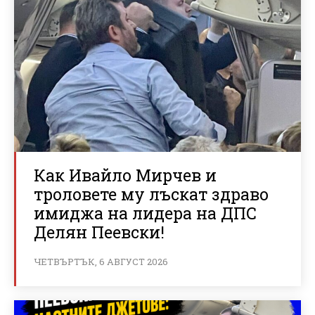
Как Ивайло Мирчев и
троловете му лъскат здраво
имиджа на лидера на ДПС
Делян Пеевски!
ЧЕТВЪРТЪК, 6 АВГУСТ 2026