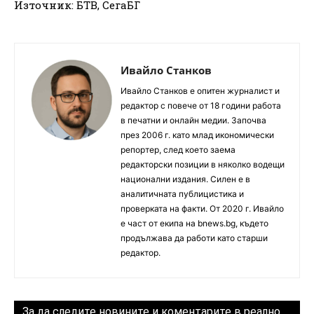
Източник: БТВ, СегаБГ
Ивайло Станков
Ивайло Станков е опитен журналист и
редактор с повече от 18 години работа
в печатни и онлайн медии. Започва
през 2006 г. като млад икономически
репортер, след което заема
редакторски позиции в няколко водещи
национални издания. Силен е в
аналитичната публицистика и
проверката на факти. От 2020 г. Ивайло
е част от екипа на bnews.bg, където
продължава да работи като старши
редактор.
За да следите новините и коментарите в реално