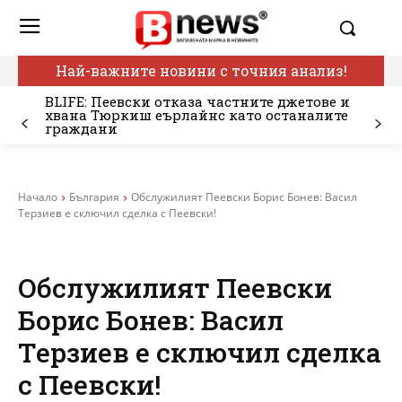
Най-важните новини с точния анализ!
BLIFE: Пеевски отказа частните джетове и
хвана Тюркиш еърлайнс като останалите
граждани
Начало
България
Обслужилият Пеевски Борис Бонев: Васил
Терзиев е сключил сделка с Пеевски!
Обслужилият Пеевски
Борис Бонев: Васил
Терзиев е сключил сделка
с Пеевски!