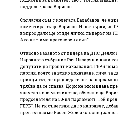
надделее, каза Борисов.
Съгласен съм с колегата Балабанов, че е в
коментира също Борисов. И потвърди, че ГЕ
въпрос дали ще отиде лично, лидерът на ГЕ
Ако не – има преговорен екип“.
Относно казаното от лидера на ДПС Делян П
Народното събрание Рая Назарян и дали тов
депутати да правят изказвания. ГЕРБ няма 
партия, която за всяко изказване, тича, за 
принципът, че председателят на парламент
трябва да се спазва. Дори не ми минава пре
значело ново мнозинство, обясни още Борис
председателя на 50-ия парламент. Той пред
ГЕРБ“. Не ги съветвам да го направят, до
преглътнахме Росен Желязков, специално за