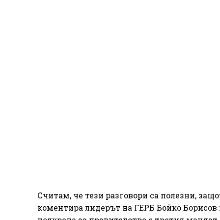
Считам, че тези разговори са полезни, защо
коментира лидерът на ГЕРБ Бойко Борисов п
подкрепа за правителство с третия мандат