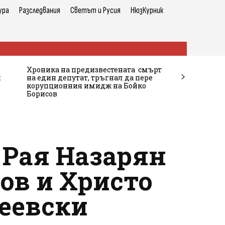
ура
Разследвания
Светът и Русия
НюзКурник
Хроника на предизвестената смърт
и
на един депутат, тръгнал да пере
корупционния имидж на Бойко
Борисов
 Рая Назарян
ков и Христо
еевски