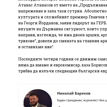
Атанас Атанасов от името на „Продължава
напрежение в зала тази сутрин. Абсолютно
културата и служебният премиер Главчев т
на Георги Йорданов, заяви лидерът на ГЕРБ
внуците на Държавна сигурност, които упра
направи, изглежда, че има двоен аршин, ар
трикове“, довели до смяната на главния ар
я оставихме ние“.
Последните четири години се движим само 
няма да имаме и еврокомисар, каза Борисо
трябва да излъчи следващия български ев
Николай Бареков
Буден гражданин, журналист без це