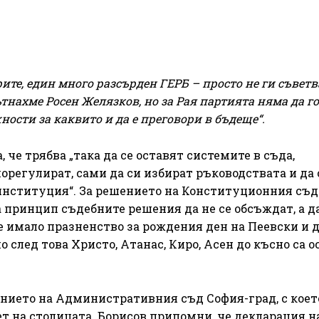
ите, един много разсърден ГЕРБ – просто не ги съветв
тнахме Росен Желязков, но за Рая партията няма да го
сти за каквито и да е преговори в бъдеще“.
 че трябва „така да се оставят системите в съда,
морегулират, сами да си избират ръководствата и да 
 институция“. За решението на Конституционния съд
 принцип съдебните решения да не се обсъждат, а да
е имало празненство за рождения ден на Пеевски и д
но след това Христо, Атанас, Киро, Асен до късно са 
нието на Административния съд София-град, с коет
т на столицата. Борисов припомни, че декларация н