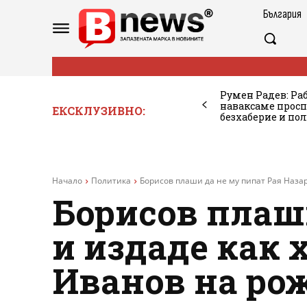
България
Румен Радев: Ра
наваксаме просп
ЕКСКЛУЗИВНО:
безхаберие и по
Начало
Политика
Борисов плаши да не му пипат Рая Назаря
Борисов плаш
и издаде как 
Иванов на ро