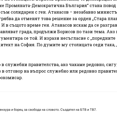
ме Промяната-Демократична България“ стана повод 
 съм солидарен с ген. Атанасов – незабавно минист
рябва да отменят това решение за орден „Стара пла
. И в същото време ген. Атанасов искам да се разгра
вляват града, продължи Борисов по тази тема. Ако 
гументира се той. И изрази несъгласие с „поредните
хитект на София. По думите му столицата седи така, 
в служебни правителства, ако чакаме редовно, сиг
в в отговор на въпрос служебно или редовно правите
рокомисар.
нзура и борец за свобода на словото. Създател на БТВ и ТВ7.