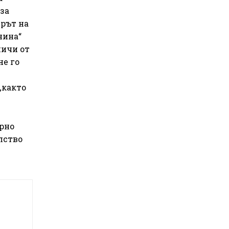
за
ърът на
нина“
ничи от
не го
„както
урно
лство