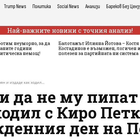
Trump News
Политика
Social News
Анализи
Бареков Без Ценз
Най-важните новини с точния анализ!
ботим неуморно, за да
Балотажът Илияна Йотова – Костя
аните години
Костадинов е възможен, логичен 
литическа немощ!
полезен за партийната ни система
н и издаде как ходил...
и да не му пипат
ходил с Киро Пет
жденния ден на П