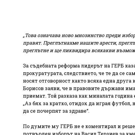
„Това означава ново мнозинство преди избор
правят. Преглътнахме нашите арести, преглъ
преглътне и ще ликвидира всякакви възможно
За съдебната реформа лидерът на ГЕРБ каза,
прокуратурата, следствието, че те да се са
носят отговорност както всяка една друга
Борисов заяви, че в правовите държави има
приемат. Той разказа как миналата година 
„Аз бях за кратко, отидох да играя футбол, 
да се почерпят за здраве“.
По думите му ГЕРБ не е коментирал и реше
потвърден изборът на Васил Терзиев за кме