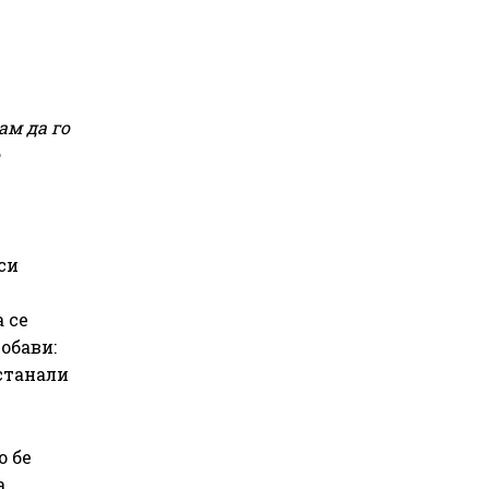
ам да го
си
 се
обави:
останали
о бе
а