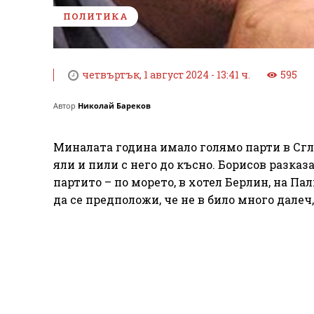
ПОЛИТИКА
четвъртък, 1 август 2024 - 13:41 ч.
595
Автор
Николай Бареков
Миналата година имало голямо парти в Сгло
яли и пили с него до късно. Борисов разказа
партито – по морето, в хотел Берлин, на П
да се предположи, че не в било много далеч