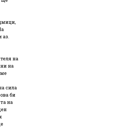
едмици,
На
 аз.
ателя на
ани на
сме
на сила
това би
та на
ден
ж
ще