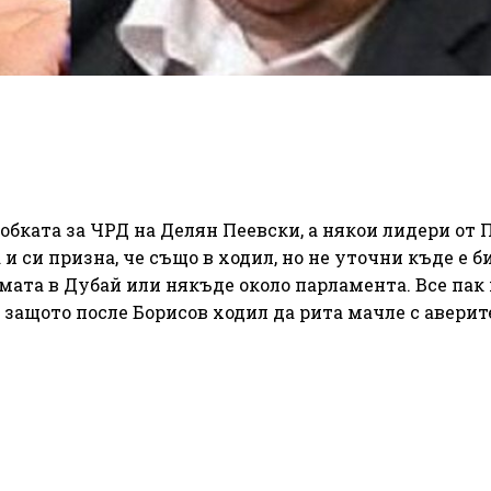
бката за ЧРД на Делян Пеевски, а някои лидери от 
 и си призна, че също в ходил, но не уточни къде е б
алмата в Дубай или някъде около парламента. Все пак
, защото после Борисов ходил да рита мачле с аверите