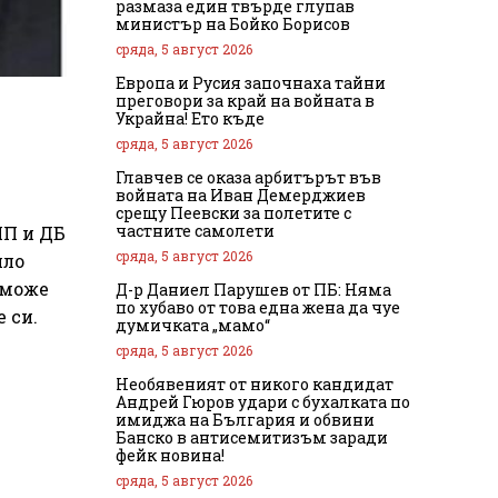
размаза един твърде глупав
министър на Бойко Борисов
сряда, 5 август 2026
Европа и Русия започнаха тайни
преговори за край на войната в
Украйна! Ето къде
сряда, 5 август 2026
Главчев се оказа арбитърът във
войната на Иван Демерджиев
срещу Пеевски за полетите с
частните самолети
ПП и ДБ
сряда, 5 август 2026
ило
 може
Д-р Даниел Парушев от ПБ: Няма
по хубаво от това една жена да чуе
 си.
думичката „мамо“
сряда, 5 август 2026
Необявеният от никого кандидат
Андрей Гюров удари с бухалката по
имиджа на България и обвини
Банско в антисемитизъм заради
фейк новина!
сряда, 5 август 2026