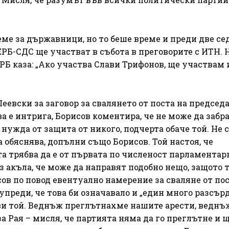
реме за държавници, но то беше време и преди две с
РБ-СДС ще участват в събота в преговорите с ИТН. 
РБ каза: „Ако участва Слави Трифонов, ще участвам и
еевски за заговор за свалянето от поста на председ
а е интрига, Борисов коментира, че не може да забр
нужда от защита от никого, подчерта обаче той. Не 
да обяснява, допълни също Борисов. Той настоя, че
а трябва да е от първата по численост парламентар
з акъла, че може да направят подобно нещо, защото 
ов по повод евентуално намерение за сваляне от пос
упреди, че това би означавало и „един много разсър
бави той. Веднъж преглътнахме нашите арести, веднъ
 Рая – мисля, че партията няма да го преглътне и 