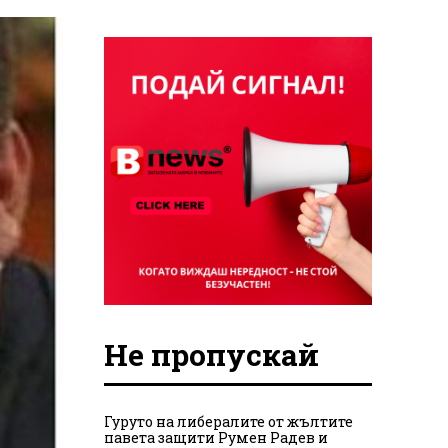
Не пропускай
Гуруто на либералите от жълтите
павета защити Румен Радев и