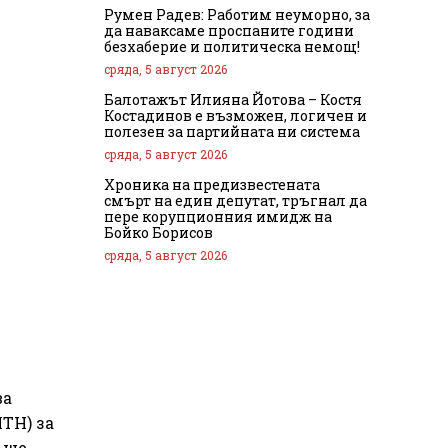
Румен Радев: Работим неуморно, за
да наваксаме проспаните години
безхаберие и политическа немощ!
сряда, 5 август 2026
Балотажът Илияна Йотова – Костя
Костадинов е възможен, логичен и
полезен за партийната ни система
сряда, 5 август 2026
Хроника на предизвестената
смърт на един депутат, тръгнал да
пере корупционния имидж на
Бойко Борисов
сряда, 5 август 2026
ва
ИТН) за
 ще