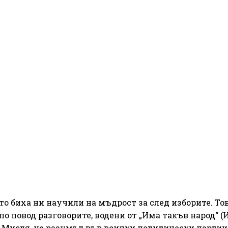
то биха ни научили на мъдрост за след изборите. То
о повод разговорите, водени от „Има такъв народ“ (
. Мисля, че разумът във всички политически партии