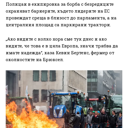
Полицаи в екипировка за борба с безредиците
охраняват бариерите, където лидерите на ЕС
провеждат среща в близост до парламента, а на
централния площад са паркирани трактори.
„Ако видите с колко хора сме тук днес и ако
видите, че това е в цяла Европа, значи трябва да
имате надежда“, каза Кевин Бертенс, фермер от
околностите на Брюксел.