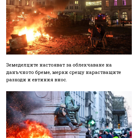
Земеделците настояват за облекчаване на
данъчното бреме, мерки срещу нарастващите
разходи и евтиния внос.