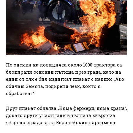
По оценки на полицията около 1000 трактора са
блокирали основни пътища през града, като на
един от тях е бил издигнат плакат с надпис „Ако
обичаш Земята, подкрепи тези, които я
обработват“.
Друг плакат обявява „Няма фермери, няма храна“,
докато други участници в тълпата хвърляха
яйца по сградата на Европейския парламент.