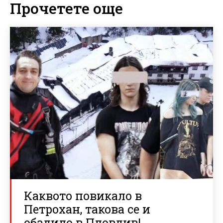
Прочетете още
Каквото повикало в
Петрохан, такова се и
обадило в Пловдив!