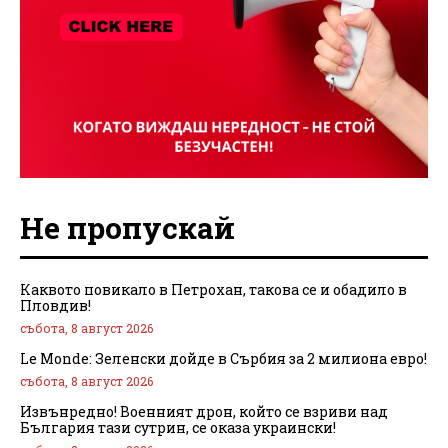
Не пропускай
Каквото повикало в Петрохан, такова се и обадило в
Пловдив!
събота, 8 август 2026
Le Monde: Зеленски дойде в Сърбия за 2 милиона евро!
събота, 8 август 2026
Извънредно! Военният дрон, който се взриви над
България тази сутрин, се оказа украински!