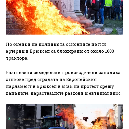
По оценки на полицията основните пътни
артерии в Брюксел са блокирани от около 1000
трактора.
Разгневени земеделски производители запалиха
огньове пред сградата на Европейския
парламент в Брюксел в знак на протест срещу
данъците, нарастващите разходи и евтиния внос.