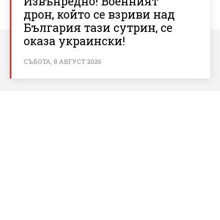
Извънредно! Военният
дрон, който се взриви над
България тази сутрин, се
оказа украински!
СЪБОТА, 8 АВГУСТ 2026
За bnews.bg
За нас
Реклама
Условия за ползване
Политика за бисквитки
Контакти