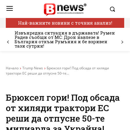
Най-важните новини с точния анализ!
Извънредна ситуация в държавата! Румен
Радев съобщи от МС: Дрон навлезе в
България откъм Румъния и бе взривен
тази сутрин!
Начало
Trump News
Брюксел гори! Под обсада от хиляди
трактори ЕС реши да отпусне 50-те...
Брюксел гори! Под обсада
от хиляди трактори ЕС
реши да отпусне 50-те
милиарда за Украйна!