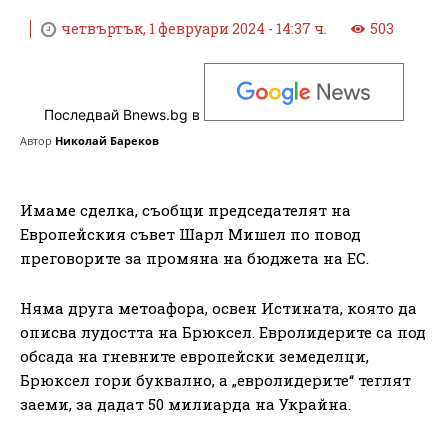
четвъртък, 1 февруари 2024 - 14:37 ч.
503
Последвай Bnews.bg в
Автор
Николай Бареков
Имаме сделка, съобщи председателят на
Европейския съвет Шарл Мишел по повод
преговорите за промяна на бюджета на ЕС.
Няма друга метоафора, освен Истината, която да
описва лудостта на Брюксел. Евролидерите са под
обсада на гневните европейски земеделци,
Брюксел гори буквално, а „евролидерите“ теглят
заеми, за дадат 50 милиарда на Украйна.