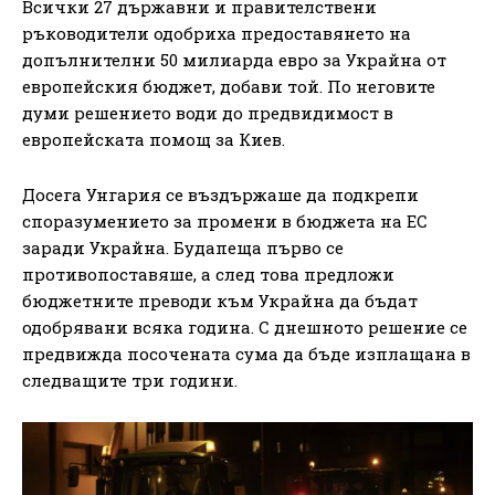
Всички 27 държавни и правителствени
ръководители одобриха предоставянето на
допълнителни 50 милиарда евро за Украйна от
европейския бюджет, добави той. По неговите
думи решението води до предвидимост в
европейската помощ за Киев.
Досега Унгария се въздържаше да подкрепи
споразумението за промени в бюджета на ЕС
заради Украйна. Будапеща първо се
противопоставяше, а след това предложи
бюджетните преводи към Украйна да бъдат
одобрявани всяка година. С днешното решение се
предвижда посочената сума да бъде изплащана в
следващите три години.