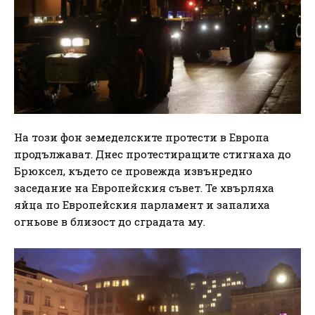
На този фон земеделските протести в Европа
продължават. Днес протестиращите стигнаха до
Брюксел, където се провежда извънредно
заседание на Европейския съвет. Те хвърляха
яйца по Европейския парламент и запалиха
огньове в близост до сградата му.