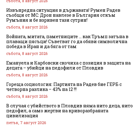
събота, 8 август 2026
Извънредна ситуация в държавата! Румен Радев
съобщи от МС: Дрон навлезе в България откъм
Румъния и бе взривен тази сутрин!
събота, 8 август 2026
Войната, митата, паметниците … как Тръмп затъна в
плаващи пясъци! Съветват го да обяви символична
победа в Иран и да бяга от там
събота, 8 август 2026
Емануела и Карбовски скочиха с позиция в защита на
децата – убийци на педофили от Пловдив
събота, 8 август 2026
Гореща социология: Партията на Радев бие ГЕРБ с
четворна разлика – 43% на 12 !!!
събота, 8 август 2026
В случая с убийството в Пловдив няма нито деца, нито
педофил, а само жертви на криворазбраната
цивилизация
петък, 7 август 2026