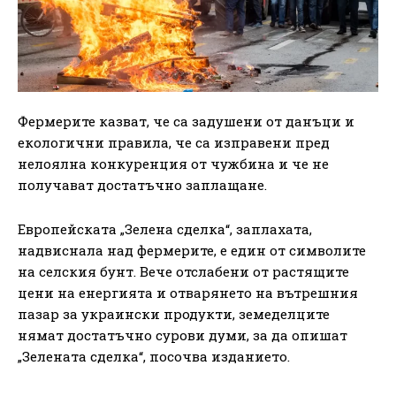
Фермерите казват, че са задушени от данъци и
екологични правила, че са изправени пред
нелоялна конкуренция от чужбина и че не
получават достатъчно заплащане.
Европейската „Зелена сделка“, заплахата,
надвиснала над фермерите, е един от символите
на селския бунт. Вече отслабени от растящите
цени на енергията и отварянето на вътрешния
пазар за украински продукти, земеделците
нямат достатъчно сурови думи, за да опишат
„Зелената сделка“, посочва изданието.