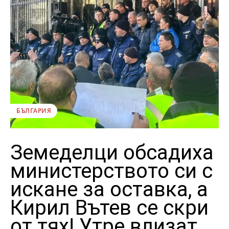
БЪЛГАРИЯ
Земеделци обсадиха
министерството си с
искане за оставка, а
Кирил Вътев се скри
от тях! Утре влизат