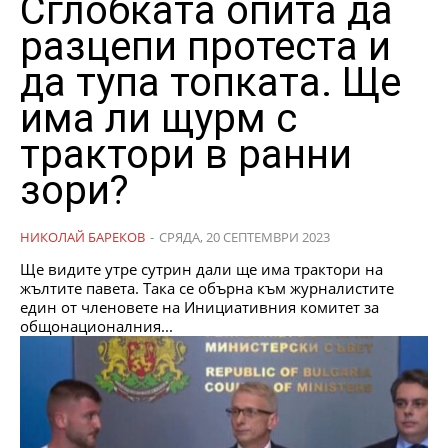
Сглобката опита да
разцепи протеста и
да тупа топката. Ще
има ли щурм с
трактори в ранни
зори?
НИКОЛАЙ БАРЕКОВ
-
СРЯДА, 20 СЕПТЕМВРИ 2023
Ще видите утре сутрин дали ще има трактори на
жълтите павета. Така се обърна към журналистите
един от членовете на Инициативния комитет за
общонационалния...