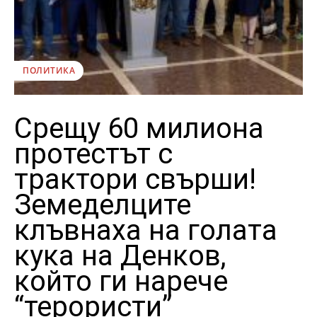
ПОЛИТИКА
Срещу 60 милиона
протестът с
трактори свърши!
Земеделците
клъвнаха на голата
кука на Денков,
който ги нарече
“терористи”