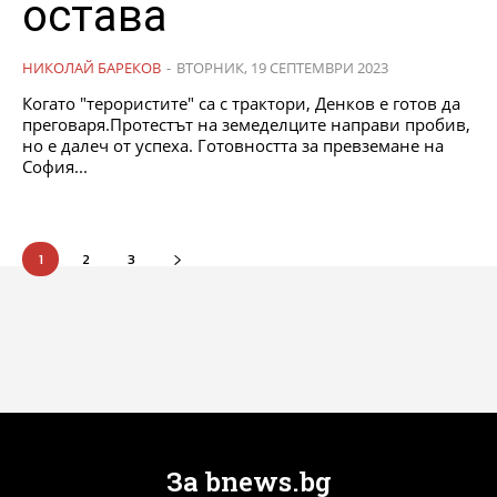
остава
НИКОЛАЙ БАРЕКОВ
-
ВТОРНИК, 19 СЕПТЕМВРИ 2023
Когато "терористите" са с трактори, Денков е готов да
преговаря.Протестът на земеделците направи пробив,
но е далеч от успеха. Готовността за превземане на
София...
1
2
3
За bnews.bg