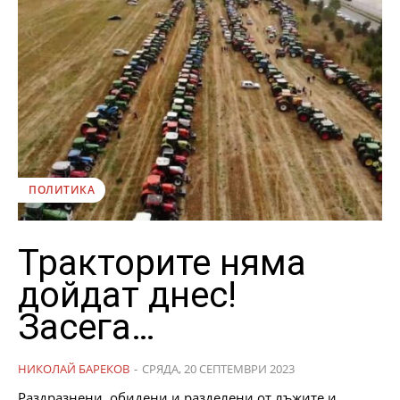
ПОЛИТИКА
Тракторите няма
дойдат днес!
Засега…
НИКОЛАЙ БАРЕКОВ
-
СРЯДА, 20 СЕПТЕМВРИ 2023
Раздразнени, обидени и разделени от лъжите и