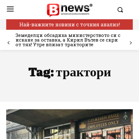
Най-важните новини с точния анализ!
Земеделци обсадиха министерството си с
искане за оставка, а Кирил Вътев се скри
от тях! Утре влизат тракторите
Tag:
трактори