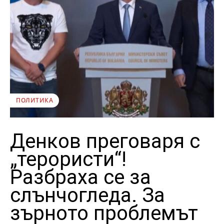
ПОЛИТИКА
Денков преговаря с
„терористи“!
Разбраха се за
слънчогледа. За
зърното проблемът