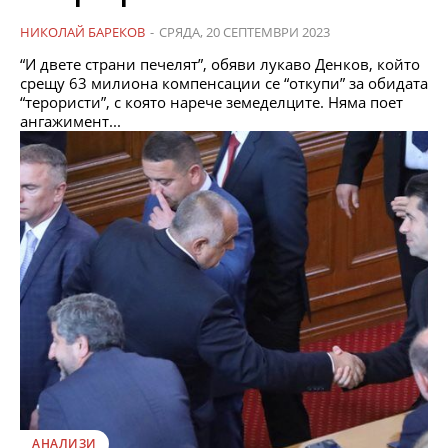
НИКОЛАЙ БАРЕКОВ
-
СРЯДА, 20 СЕПТЕМВРИ 2023
“И двете страни печелят”, обяви лукаво Денков, който
срещу 63 милиона компенсации се “откупи” за обидата
“терористи”, с която нарече земеделците. Няма поет
ангажимент...
АНАЛИЗИ