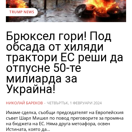
TRUMP NEWS
Брюксел гори! Под
обсада от хиляди
трактори ЕС реши да
отпусне 50-те
милиарда за
Украйна!
НИКОЛАЙ БАРЕКОВ
-
ЧЕТВЪРТЪК, 1 ФЕВРУАРИ 2024
Имаме сделка, съобщи председателят на Европейския
съвет Шарл Мишел по повод преговорите за промяна
на бюджета на ЕС. Няма друга метоафора, освен
Истината, която да...