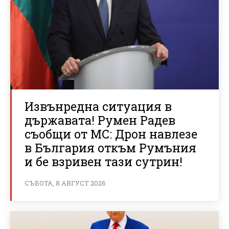
Извънредна ситуация в
държавата! Румен Радев
съобщи от МС: Дрон навлезе
в България откъм Румъния
и бе взривен тази сутрин!
СЪБОТА, 8 АВГУСТ 2026