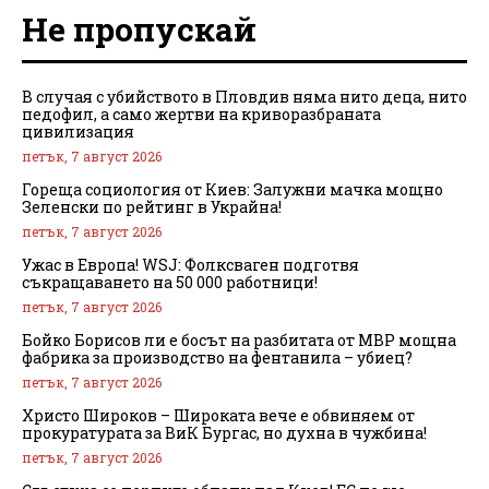
Не пропускай
В случая с убийството в Пловдив няма нито деца, нито
педофил, а само жертви на криворазбраната
цивилизация
петък, 7 август 2026
Гореща социология от Киев: Залужни мачка мощно
Зеленски по рейтинг в Украйна!
петък, 7 август 2026
Ужас в Европа! WSJ: Фолксваген подготвя
съкращаването на 50 000 работници!
петък, 7 август 2026
Бойко Борисов ли е босът на разбитата от МВР мощна
фабрика за производство на фентанила – убиец?
петък, 7 август 2026
Христо Широков – Широката вече е обвиняем от
прокуратурата за ВиК Бургас, но духна в чужбина!
петък, 7 август 2026