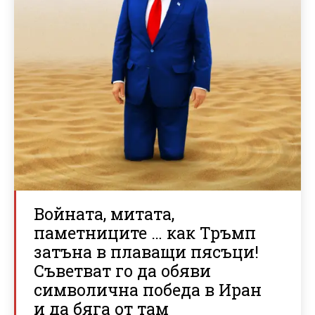
Войната, митата,
паметниците … как Тръмп
затъна в плаващи пясъци!
Съветват го да обяви
символична победа в Иран
и да бяга от там