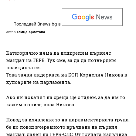
Последвай Bnews.bg в
Автор
Елица Христова
Категорично няма да подкрепим първият
мандат на ГЕРБ. Тук сме, за да да потвърдим
позицията си.
Това заяви лидерката на БСП Корнелия Нинова в
кулоарите на парламента.
Ако ни поканят на среща ще отидем, за да им го
кажем в очите, каза Нинова.
Повод за изявлението на парламентарната група,
бе по повод вчерашното връчване на първия
мандат, даден на ГЕРБ-СДС. От групата излъчиха