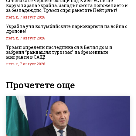
Сгъстиха се черните облаци над Киев! ЕС не ще
корумпирана Украйна, Западът смята положението и
за безнадеждно, Тръмп спря ракетите Пейтриът!
петък, 7 август 2026
Украйна учи колумбийските наркокартели на война с
дронове!
петък, 7 август 2026
Тръмп определи наследника си в Белия дом и
забрани “раждащия туризъм” на бременните
мигранти в САЩ!
петък, 7 август 2026
Прочетете още