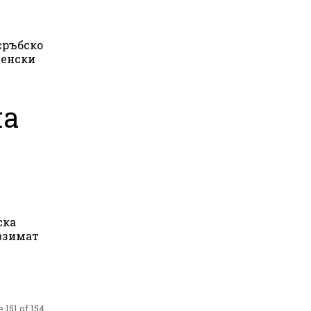
сръбско
ленски
на
ска
 взимат
 151 of 154