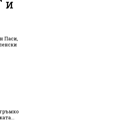
Т и
н Паси,
ленски
 гръмко
ата...