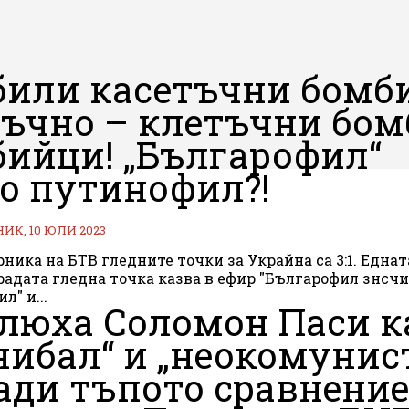
били касетъчни бомби
ъчно – клетъчни бом
бийци! „Българофил“
о путинофил?!
К, 10 ЮЛИ 2023
ника на БТВ гледните точки за Украйна са 3:1. Еднат
брадата гледна точка казва в ефир "Българофил знсч
л" и...
люха Соломон Паси к
нибал“ и „неокомунис
ади тъпото сравнение