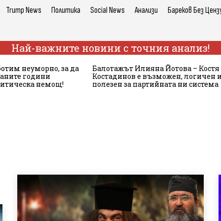
Trump News
Политика
Social News
Анализи
Бареков Без Ценз
Най-важните новини с точния анализ!
ботим неуморно, за да
Балотажът Илияна Йотова – Костя
аните години
Костадинов е възможен, логичен 
литическа немощ!
полезен за партийната ни система