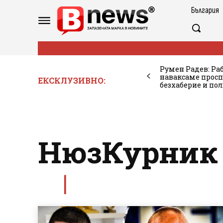
България
Румен Радев: Ра
наваксаме просп
ЕКСКЛУЗИВНО:
безхаберие и по
НюзКурник