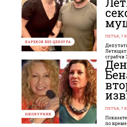
Лет
сек
муш
ПЕТЪК, 7 
БАРЕКОВ БЕЗ ЦЕНЗУРА
Депутатк
Летящата
сграбчи 
Ден
Бен
вто
изв
ПЕТЪК, 7 
НЮЗКУРНИК
Показате
по време