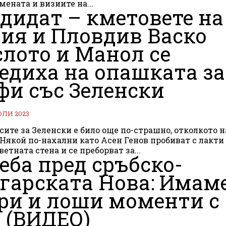
мената и визиите на...
дидат – кметовете на
ия и Пловдив Васко
лото и Манол се
едиха на опашката за
фи със Зеленски
ЮЛИ 2023
сите за Зеленски е било още по-страшно, отколкото н
етната стена и се преборват за...
еба пред сръбско-
гарската Нова: Имам
ри и лоши моменти с
! (ВИДЕО)