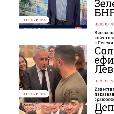
Зел
БН
НЮЗКУРНИК
НЕДЕЛЯ, 9
Високопа
който ср
с Левски
Сол
ефи
Лев
НЕДЕЛЯ, 9
Известни
изказван
НЮЗКУРНИК
сравнени
Деп