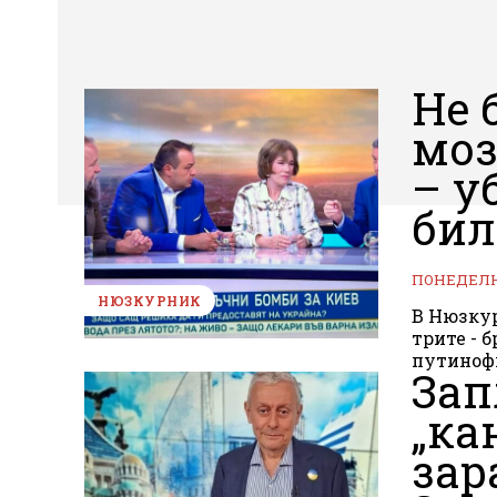
Не 
моз
– у
бил
ПОНЕДЕЛНИ
НЮЗКУРНИК
В Нюзкур
трите - 
путинофи
Зап
„ка
зар