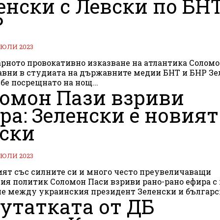
енски с Левски по БН
Р
 ЮЛИ 2023
рното провокативно изказване на атлантика Соломо
авни в студиата на държавните медии БНТ и БНР Зе
 бе посрещнато на нощ...
омон Пази взриви
ра: Зеленски е новият
ски
 ЮЛИ 2023
ят със силните си и много често преувеличаващи
ия политик Соломон Паси взриви рано-рано ефира с
е между украинския президент Зеленски и българск
утатката от ДБ