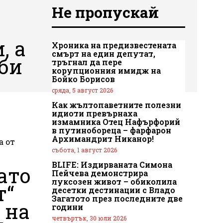
Не пропускай
, а
Хроника на предизвестената
смърт на един депутат,
би
тръгнал да пере
корупционния имидж на
Бойко Борисов
сряда, 5 август 2026
Как жълтопаветните полезни
идиоти превърнаха
измамника Отец Нафърфорий
в путинобореца – фарфарон
Архимандрит Никанор!
а от
събота, 1 август 2026
и
BLIFE: Издирваната Симона
ато
Пейчева демонстрира
луксозен живот – обиколила
т“
десетки дестинации с Владо
Загатото през последните две
 на
години
четвъртък, 30 юли 2026