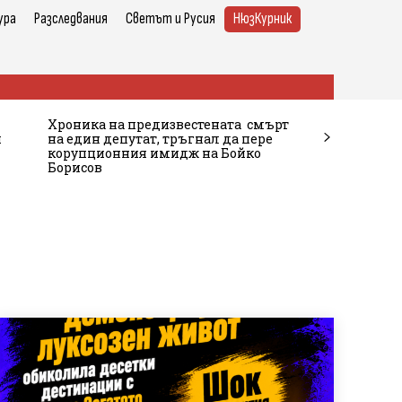
ура
Разследвания
Светът и Русия
НюзКурник
Хроника на предизвестената смърт
и
на един депутат, тръгнал да пере
корупционния имидж на Бойко
Борисов