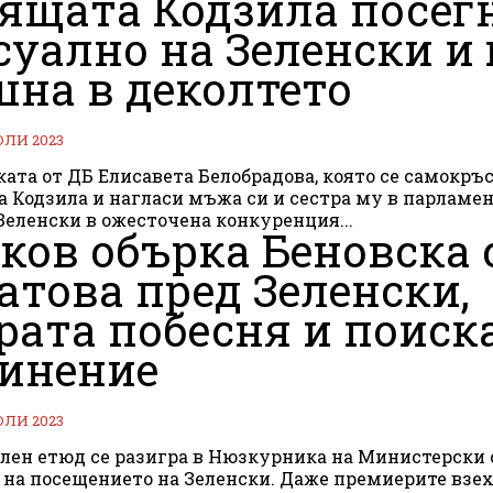
ящата Кодзила посег
суално на Зеленски и 
на в деколтето
ЮЛИ 2023
ата от ДБ Елисавета Белобрадова, която се самокръ
 Кодзила и нагласи мъжа си и сестра му в парламен
Зеленски в ожесточена конкуренция...
ков обърка Беновска 
атова пред Зеленски,
рата побесня и поиск
инение
ЮЛИ 2023
лен етюд се разигра в Нюзкурника на Министерски
 на посещението на Зеленски. Даже премиерите взех