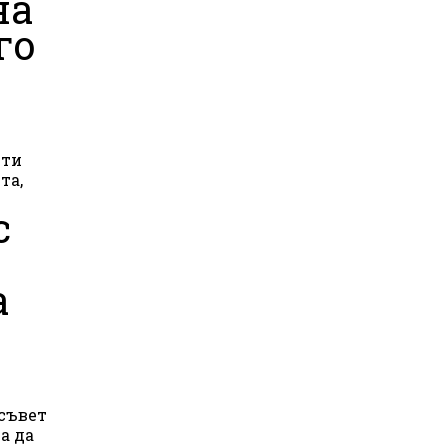
на
го
сти
та,
с
а
 съвет
а да