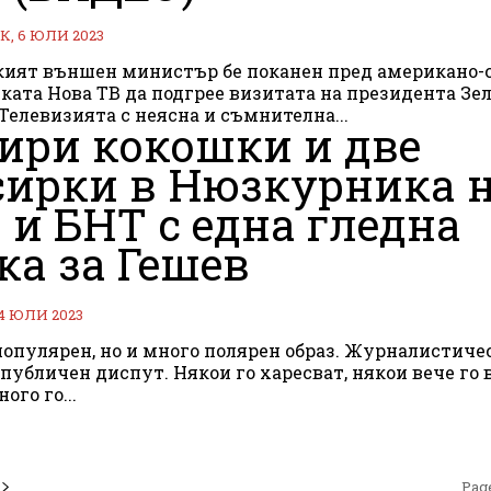
, 6 ЮЛИ 2023
кият външен министър бе поканен пред американо-
ската Нова ТВ да подгрее визитата на президента Зе
 Телевизията с неясна и съмнителна...
ири кокошки и две
ирки в Нюзкурника 
 и БНТ с една гледна
ка за Гешев
4 ЮЛИ 2023
популярен, но и много полярен образ. Журналистиче
 публичен диспут. Някои го харесват, някои вече го
ного го...
Page