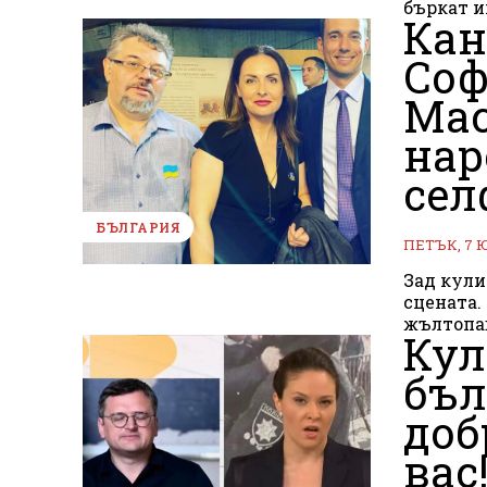
бъркат и
Кан
Соф
Мас
нар
сел
БЪЛГАРИЯ
ПЕТЪК, 7 
Зад кули
сцената. Някой по-нахални като Асен Генов пробиват с лакти
жълтопав
Кул
бъл
доб
вас