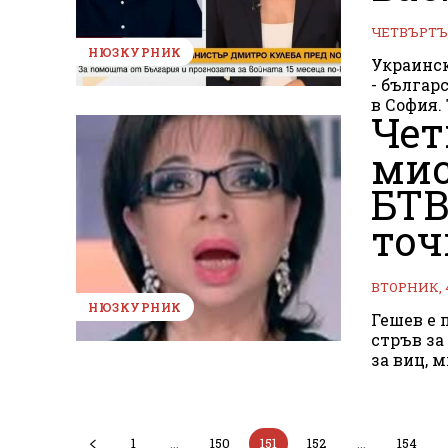
ЧЕТВЪРТЪК
НЮЗКУРНИК
Украинс
- българ
в София.
Чет
мис
БТВ
точ
ВТОРНИК, 
НЮЗКУРНИК
Гешев е 
стръв за
за виц, м
1
...
150
151
152
...
154