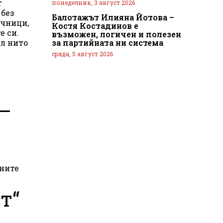
т
понеделник, 3 август 2026
 без
Балотажът Илияна Йотова –
очници,
Костя Костадинов е
е си.
възможен, логичен и полезен
за партийната ни система
ил нито
сряда, 5 август 2026
 –
рните
т“