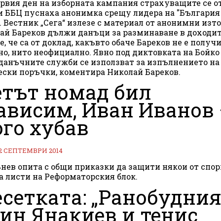
рвия ден на изборната кампания страхуващите се о
и ББЦ пуснаха анонимка срещу лидера на "България
. Вестник „Сега“ излезе с материал от анонимни изт
ай Бареков дължи данъци за разминаване в доходит
е, че са от доклад, какъвто обаче Бареков не е получ
о, нито неофициално. Явно под диктовката на Бойко
данъчните служби се използват за изпълнението на
ски поръчки, коментира Николай Бареков.
тът номад бил
ависим, Иван Иванов
го хубав
2 СЕПТЕМВРИ 2014
нев опита с общи приказки да защити някои от спо
а листи на Реформаторския блок.
есетката: „Ранобудния
ин Янакиев и тенис