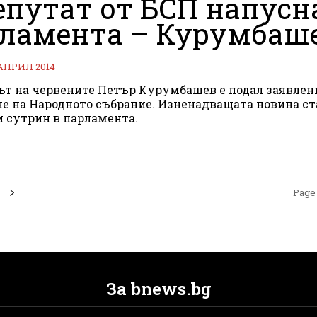
епутат от БСП напусн
ламента – Курумбаше
 АПРИЛ 2014
т на червените Петър Курумбашев е подал заявлен
е на Народното събрание. Изненадващата новина ст
и сутрин в парламента.
Page 
За bnews.bg