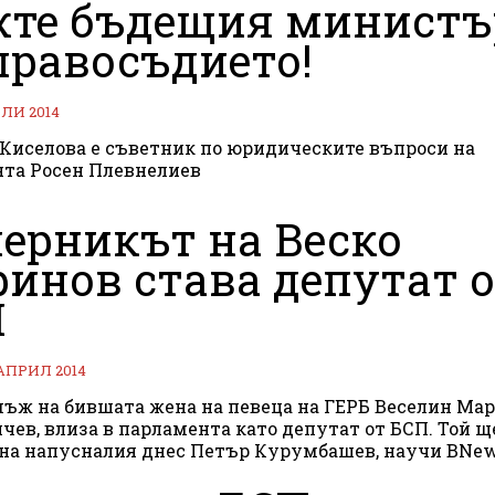
те бъдещия министъ
правосъдието!
ЮЛИ 2014
Киселова е съветник по юридическите въпроси на
та Росен Плевнелиев
ерникът на Веско
инов става депутат 
П
 АПРИЛ 2014
ъж на бившата жена на певеца на ГЕРБ Веселин Мар
чев, влиза в парламента като депутат от БСП. Той щ
на напусналия днес Петър Курумбашев, научи BNew