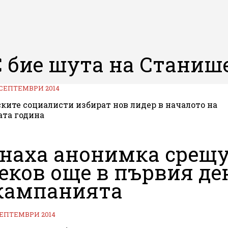
 бие шута на Станиш
 СЕПТЕМВРИ 2014
ките социалисти избират нов лидер в началото на
ата година
наха анонимка срещ
еков още в първия де
кампанията
СЕПТЕМВРИ 2014