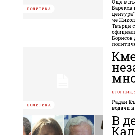
Още в пъ
Бареков 
ПОЛИТИКА
цензура"
че Никол
Твърди с
официалн
Борисов 
политиче
Кме
нез
мно
ВТОРНИК, 
Радан Къ
ПОЛИТИКА
водачи н
В д
Кал