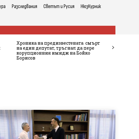
ура
Разследвания
Светът и Русия
НюзКурник
Хроника на предизвестената смърт
и
на един депутат, тръгнал да пере
корупционния имидж на Бойко
Борисов