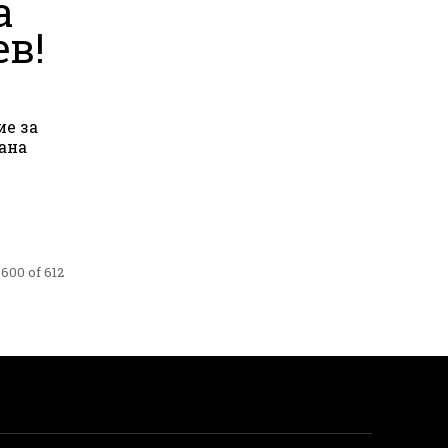
а
в!
ие за
ана
600 of 612