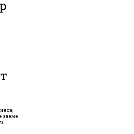
р
от
инов,
е заеме
s.