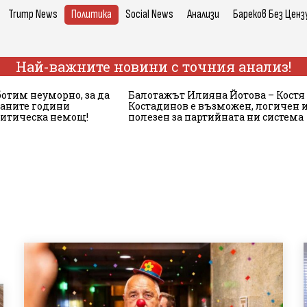
Trump News
Политика
Social News
Анализи
Бареков Без Ценз
Най-важните новини с точния анализ!
ботим неуморно, за да
Балотажът Илияна Йотова – Костя
аните години
Костадинов е възможен, логичен 
литическа немощ!
полезен за партийната ни система