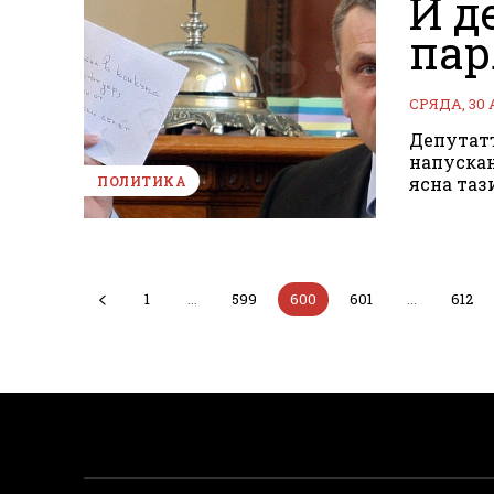
И д
пар
СРЯДА, 30
Депутатъ
напускан
ясна таз
ПОЛИТИКА
1
...
599
600
601
...
612