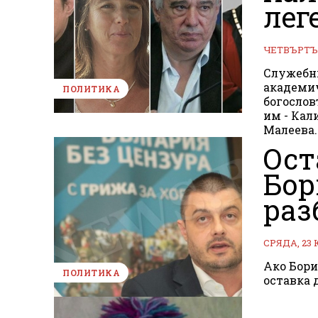
лег
ЧЕТВЪРТЪК
Служебни
академич
ПОЛИТИКА
богослов
им - Кал
Малеева.
Ост
Бор
раз
СРЯДА, 23 
Ако Бори
ПОЛИТИКА
оставка 