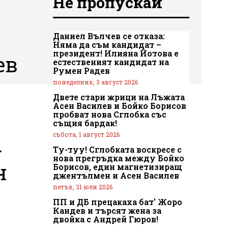
Не пропускай
Даниел Вълчев се отказа:
Няма да съм кандидат –
президент! Илияна Йотова е
ев
естественият кандидат на
Румен Радев
понеделник, 3 август 2026
Двете стари жрици на Лъжата
Асен Василев и Бойко Борисов
пробват нова Сглобка със
същия бардак!
събота, 1 август 2026
у
Ту-туу! Сглобката воскресе с
нова прегръдка между Бойко
н
Борисов, един магнетизиращ
джентълмен и Асен Василев
петък, 31 юли 2026
ПП и ДБ прецакаха бат’ Жоро
Кандев и търсят жена за
двойка с Андрей Гюров!