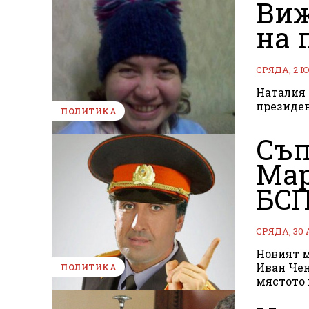
Виж
на 
СРЯДА, 2 
Наталия 
президен
ПОЛИТИКА
Съп
Мар
БС
СРЯДА, 30
Новият м
Иван Чен
ПОЛИТИКА
мястото 