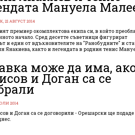
ендата Мануела Мале
, 21 АВГУСТ 2014
ят премиер окомплектова екипа си, в който преобл
ното начало. Сред десетте съветници фигурират
ът и един от вдъхновителите на "Ранобудните" и ст
ин Янакиева, както и легендата в родния тенис Ману
авка може да има, ак
исов и Доган са се
брали
ЮЛИ 2014
сов и Доган са се договорили - Орешарски ще подаде
днес.