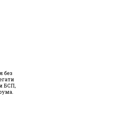
я без
легати
и БСП,
рума.