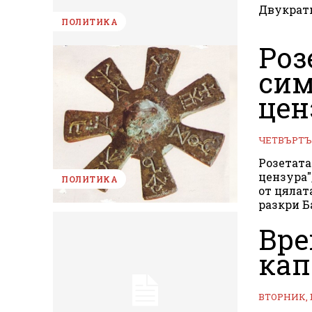
Двукратн
ПОЛИТИКА
Роз
сим
цен
ЧЕТВЪРТЪК
Розетата
цензура"
ПОЛИТИКА
от цялат
разкри Б
Вре
кап
ВТОРНИК, 