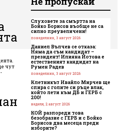
Не пропускай
Слуховете за смъртта на
а
Бойко Борисов въобще не са
силно преувеличени!
нта
понеделник, 3 август 2026
Даниел Вълчев се отказа:
Няма да съм кандидат –
президент! Илияна Йотова е
ента.
естественият кандидат на
де чут
Румен Радев
-
понеделник, 3 август 2026
Клетникът Ивайло Мирчев ще
спира с голите си ръце влак,
който лети към ДБ и ГЕРБ с
ман
200!
неделя, 2 август 2026
КОЙ разпореди това
безобразие с ГЕРБ и с Бойко
Борисов два месеца преди
изборите?