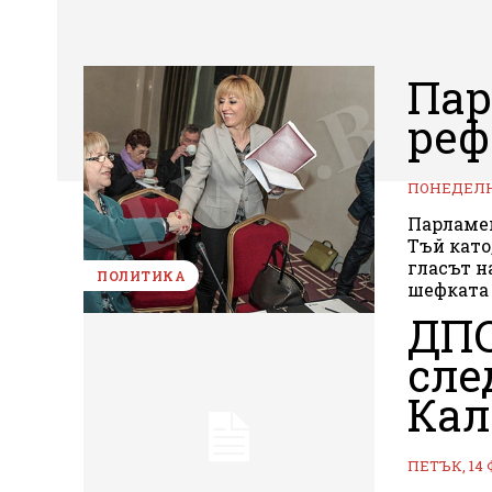
Пар
реф
ПОНЕДЕЛНИ
Парламен
Тъй като
гласът н
ПОЛИТИКА
шефката 
ДПС
сле
Ка
ПЕТЪК, 14