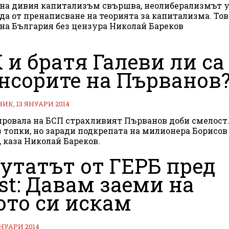
на дивия капитализъм свършва, неолиберализмът 
а от пренаписване на теорията за капитализма. Тов
на България без цензура Николай Бареков
 и братя Галеви ли са
нсорите на Първанов
К, 13 ЯНУАРИ 2014
провала на БСП страхливият Първанов доби смелост.
з топки, но заради подкрепата на милионера Борисов
, каза Николай Бареков.
утатът от ГЕРБ пред
st: Давам заеми на
ото си искам
ЯНУАРИ 2014