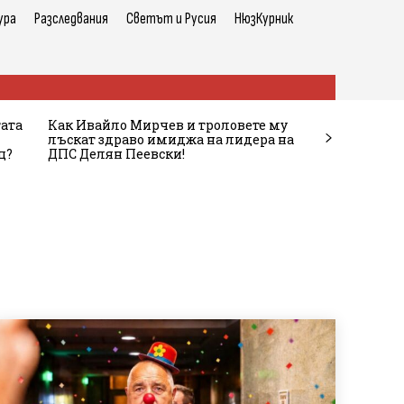
ура
Разследвания
Светът и Русия
НюзКурник
тата
Как Ивайло Мирчев и троловете му
лъскат здраво имиджа на лидера на
ц?
ДПС Делян Пеевски!