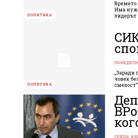
Времето 
Има нужд
лидерът 
ПОЛИТИКА
СИК
спо
ПОНЕДЕЛНИ
„Заради 
човек бе
смелост”
ПОЛИТИКА
Деп
BPo
ког
СРЯДА, 8 