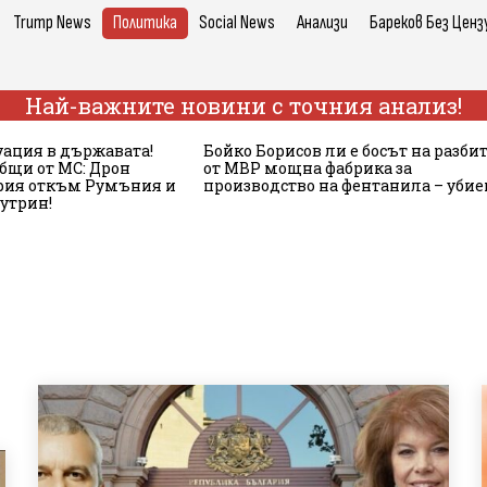
Trump News
Политика
Social News
Анализи
Бареков Без Ценз
Най-важните новини с точния анализ!
ация в държавата!
Бойко Борисов ли е босът на разби
бщи от МС: Дрон
от МВР мощна фабрика за
ария откъм Румъния и
производство на фентанила – убие
сутрин!