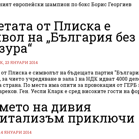
ият европейски шампион по бокс Борис Георгиев
етата от Плиска е
вол на „България без
зура“
, 23 ЯНУАРИ 2014
 от Плиска е символът на бъдещата партия "Българи
, за чието учредяване в зала 1 на НДК идват 4000 де
а страна. По места има опити за провокация от ГЕРБ 
ареков. Ген. Уесли Кларк е сред високите гости на фо
мето на дивия
итализъм приключи
14 ЯНУАРИ 2014