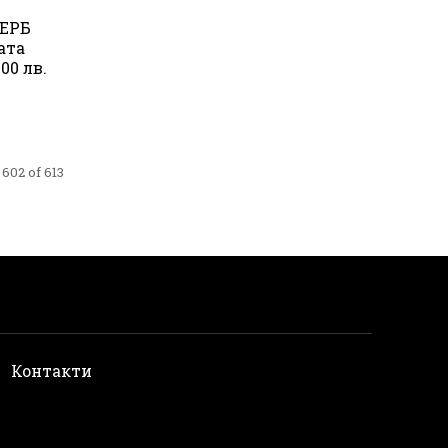
ГЕРБ
ата
00 лв.
602 of 613
и
Контакти