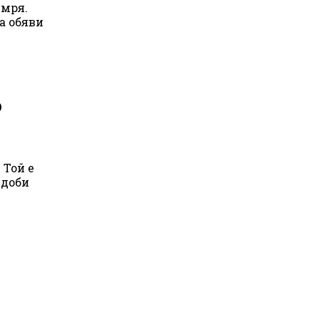
умря.
а обяви
?
 Той е
 доби