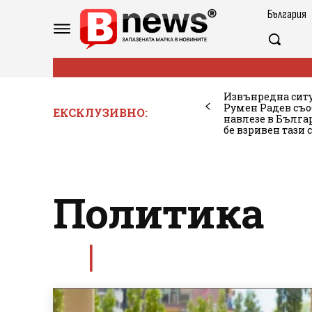
България
Извънредна ситу
Румен Радев съо
ЕКСКЛУЗИВНО:
навлезе в Бълг
бе взривен тази 
Политика