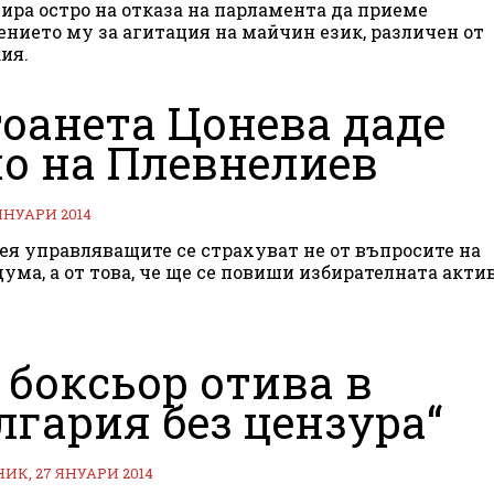
ира остро на отказа на парламента да приеме
нието му за агитация на майчин език, различен от
ия.
оанета Цонева даде
о на Плевнелиев
ЯНУАРИ 2014
ея управляващите се страхуват не от въпросите на
ума, а от това, че ще се повиши избирателната акти
 боксьор отива в
лгария без цензура“
К, 27 ЯНУАРИ 2014