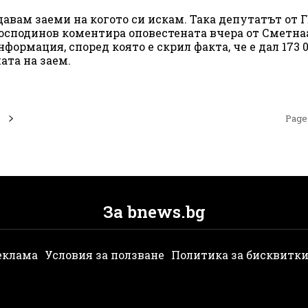
давам заеми на когото си искам. Така депутатът от 
осподинов коментира оповестената вчера от Сметна
нформация, според която е скрил факта, че е дал 173 0
ата на заем.
Page 
За bnews.bg
еклама
Условия за ползване
Политика за бисквитк