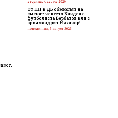
вторник, 4 август 2026
От ПП и ДБ обмислят да
сменят ченгето Кандев с
футболиста Бербатов или с
архимандрит Никанор!
понеделник, 3 август 2026
вност.