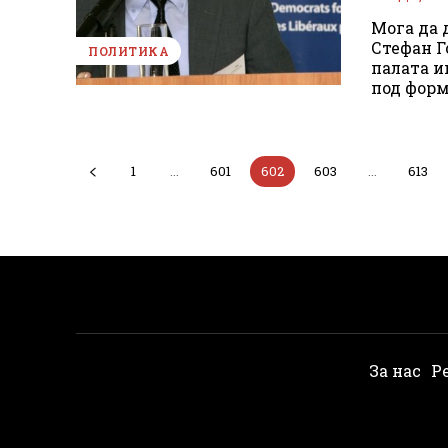
Мога да 
Стефан Г
ПОЛИТИКА
палата и
под форм
1
...
601
602
603
...
613
За нас
Р