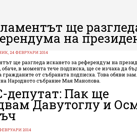
ламентът ще разглед
ерендума на президе
К, 24 ФЕВРУАРИ 2014
тът ще разгледа искането за референдум на презид
, обаче, в момента тече подписка, ще се изчака да бъ
а гражданите от събраната подписка. Това обяви зам.
на Народното събрание Мая Манолова.
-депутат: Пак ще
двам Давутоглу и Ос
лъч
 ФЕВРУАРИ 2014