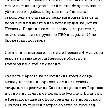
е съмнителна персона, чийто син бе арестуван за
убийство и грабеж в Германия, а бившата
сексоложка е близка до режима в Киев. Без свян
дори връчи някакъв измислен орден на Делян
Пеевски. Надали е само за заслуги за ракетите,
които има даде от руското ПВО и заради 100-те
бронетранспортьора.
Логичният въпрос е, взел ли е Пеевски 4 милиона
евро за връщането на Невзоров обратно в
България и с кой ги е делил?
Схемата с ареста на варненския кмет е обща
между Пеевски и Борисов. Самият Пеевски
твърди, че арестът на Коцев е поръчан от Борисов
и само е изпълнен от неговите бухалки. Делил ли
е Пеевски рушвета с Борисов или го е пропуснал?
Другият интересен въпрос е какво се крие зад