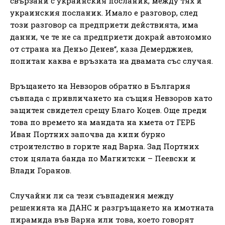
свързани с украинския посланик, между тях и
украинския посланик. Имало е разговор, след
този разговор са предприети действията, има
данни, че те не са предприети докрай автономно
от страна на Деньо Денев“, каза Демерджиев,
попитан каква е връзката на двамата със случая.
Връщането на Невзоров обратно в България
съвпада с привличането на същия Невзоров като
защитен свидетел срещу Благо Коцев. Още преди
това по времето на мандата на кмета от ГЕРБ
Иван Портних започва да кипи бурно
строителство в горите над Варна. Зад Портних
стои цялата банда по Магнитски – Пеевски и
Влади Горанов.
Случайни ли са тези съвпадения между
решенията на ДАНС и разгръщането на имотната
пирамида във Варна или това, което говорят