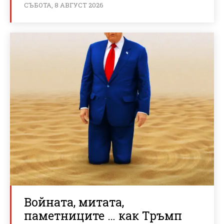
СЪБОТА, 8 АВГУСТ 2026
Войната, митата,
паметниците … как Тръмп