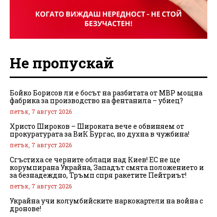
Не пропускай
Бойко Борисов ли е босът на разбитата от МВР мощна
фабрика за производство на фентанила – убиец?
петък, 7 август 2026
Христо Широков – Широката вече е обвиняем от
прокуратурата за ВиК Бургас, но духна в чужбина!
петък, 7 август 2026
Сгъстиха се черните облаци над Киев! ЕС не ще
корумпирана Украйна, Западът смята положението и
за безнадеждно, Тръмп спря ракетите Пейтриът!
петък, 7 август 2026
Украйна учи колумбийските наркокартели на война с
дронове!