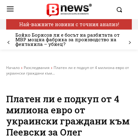
Най-важните новини с точния анализ!
Бойко Борисов ли е босът на разбитата от
МВР мощна фабрика за производство на
фентанила – убиец?
Начало
Разследвания
Платен ли е подкуп от 4 милиона евро от
украински граждани към...
Платен ли е подкуп от 4
милиона евро от
украински граждани към
Пеевски за Олег