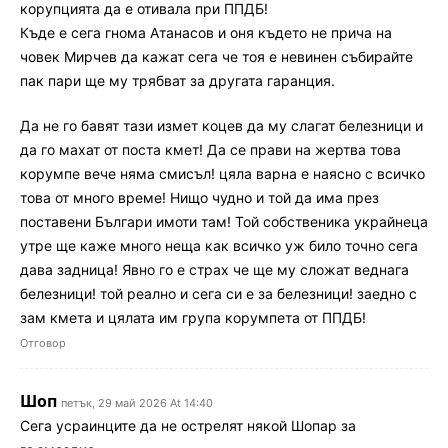
корупцията да е отивала при ППДБ!
Къде е сега гнома Атанасов и оня където не прича на
човек Мирчев да кажат сега че тоя е невинен събирайте
пак пари ще му трябват за другата гаранция.
Да не го бавят тази измет коцев да му слагат белезници и
да го махат от поста кмет! Да се прави на жертва това
корумпе вече няма смисъл! цяла варна е наясно с всичко
това от много време! Нищо чудно и той да има през
поставени Българи имоти там! Той собственика украйнеца
утре ще каже много неща как всичко уж било точно сега
дава задница! Явно го е страх че ще му сложат веднага
белезници! той реално и сега си е за белезници! заедно с
зам кмета и цялата им група корумпета от ППДБ!
Отговор
Шоп
петък, 29 май 2026 At 14:40
Сега усраинците да не острелят някой Шопар за