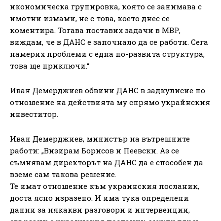
икономическа групировка, която се занимава с
имотни измами, не с това, което днес се
коментира. Тогава поставих задачи в МВР,
виждам, че в ДАНС е започнало да се работи. Сега
намерих проблеми с една по-развита структура,
това ще приключи.“
Иван Демерджиев обвини ДАНС в задкулисие по
отношение на действията му спрямо украйнския
инвеститор.
Иван Демерджиев, министър на вътрешните
работи: „Визирам Борисов и Пеевски. Аз се
съмнявам директорът на ДАНС да е способен да
вземе сам такова решение.
Те имат отношение към украинския посланик,
доста ясно изразено. И има тука определени
данни за някакви разговори и интервенции,