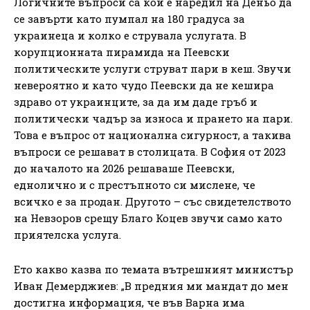
Логичните въпроси са кой е наредил на Деньо да
се завърти като пумпал на 180 градуса за
украинеца и колко е струвала услугата. В
корупционната пирамида на Пеевски
политическите услуги струват пари в кеш. Звучи
невероятно и като чудо Пеевски да не кешира
здраво от украинците, за да им даде гръб и
политически чадър за износа и прането на пари.
Това е въпрос от национална сигурност, а такива
въпроси се решават в столицата. В София от 2023
до началото на 2026 решаваше Пеевски,
еднолично и с престъпното си мислене, че
всичко е за продан. Другото – със свидетелството
на Невзоров срещу Благо Коцев звучи само като
приятелска услуга.
Ето какво казва по темата вътрешният министър
Иван Демерджиев: „В предния ми мандат до мен
достигна информация, че във Варна има