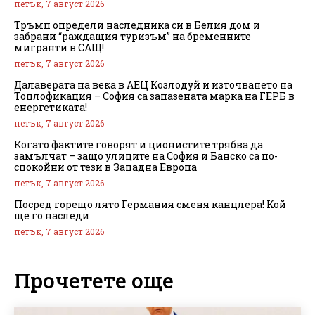
петък, 7 август 2026
Тръмп определи наследника си в Белия дом и
забрани “раждащия туризъм” на бременните
мигранти в САЩ!
петък, 7 август 2026
Далаверата на века в АЕЦ Козлодуй и източването на
Топлофикация – София са запазената марка на ГЕРБ в
енергетиката!
петък, 7 август 2026
Когато фактите говорят и ционистите трябва да
замълчат – защо улиците на София и Банско са по-
спокойни от тези в Западна Европа
петък, 7 август 2026
Посред горещо лято Германия сменя канцлера! Кой
ще го наследи
петък, 7 август 2026
Прочетете още