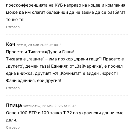
пресконференцията на КУБ направо на коцев и компания
може да им слагат белезници да не вземе да се разбягат
точно те!
Отговор
Коч
петък, 29 май 2026 At 10:18
Прасето и Тиквата=Дупе и Гащи!
Тиквата е „гащите“ – има прякор „прани гащи“! Прасето е
„дупето“, демек гъза! Единият, от „Зайчарника“, е прочел
една книжка, другият -от „Кочината“, е виден „йорист“!
Фани едниния, еби другия!
Отговор
Птица
четвъртък, 28 май 2026 At 19:46
Освен 100 БТР и 100 танка Т 72 по украински данни сме
дали.
Отговор