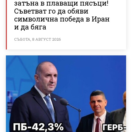
затъна в плаващи пясъци!
Съветват го да обяви
символична победа в Иран
и да бяга
СЪБОТА, 8 АВГУСТ 2026