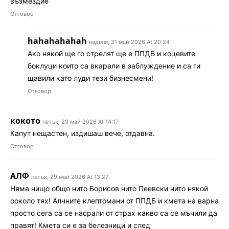
възмездие
Отговор
hahahahahah
неделя, 31 май 2026 At 20:24
Ако някой ще го стрелят ще е ППДБ и коцевите
боклуци които са вкарали в заблуждение и са ги
щавили като луди тези бизнесмени!
Отговор
кокото
петък, 29 май 2026 At 14:17
Капут нещастен, издишаш вече, отдавна.
Отговор
АЛФ
петък, 29 май 2026 At 13:27
Няма нищо общо нито Борисов нито Пеевски нито някой
ооколо тях! Алчните клептомани от ППДБ и кмета на варна
просто сега са се насрали от страх какво са се мъчили да
правят! Кмета си е за белезници и след