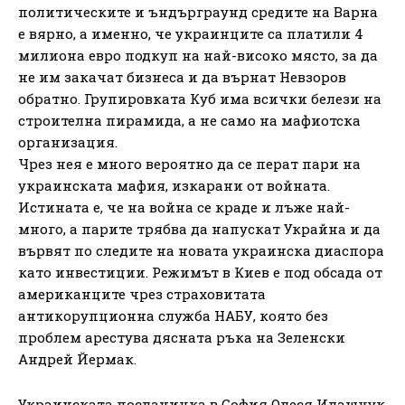
политическите и ъндърграунд средите на Варна
е вярно, а именно, че украинците са платили 4
милиона евро подкуп на най-високо място, за да
не им закачат бизнеса и да върнат Невзоров
обратно. Групировката Куб има всички белези на
строителна пирамида, а не само на мафиотска
организация.
Чрез нея е много вероятно да се перат пари на
украинската мафия, изкарани от войната.
Истината е, че на война се краде и лъже най-
много, а парите трябва да напускат Украйна и да
вървят по следите на новата украинска диаспора
като инвестиции. Режимът в Киев е под обсада от
американците чрез страховитата
антикорупционна служба НАБУ, която без
проблем арестува дясната ръка на Зеленски
Андрей Йермак.
Украинската посланичка в София Олеся Илашчук