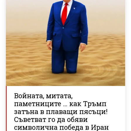
Войната, митата,
паметниците … как Тръмп
затъна в плаващи пясъци!
Съветват го да обяви
символична победа в Иран