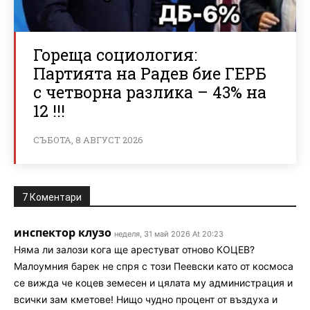
Гореща социология:
Партията на Радев бие ГЕРБ
с четворна разлика – 43% на
12 !!!
СЪБОТА, 8 АВГУСТ 2026
7 Коментари
инспектор клузо
неделя, 31 май 2026 At 20:23
Няма ли залози кога ще арестуват отново КОЦЕВ?
Малоумния барек не спря с този Пеевски като от космоса
се вижда че коцев земесен и цялата му администрация и
всички зам кметове! Нищо чудно процент от въздуха и