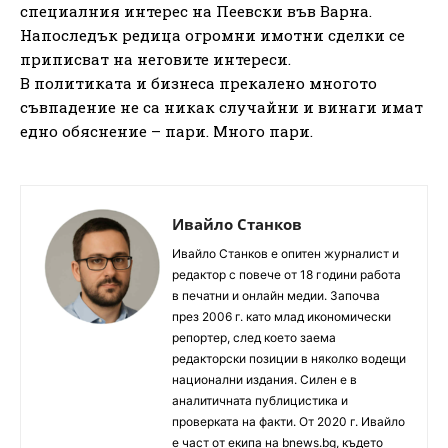
специалния интерес на Пеевски във Варна.
Напоследък редица огромни имотни сделки се
приписват на неговите интереси.
В политиката и бизнеса прекалено многото
съвпадение не са никак случайни и винаги имат
едно обяснение – пари. Много пари.
Ивайло Станков
Ивайло Станков е опитен журналист и
редактор с повече от 18 години работа
в печатни и онлайн медии. Започва
през 2006 г. като млад икономически
репортер, след което заема
редакторски позиции в няколко водещи
национални издания. Силен е в
аналитичната публицистика и
проверката на факти. От 2020 г. Ивайло
е част от екипа на bnews.bg, където