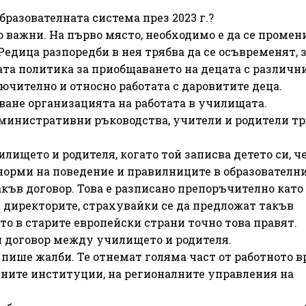
бразователната система през 2023 г.?
 важни. На първо място, необходимо е да се промен
едица разпоредби в нея трябва да се осъвременят, з
ата политика за приобщаването на децата с различн
ючително и относно работата с даровитите деца.
ване организацията на работата в училищата.
инистративни ръководства, учители и родители тр
ището и родителя, когато той записва детето си, ч
 норми на поведение и правилниците в образователн
къв договор. Това е разписано препоръчително като 
т директорите, страхувайки се да предложат такъв
ато в старите европейски страни точно това правят.
 договор между училището и родителя.
 пише жалби. Те отнемат голяма част от работното в
лните институции, на регионалните управления на