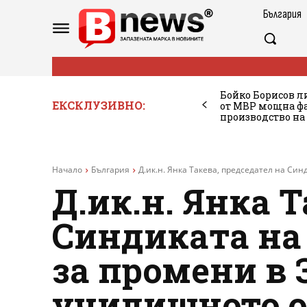
България
Бойко Борисов ли
ЕКСКЛУЗИВНО:
от МВР мощна фа
производство на
Начало
България
Д.ик.н. Янка Такева, председател на Синд
Д.ик.н. Янка 
Синдиката на 
за промени в
училищното о