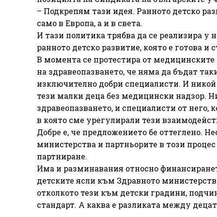
– Подкрепям тази идея. Ранното детско раз
само в Европа, а и в света.
И тази политика трябва да се реализира у 
ранното детско развитие, която е готова и 
В момента се протестира от медицинските 
на здравеопазването, че няма да бъдат таки
изключително добри специалисти. И никой 
тези малки деца без медицински надзор. Н
здравеопазването, и специалисти от него, 
в която сме урегулирали тези взаимодейст
Добре е, че предложението бе оттеглено. Не
министерства и партньорите в този процес 
партниране.
Има и разминавания относно финансиранет
детските ясли към Здравното министерство
отколкото тези към детски градини, подчи
стандарт. А каква е разликата между децат