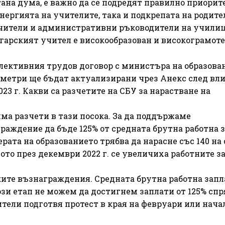
стана дума, е важно да се подредят правилно приорит
ергията на учителите, така и подкрепата на родите
 учители и административни ръководители на учили
ългарският учител е високообразован и високограмоте
олективния трудов договор с министъра на образова
аметри ще бъдат актуализирани чрез Анекс след вл
23 г. Какви са разчетите на СБУ за нарастване на
ма разчети в тази посока. За да поддържаме
раждение да бъде 125% от средната брутна работна з
ерата на образованието трябва да нарасне със 140 на 
щото през декември 2022 г. се увеличиха работните з
ките възнаграждения. Средната брутна работна запл
ози етап не можем да достигнем заплати от 125% сп
тели подготвя протест в края на февруари или нача