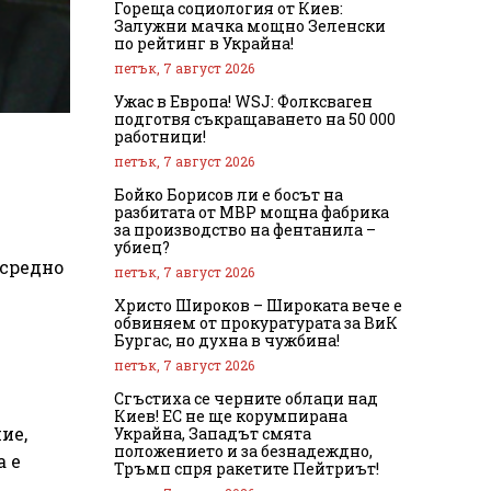
Гореща социология от Киев:
Залужни мачка мощно Зеленски
по рейтинг в Украйна!
петък, 7 август 2026
Ужас в Европа! WSJ: Фолксваген
подготвя съкращаването на 50 000
работници!
петък, 7 август 2026
Бойко Борисов ли е босът на
разбитата от МВР мощна фабрика
за производство на фентанила –
убиец?
 средно
петък, 7 август 2026
Христо Широков – Широката вече е
обвиняем от прокуратурата за ВиК
Бургас, но духна в чужбина!
петък, 7 август 2026
Сгъстиха се черните облаци над
Киев! ЕС не ще корумпирана
ие,
Украйна, Западът смята
положението и за безнадеждно,
а е
Тръмп спря ракетите Пейтриът!