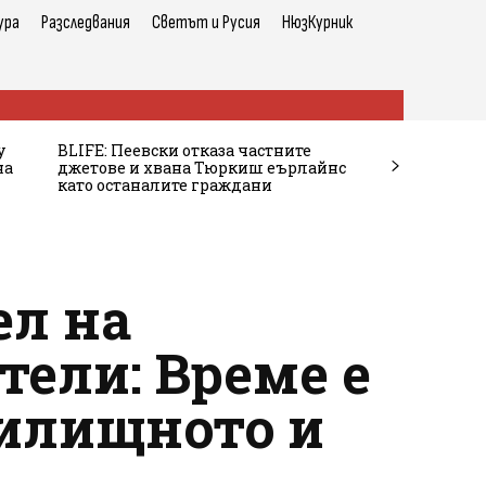
ура
Разследвания
Светът и Русия
НюзКурник
у
BLIFE: Пеевски отказа частните
на
джетове и хвана Тюркиш еърлайнс
като останалите граждани
ел на
тели: Време е
чилищното и