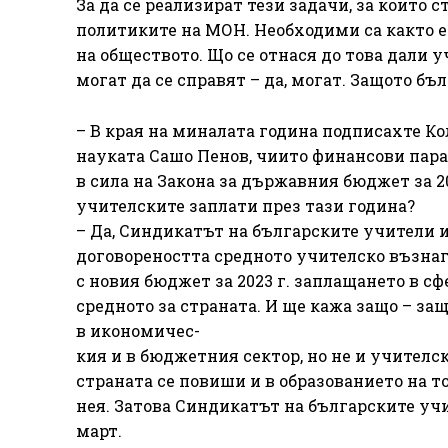
За да се реализират тези задачи, за които 
политиките на МОН. Необходими са както ен
на обществото. Що се отнася до това дали
могат да се справят – да, могат. Защото б
– В края на миналата година подписахте К
науката Сашо Пенов, чиито финансови пар
в сила на Закона за държавния бюджет за 20
учителските заплати през тази година?
– Да, Синдикатът на българските учители и
договореността средното учителско възнаг
с новия бюджет за 2023 г. заплащането в сф
средното за страната. И ще кажа защо – за
в икономичес-
кия и в бюджетния сектор, но не и учителс
страната се повиши и в образованието на т
нея. Затова Синдикатът на българските учи
март.