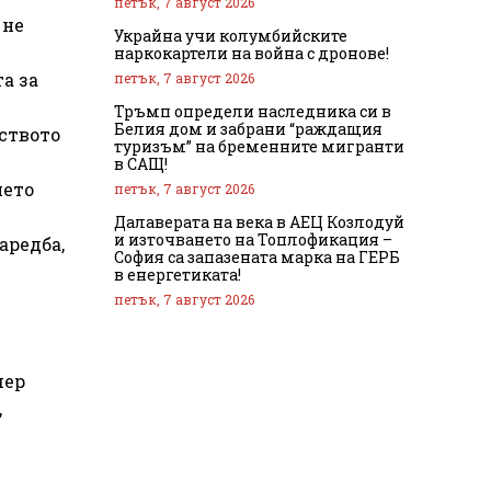
петък, 7 август 2026
 не
Украйна учи колумбийските
наркокартели на война с дронове!
а за
петък, 7 август 2026
Тръмп определи наследника си в
Белия дом и забрани “раждащия
ството
туризъм” на бременните мигранти
в САЩ!
ието
петък, 7 август 2026
Далаверата на века в АЕЦ Козлодуй
и източването на Топлофикация –
аредба,
София са запазената марка на ГЕРБ
в енергетиката!
петък, 7 август 2026
мер
,