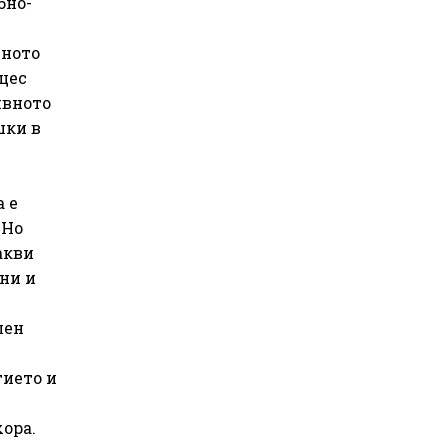
бно-
щното
оцес
ивното
шки в
 е
 Но
акви
ни и
лен
тието и
ора.