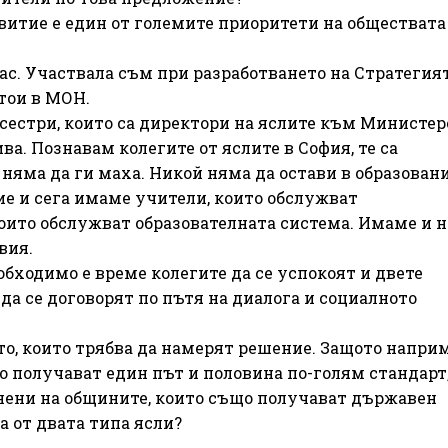
витие е един от големите приоритети на обществата
нас. Участвала съм при разработването на Стратегият
стои в МОН.
сестри, които са директори на яслите към Министер
ва. Познавам колегите от яслите в София, те са
няма да ги маха. Никой няма да остави в образован
ие и сега имаме учители, които обслужват
които обслужват образователната система. Имаме и н
вия.
обходимо е време колегите да се успокоят и двете
да се договорят по пътя на диалога и социалното
о, които трябва да намерят решение. Защото напри
 получават един път и половина по-голям стандарт
нени на общините, които също получават държавен
а от двата типа ясли?