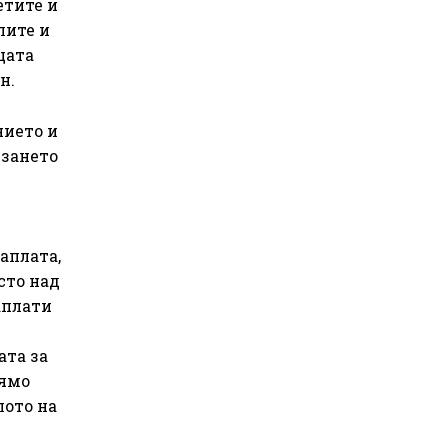
етите и
лите и
щата
н.
нието и
изането
аплата,
сто над
аплати
ата за
рямо
лото на