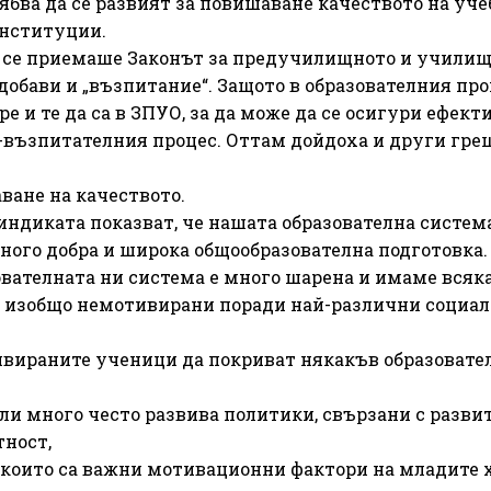
ябва да се развият за повишаване качеството на уче
институции.
то се приемаше Законът за предучилищното и учили
 добави и „възпитание“. Защото в образователния пр
е и те да са в ЗПУО, за да може да се осигури ефект
-възпитателния процес. Оттам дойдоха и други гре
ване на качеството.
индиката показват, че нашата образователна система
ного добра и широка общообразователна подготовка.
ователната ни система е много шарена и имаме всяк
и изобщо немотивирани поради най-различни социал
тивираните ученици да покриват някакъв образовате
ли много често развива политики, свързани с разви
тност,
 които са важни мотивационни фактори на младите х