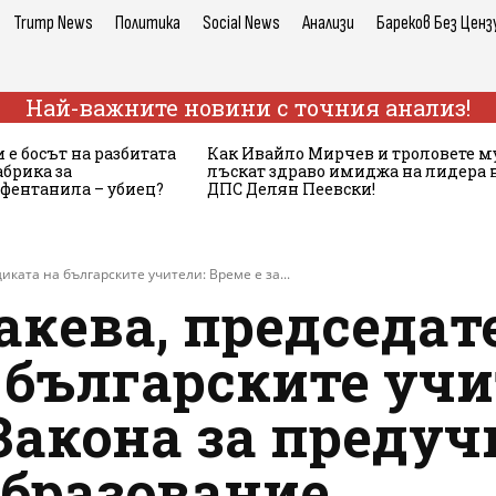
Trump News
Политика
Social News
Анализи
Бареков Без Ценз
Най-важните новини с точния анализ!
 е босът на разбитата
Как Ивайло Мирчев и троловете м
брика за
лъскат здраво имиджа на лидера 
 фентанила – убиец?
ДПС Делян Пеевски!
иката на българските учители: Време е за...
Такева, председат
българските учи
 Закона за преду
бразование