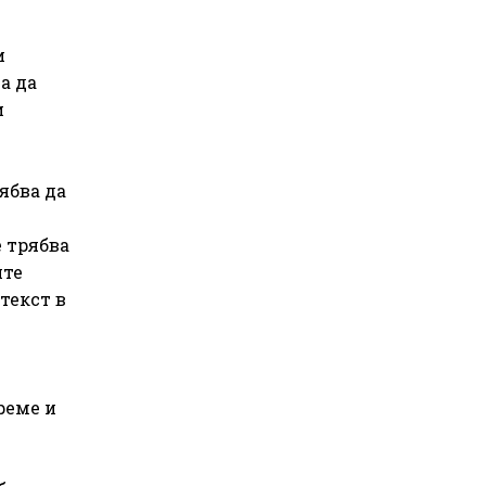
и
а да
и
ябва да
е трябва
ите
текст в
реме и