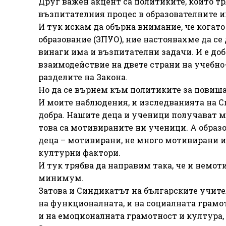
Друг важен акцент са политиките, които тр
възпитателния процес в образователните 
И тук искам да обърна внимание, че кога
образование (ЗПУО), ние настоявахме да се
винаги има и възпитателни задачи. И е добр
взаимодействие на двете страни на учебно
разделите на Закона.
Но да се върнем към политиките за повиша
И моите наблюдения, и изследванията на С
добра. Нашите деца и ученици получават м
това са мотивираните ни ученици. А образ
деца – мотивирани, не много мотивирани 
културни фактори.
И тук трябва да направим така, че и немо
минимум.
Затова и Синдикатът на българските учите
на функционалната, и на социалната грамо
и на емоционалната грамотност и култура,