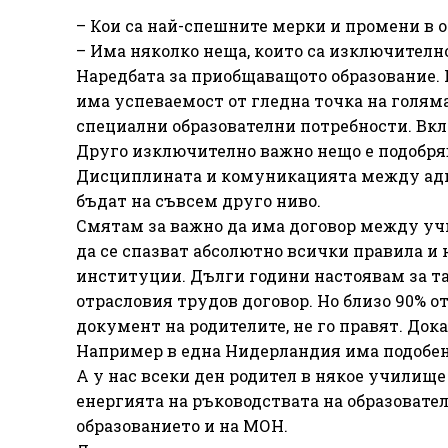
– Кои са най-спешните мерки и промени в о
– Има няколко неща, които са изключително
Наредбата за приобщаващото образование. Р
има успеваемост от гледна точка на голям
специални образователни потребности. Вкл
Друго изключително важно нещо е подобря
Дисциплината и комуникацията между адм
бъдат на съвсем друго ниво.
Смятам за важно да има договор между учил
да се спазват абсолютно всички правила и
институции. Дълги години настоявам за та
отрасловия трудов договор. Но близо 90% о
документ на родителите, не го правят. Док
Например в една Нидерландия има подобен
А у нас всеки ден родител в някое училище
енергията на ръководствата на образовате
образованието и на МОН.