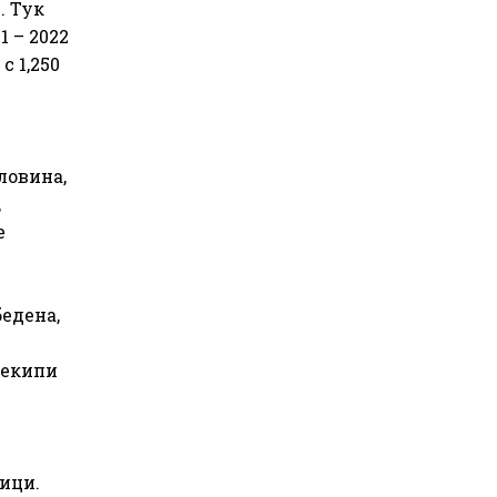
. Тук
 – 2022
с 1,250
ловина,
,
е
едена,
 екипи
ици.