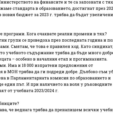
нистерството на финансите и те са запознати с тях
жаме стандарта в образованието, достигнат през 2021
в новия бюджет за 2023 г. трябва да бъдат увеличени 
е програми. Кога очаквате реални промени в тях?
тни групи се проведоха през последната година и по
ами. Смятам, че това е правилен ход. Като синдикат
ото учебното съдържание трябва да бъде много добр
ецата – особено в началния етап и прогимназията.
ми. Има и 18 000 изпратени предложения от
я в МОН трябва да ги подреди добре. Дълбоко съм уб
ена в Парламентарната комисия по образованието и
ще един път. И при наличието на воля у ръководните
кт от учебната 2023/2024 г.
ебниците?
ава, че веднага трябва да пренапишем всички учебн