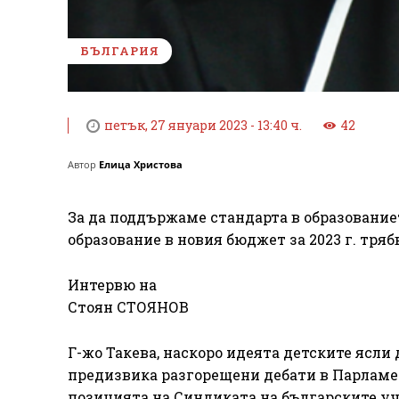
БЪЛГАРИЯ
петък, 27 януари 2023 - 13:40 ч.
42
Автор
Елица Христова
За да поддържаме стандарта в образованието
образование в новия бюджет за 2023 г. трябв
Интервю на
Стоян СТОЯНОВ
Г-жо Такева, наскоро идеята детските ясли
предизвика разгорещени дебати в Парламен
позицията на Синдиката на българските у