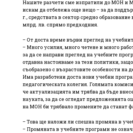
Нашите разчети сме изпратили до МОН и Ми
искам да отбележа още нещо – за да поддър
г., средствата в сектор средно образование 
млрд. лв. спрямо предходния.
– От доста време върви преглед на учебнит
– Много усилия, много четене и много рабо
за да се направи преглед на учебните прогр
отдавна настояваме за тези политики, защ
съобразено с възрастовите особености на д
Има разработени доста нови учебни програ
педагогическата колегия. Голямата комиси
че актуализацията им трябва да бъде внес
науката, за да се огледат предложенията о
на МОН би трябвало промените да станат фа
– Това ще наложи ли спешна промяна в уч
– Промяната в учебните програми не означ