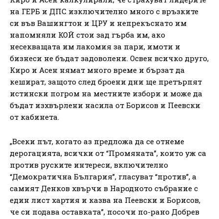
на ГЕРБ и ДПС изключително много с връзките
си във Вашингтон и ЦРУ и непрекъснато им
напомняли КОЙ стои зад гърба им, ако
несекващата им лакомия за пари, имоти и
бизнеси не бъдат задоволени. Освен всичко друго,
Киро и Асен нямат много време и бързат да
кешират, защото след броени дни ще претърпят
истински погром на местните избори и може да
бъдат изхвърлени насила от Борисов и Пеевски
от кабинета.
„Всеки път, когато аз предложа да се отнеме
дерогацията, всички от “Промяната”, които уж са
против руските интереси, включително
“Демократична България”, гласуват “против”, а
самият Денков хвърчи в Народното събрание с
един лист хартия и казва на Пеевски и Борисов,
че си подава оставката”, посочи по-рано Добрев