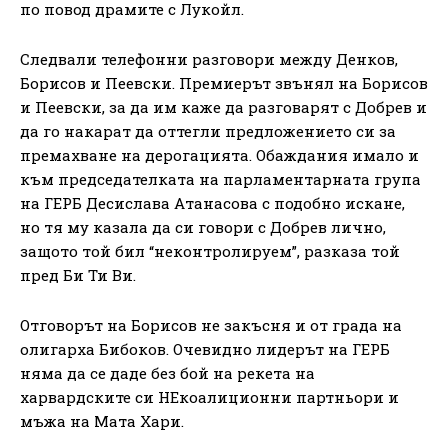
по повод драмите с Лукойл.
Следвали телефонни разговори между Денков,
Борисов и Пеевски. Премиерът звънял на Борисов
и Пеевски, за да им каже да разговарят с Добрев и
да го накарат да оттегли предложението си за
премахване на дерогацията. Обаждания имало и
към председателката на парламентарната група
на ГЕРБ Десислава Атанасова с подобно искане,
но тя му казала да си говори с Добрев лично,
защото той бил “неконтролируем”, разказа той
пред Би Ти Ви.
Отговорът на Борисов не закъсня и от града на
олигарха Бибоков. Очевидно лидерът на ГЕРБ
няма да се даде без бой на рекета на
харвардските си НЕкоалиционни партньори и
мъжа на Мата Хари.