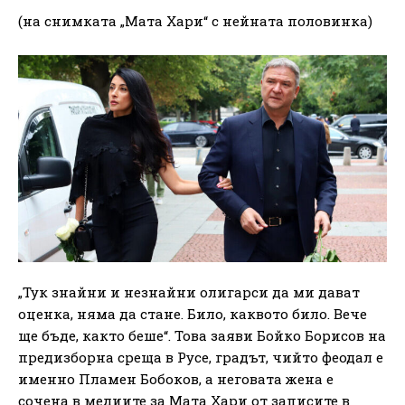
(на снимката „Мата Хари“ с нейната половинка)
„Тук знайни и незнайни олигарси да ми дават
оценка, няма да стане. Било, каквото било. Вече
ще бъде, както беше“. Това заяви Бойко Борисов на
предизборна среща в Русе, градът, чийто феодал е
именно Пламен Бобоков, а неговата жена е
сочена в медиите за Мата Хари от записите в