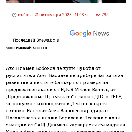
събота, 21 октомври 2023 - 11:03 ч.
795
Последвай Bnews.bg в
Автор
Николай Бареков
Ако Пламен Бобоков не купи Лукойл от
руснаците, а Асен Василев не прибере Банката за
развитие и не стане банкер по примера на
предшественика си от НДСВ Милен Велчев, от
„Продължаваме Промяната“ плашат ДПС и ГЕРБ,
че напускат коалицията и Денков хвърля
оставка. Наглият Асен Василев парадира с
Посолството и плаши Борисов и Пеевски с нови
санкции от САЩ. Двамата харвардски схемаджии
Киро и Асен калкулирали, че страхуват лидерите