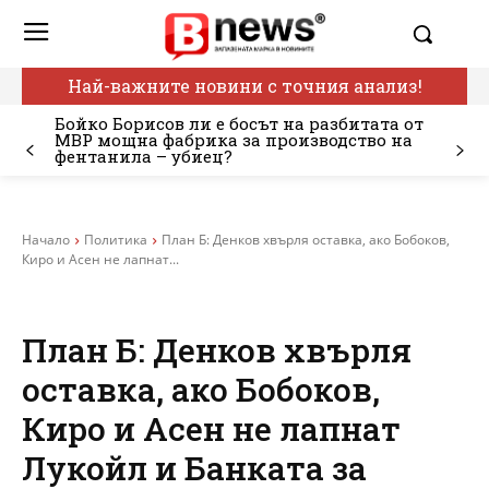
Най-важните новини с точния анализ!
Бойко Борисов ли е босът на разбитата от
МВР мощна фабрика за производство на
фентанила – убиец?
Начало
Политика
План Б: Денков хвърля оставка, ако Бобоков,
Киро и Асен не лапнат...
План Б: Денков хвърля
оставка, ако Бобоков,
Киро и Асен не лапнат
Лукойл и Банката за