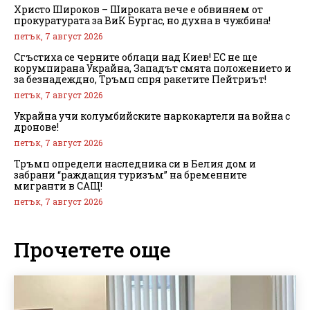
Христо Широков – Широката вече е обвиняем от
прокуратурата за ВиК Бургас, но духна в чужбина!
петък, 7 август 2026
Сгъстиха се черните облаци над Киев! ЕС не ще
корумпирана Украйна, Западът смята положението и
за безнадеждно, Тръмп спря ракетите Пейтриът!
петък, 7 август 2026
Украйна учи колумбийските наркокартели на война с
дронове!
петък, 7 август 2026
Тръмп определи наследника си в Белия дом и
забрани “раждащия туризъм” на бременните
мигранти в САЩ!
петък, 7 август 2026
Прочетете още