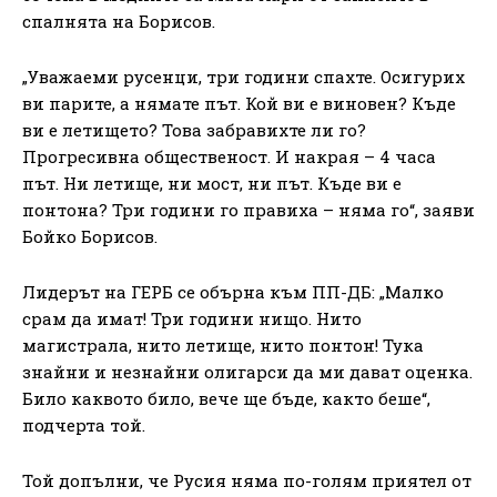
спалнята на Борисов.
„Уважаеми русенци, три години спахте. Осигурих
ви парите, а нямате път. Кой ви е виновен? Къде
ви е летището? Това забравихте ли го?
Прогресивна общественост. И накрая – 4 часа
път. Ни летище, ни мост, ни път. Къде ви е
понтона? Три години го правиха – няма го“, заяви
Бойко Борисов.
Лидерът на ГЕРБ се обърна към ПП-ДБ: „Малко
срам да имат! Три години нищо. Нито
магистрала, нито летище, нито понтон! Тука
знайни и незнайни олигарси да ми дават оценка.
Било каквото било, вече ще бъде, както беше“,
подчерта той.
Той допълни, че Русия няма по-голям приятел от