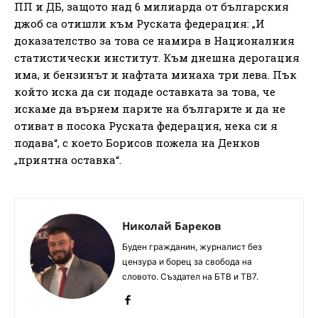
ПП и ДБ, защото над 6 милиарда от българския
джоб са отишли към Руската федерация: „И
доказателство за това се намира в Националния
статистически институт. Към днешна дерогация
има, и бензинът и нафтата минаха три лева. Пък
който иска да си подаде оставката за това, че
искаме да върнем парите на българите и да не
отиват в посока Руската федерация, нека си я
подава“, с което Борисов пожела на Денков
„приятна оставка“.
Николай Бареков
Буден гражданин, журналист без
цензура и борец за свобода на
словото. Създател на БТВ и ТВ7.