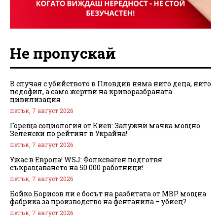
Не пропускай
В случая с убийството в Пловдив няма нито деца, нито
педофил, а само жертви на криворазбраната
цивилизация
петък, 7 август 2026
Гореща социология от Киев: Залужни мачка мощно
Зеленски по рейтинг в Украйна!
петък, 7 август 2026
Ужас в Европа! WSJ: Фолксваген подготвя
съкращаването на 50 000 работници!
петък, 7 август 2026
Бойко Борисов ли е босът на разбитата от МВР мощна
фабрика за производство на фентанила – убиец?
петък, 7 август 2026