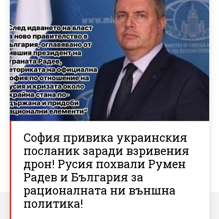
София привика украинския
посланик заради взривения
дрон! Русия похвали Румен
Радев и България за
рационалната ни външна
политика!