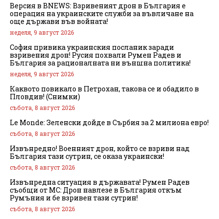
Версия в BNEWS: Взривеният дрон в България е
операция на украинските служби за въвличане на
още държави във войната!
неделя, 9 август 2026
София привика украинския посланик заради
взривения дрон! Русия похвали Румен Радев и
България за рационалната ни външна политика!
неделя, 9 август 2026
Каквото повикало в Петрохан, такова се и обадило в
Пловдив! (Снимки)
събота, 8 август 2026
Le Monde: Зеленски дойде в Сърбия за 2 милиона евро!
събота, 8 август 2026
Извънредно! Военният дрон, който се взриви над
България тази сутрин, се оказа украински!
събота, 8 август 2026
Извънредна ситуация в държавата! Румен Радев
съобщи от МС: Дрон навлезе в България откъм
Румъния и бе взривен тази сутрин!
събота, 8 август 2026