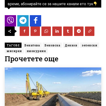
време, абонирайте се за нашите канали ето тук
ТАГОВЕ
Бенатова
Беновска
Денков
зеленски
мисирки
нюзкурник
Прочетете още