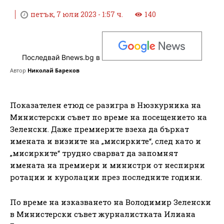
петък, 7 юли 2023 - 1:57 ч.
140
Последвай Bnews.bg в
Автор
Николай Бареков
Показателен етюд се разигра в Нюзкурника на
Министерски съвет по време на посещението на
Зеленски. Даже премиерите взеха да бъркат
имената и визиите на „мисирките“, след като и
„мисирките“ трудно сварват да запомнят
имената на премиери и министри от неспирни
ротации и куролации през последните години.
По време на изказването на Володимир Зеленски
в Министерски съвет журналистката Илиана