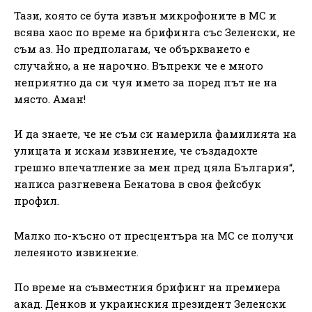
Тази, която се бута извън микрофоните в МС и
всява хаос по време на брифинга със Зеленски, не
съм аз. Но предполагам, че объркването е
случайно, а не нарочно. Въпреки че е много
неприятно да си чуя името за поред път не на
място. Аман!
И да знаете, че не съм си намерила фамилията на
улицата и искам извинение, че създадохте
грешно впечатление за мен пред цяла България“,
написа разгневена Бенатова в своя фейсбук
профил.
Малко по-късно от пресцентъра на МС се получи
лелеяното извинение.
По време на съвместния брифинг на премиера
акад. Денков и украинския президент Зеленски