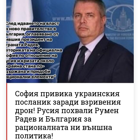
София привика украинския
посланик заради взривения
дрон! Русия похвали Румен
Радев и България за
рационалната ни външна
политика!