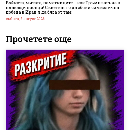
Войната, митата, паметниците … как Тръмп затъна в
плаващи пясъци! Съветват го да обяви символична
победа в Иран и да бяга от там
събота, 8 август 2026
Прочетете още