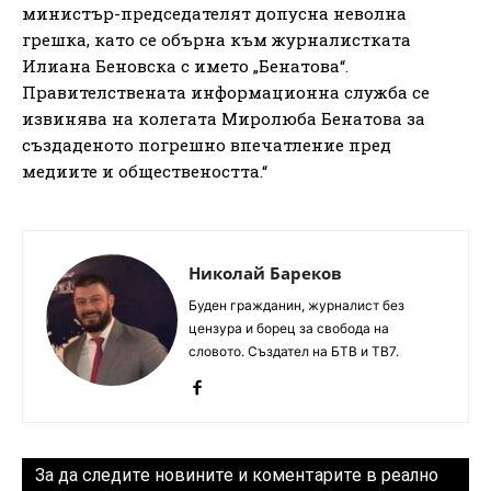
министър-председателят допусна неволна
грешка, като се обърна към журналистката
Илиана Беновска с името „Бенатова“.
Правителствената информационна служба се
извинява на колегата Миролюба Бенатова за
създаденото погрешно впечатление пред
медиите и обществеността.“
Николай Бареков
Буден гражданин, журналист без
цензура и борец за свобода на
словото. Създател на БТВ и ТВ7.
За да следите новините и коментарите в реално