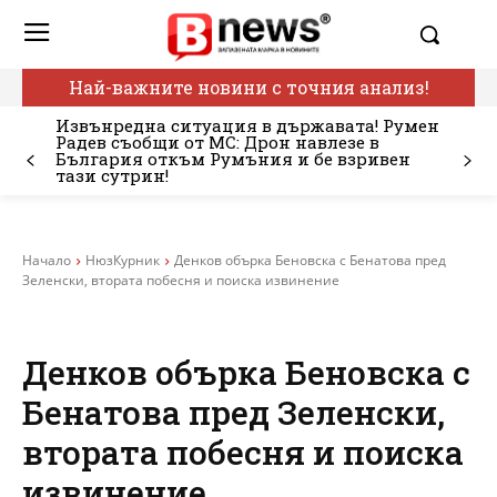
Най-важните новини с точния анализ!
Извънредна ситуация в държавата! Румен
Радев съобщи от МС: Дрон навлезе в
България откъм Румъния и бе взривен
тази сутрин!
Начало
НюзКурник
Денков обърка Беновска с Бенатова пред
Зеленски, втората побесня и поиска извинение
Денков обърка Беновска с
Бенатова пред Зеленски,
втората побесня и поиска
извинение