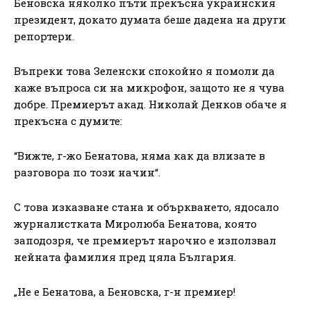
Беновска няколко пъти прекъсна украинския
президент, докато думата беше дадена на други
репортери.
Въпреки това Зеленски спокойно я помоли да
каже въпроса си на микрофон, защото не я чува
добре. Премиерът акад. Николай Денков обаче я
прекъсна с думите:
“Вижте, г-жо Бенатова, няма как да влизате в
разговора по този начин“.
С това изказване стана и объркването, ядосало
журналистката Миролюба Бенатова, която
заподозря, че премиерът нарочно е използвал
нейната фамилия пред цяла България.
„Не е Бенатова, а Беновска, г-н премиер!