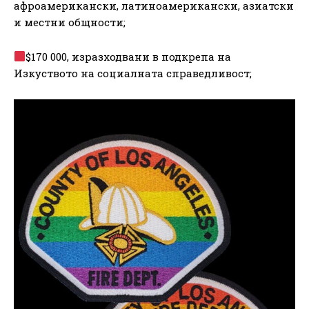
афроамерикански, латиноамерикански, азиатски
и местни общности;
$170 000, изразходвани в подкрепа на
Изкуството на социалната справедливост;