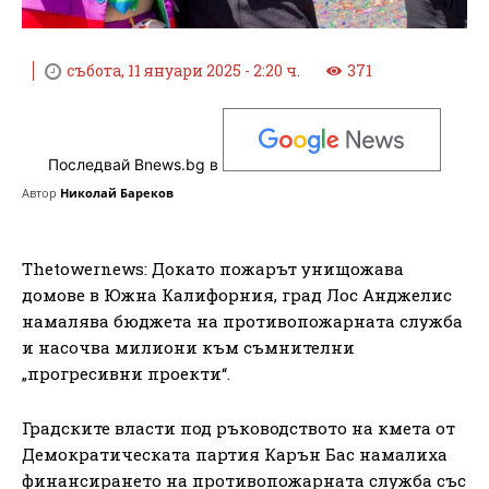
събота, 11 януари 2025 - 2:20 ч.
371
Последвай Bnews.bg в
Автор
Николай Бареков
Thetowernews: Докато пожарът унищожава
домове в Южна Калифорния, град Лос Анджелис
намалява бюджета на противопожарната служба
и насочва милиони към съмнителни
„прогресивни проекти“.
Градските власти под ръководството на кмета от
Демократическата партия Карън Бас намалиха
финансирането на противопожарната служба със