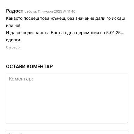
Радост
събота, 11 януари 2025 At 11:40
Каквото посееш това жънеш, без значение дали го искаш
или не!
И да се подиграят на Бог на една церемония на 5.01.25…
идиоти
Отговор
ОСТАВИ КОМЕНТАР
Коментар:
Им