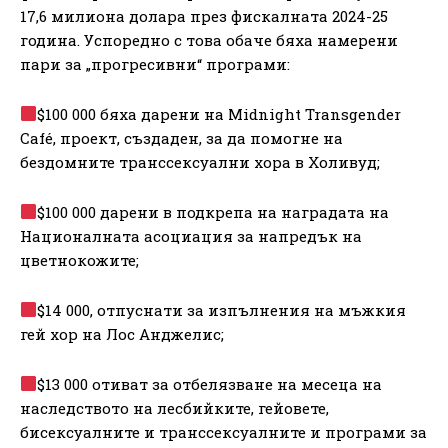
17,6 милиона долара през фискалната 2024-25
година. Успоредно с това обаче бяха намерени
пари за „прогресивни“ програми:
$100 000 бяха дарени на Midnight Transgender
Café, проект, създаден, за да помогне на
бездомните транссексуални хора в Холивуд;
$100 000 дарени в подкрепа на наградата на
Националната асоциация за напредък на
цветнокожите;
$14 000, отпуснати за изпълнения на мъжкия
гей хор на Лос Анджелис;
$13 000 отиват за отбелязване на месеца на
наследството на лесбийките, гейовете,
бисексуалните и транссексуалните и програми за