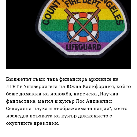
Бюджетът също така финансира архивите на
ЛГБТ в Университета на Южна Калифорния, който
беше домакин на изложба, наречена „Научна
фантастика, магия и куиър Лос Анджелис:
Сексуална наука и въображаемата нация“, която
изследва връзката на куиър движението с
окултните практики.