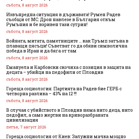
събота, 8 август 2026
Извънредна ситуация в държавата! Румен Радев
съобщи от МС: Дрон навлезе в България откъм
Румъния и бе взривен тази сутрин!
събота, 8 август 2026
Войната, митата, паметниците … как Тръмп затъна в
плаващи пясъци! Съветват го да обяви символична
победа в Иран и да бяга от там
събота, 8 август 2026
Емануела и Карбовски скочиха с позиция в защита на
децата – убийци на педофили от Пловдив
събота, 8 август 2026
Гореща социология: Партията на Радев бие ГЕРБ с
четворна разлика – 43% на 12 !!!
събота, 8 август 2026
В случая с убийството в Пловдив няма нито деца, нито
педофил, а само жертви на криворазбраната
цивилизация
петък, 7 август 2026
Гореща социология от Киев: Залужни мачка мощно