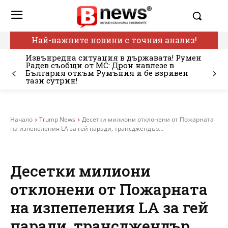
Най-важните новини с точния анализ!
Извънредна ситуация в държавата! Румен
Радев съобщи от МС: Дрон навлезе в
България откъм Румъния и бе взривен
тази сутрин!
Начало
Trump News
Десетки милиони отклонени от Пожарната
на изпепеления LA за гей паради, трансджендър...
Десетки милиони
отклонени от Пожарната
на изпепеления LA за гей
паради, трансджендър