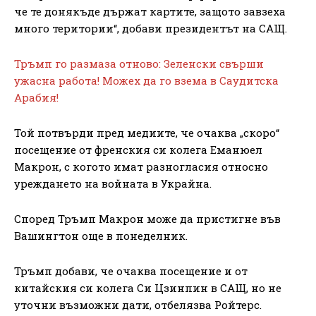
че те донякъде държат картите, защото завзеха
много територии“, добави президентът на САЩ.
Тръмп го размаза отново: Зеленски свърши
ужасна работа! Можех да го взема в Саудитска
Арабия!
Той потвърди пред медиите, че очаква „скоро“
посещение от френския си колега Еманюел
Макрон, с когото имат разногласия относно
уреждането на войната в Украйна.
Според Тръмп Макрон може да пристигне във
Вашингтон още в понеделник.
Тръмп добави, че очаква посещение и от
китайския си колега Си Цзинпин в САЩ, но не
уточни възможни дати, отбелязва Ройтерс.