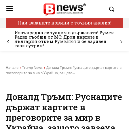
Най-важните новини с точния анализ!
Извънредна ситуация в държавата! Румен
Радев съобщи от МС: Дрон навлезе в
България откъм Румъния и бе взривен
тази сутрин!
Начало
Trump News
Доналд Тръмп: Руснаците държат картите в
преговорите за мир в Украйна, защото...
Доналд Тръмп: Руснаците
държат картите в
преговорите за мир в
Украйна, защото завзеха