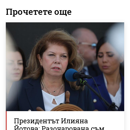
Прочетете още
Президентът Илияна
Йотова: Разочарована съм