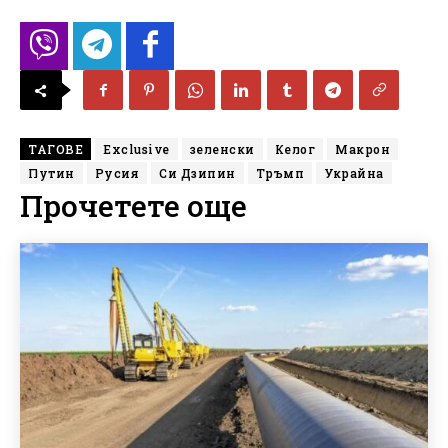
ТАГОВЕ
Exclusive
зеленски
Келог
Макрон
Путин
Русия
Си Дзипин
Тръмп
Украйна
Прочетете още