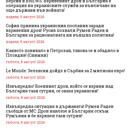
Версия в BNEWS: Взривеният дрон в България е
операция на украинските служби за въвличане на
още държави във войната!
неделя, 9 август 2026
София привика украинския посланик заради
взривения дрон! Русия похвали Румен Радев и
България за рационалната ни външна политика!
неделя, 9 август 2026
Каквото повикало в Петрохан, такова се и обадило в
Пловдив! (Снимки)
събота, 8 август 2026
Le Monde: Зеленски дойде в Сърбия за 2 милиона евро!
събота, 8 август 2026
Извънредно! Военният дрон, който се взриви над
България тази сутрин, се оказа украински!
събота, 8 август 2026
Извънредна ситуация в държавата! Румен Радев
съобщи от МС: Дрон навлезе в България откъм
Румъния и бе взривен тази сутрин!
събота, 8 август 2026