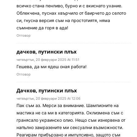
всичко стана пенливо, бурно и с вкиснато ухание.
Облекчена, пуснах хвърчило от баирчето до селото
си, гнусна версия съм на простотиятя, няма
съмнение да горя в ада!
Отговор
дачков, путински плъх
четвъртък, 20 февруари 2025 At 11:51
Гешева, да ми ядеш оная работа!
Отговор
Дачков, путински плъх
четвъртък, 20 февруари 2025 At 12:06
Пак съм аз. Мерси за внимание. Шампионите на
мастика не са ми в категорията. Оклизмена съм с
гранясало украинско олио. Нещо съм изнервена от
напълно замразените ми сексуални възможности.
Реагирам прибързано и импулсивно, защото съм