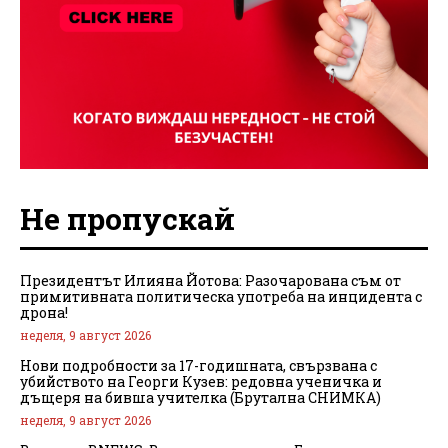
Не пропускай
Президентът Илияна Йотова: Разочарована съм от
примитивната политическа употреба на инцидента с
дрона!
неделя, 9 август 2026
Нови подробности за 17-годишната, свързвана с
убийството на Георги Кузев: редовна ученичка и
дъщеря на бивша учителка (Брутална СНИМКА)
неделя, 9 август 2026