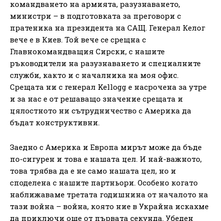
командването на армията, разузнаването,
министри – в подготовката за преговори с
пратеника на президента на САЩ. Генерал Келог
вече е в Киев. Той вече се срещна с
Главнокомандващия Сирски, с нашите
ръководители на разузнаването и специалните
служби, както и с началника на моя офис.
Срещата ни с генерал Kellogg е насрочена за утре
и за нас е от решаващо значение срещата и
цялостното ни сътрудничество с Америка да
бъдат конструктивни.
Заедно с Америка и Европа мирът може да бъде
по-сигурен и това е нашата цел. И най-важното,
това трябва да е не само нашата цел, но и
споделена с нашите партньори. Особено когато
наближаваме третата годишнина от началото на
тази война – война, която ние в Украйна искахме
да приключи още от първата секунда. Убеден