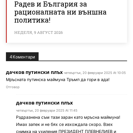
Радев и България за
рационалната ни външна
политика!
НЕДЕЛЯ, 9 АВГУСТ 2026
4 Коментари
дачков путински плъх
четвъртък, 20 февруари 2025 At 10:05
Мръсната путинска маймуна Тръмп да гори в ада!
Отговор
дачков путински плъх
четвъртък, 20 февруари 2025 At 11:45
Рздразнена съм тази заран като мръсна маймуна!
Имах запек и не бях се изхождала скоро. Взех
снимка на ухиления ПРЕЗИДЕНТ ПЛЕВНЕЛИЕВ и