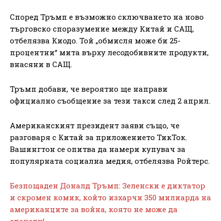
Според Тръмп е възможно сключването на ново
търговско споразумение между Китай и САЩ,
отбелязва Киодо. Той „обмисля може би 25-
процентни“ мита върху лесодобивните продукти,
внасяни в САЩ.
Тръмп добави, че вероятно ще направи
официално съобщение за тези такси след 2 април.
Американският президент заяви също, че
разговаря с Китай за приложението ТикТок.
Вашингтон се опитва да намери купувач за
популярната социална медия, отбелязва Ройтерс.
Безпощаден Доналд Тръмп: Зеленски е диктатор
и скромен комик, който изхарчи 350 милиарда на
американците за война, която не може да
спечели!