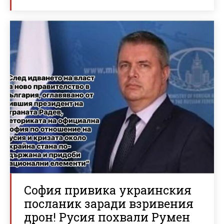
София привика украинския
посланик заради взривения
дрон! Русия похвали Румен