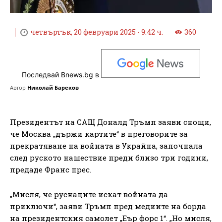
четвъртък, 20 февруари 2025 - 9:42 ч.
360
Последвай Bnews.bg в
Автор
Николай Бареков
Президентът на САЩ Доналд Тръмп заяви снощи,
че Москва „държи картите“ в преговорите за
прекратяване на войната в Украйна, започнала
след руското нашествие преди близо три години,
предаде Франс прес.
„Мисля, че руснаците искат войната да
приключи“, заяви Тръмп пред медиите на борда
на президентския самолет „Еър форс 1“. „Но мисля,