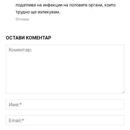
податлива на инфекции на половите органи, които
трудно ще излекувам.
Отговор
ОСТАВИ КОМЕНТАР
Коментар:
Им
Ema