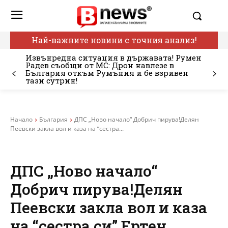
Най-важните новини с точния анализ!
Извънредна ситуация в държавата! Румен
Радев съобщи от МС: Дрон навлезе в
България откъм Румъния и бе взривен
тази сутрин!
Начало
България
ДПС „Ново начало“ Добрич пирува!Делян
Пеевски закла вол и каза на “сестра...
ДПС „Ново начало“
Добрич пирува!Делян
Пеевски закла вол и каза
на “сестра си” Ертен