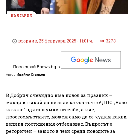
БЪЛГАРИЯ
вторник, 25 февруари 2025 - 11:01 ч.
3278
Последвай Bnews.bg в
Автор
Ивайло Станков
В Добрич очевидно има повод за празник –
макар и никой да не знае какъв точно! ДПС „Ново
начало“ вдига шумни веселби, а ние,
простосмъртните, можем само да се чудим какви
велики постижения отбелязват. Въпросът е
реторичен – защото в тези среди поводите за