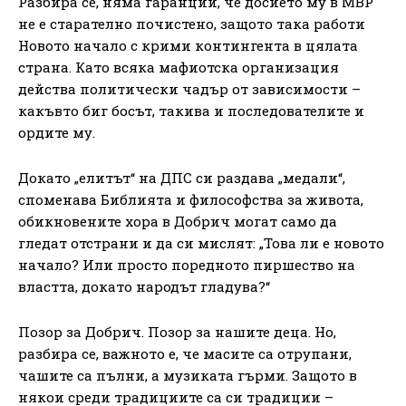
Разбира се, няма гаранции, че досието му в МВР
не е старателно почистено, защото така работи
Новото начало с крими контингента в цялата
страна. Като всяка мафиотска организация
действа политически чадър от зависимости –
какъвто биг босът, такива и последователите и
ордите му.
Докато „елитът“ на ДПС си раздава „медали“,
споменава Библията и философства за живота,
обикновените хора в Добрич могат само да
гледат отстрани и да си мислят: „Това ли е новото
начало? Или просто поредното пиршество на
властта, докато народът гладува?“
Позор за Добрич. Позор за нашите деца. Но,
разбира се, важното е, че масите са отрупани,
чашите са пълни, а музиката гърми. Защото в
някои среди традициите са си традиции –