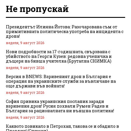
Не пропускай
Президентът Илияна Йотова: Разочарована съм от
примитивната политическа употреба на инцидента с
дрона!
неделя, 9 август 2026
Нови подробности за 17-годишната, свързвана с
убийството на Георги Кузев: редовна ученичка и
дъщеря на бивша учителка (Брутална СНИМКА)
неделя, 9 август 2026
Версия в BNEWS: Взривеният дрон в България е
операция на украинските служби за въвличане на
още държави във войната!
неделя, 9 август 2026
София привика украинския посланик заради
взривения дрон! Русия похвали Румен Радев и
България за рационалната ни външна политика!
неделя, 9 август 2026
Каквото повикало в Петрохан, такова се и обадило в
Пловдив! (Снимки)