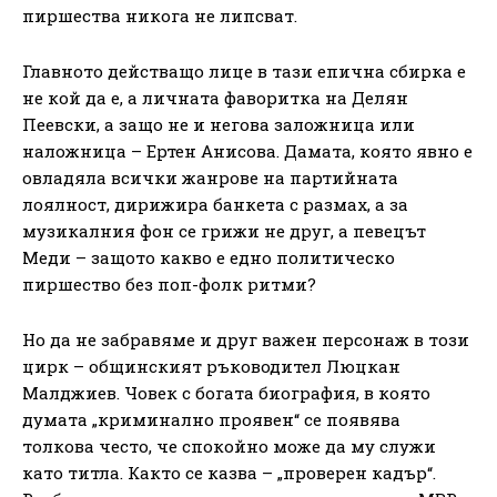
пиршества никога не липсват.
Главното действащо лице в тази епична сбирка е
не кой да е, а личната фаворитка на Делян
Пеевски, а защо не и негова заложница или
наложница – Ертен Анисова. Дамата, която явно е
овладяла всички жанрове на партийната
лоялност, дирижира банкета с размах, а за
музикалния фон се грижи не друг, а певецът
Меди – защото какво е едно политическо
пиршество без поп-фолк ритми?
Но да не забравяме и друг важен персонаж в този
цирк – общинският ръководител Люцкан
Малджиев. Човек с богата биография, в която
думата „криминално проявен“ се появява
толкова често, че спокойно може да му служи
като титла. Както се казва – „проверен кадър“.