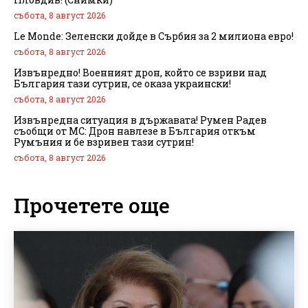
събота, 8 август 2026
Le Monde: Зеленски дойде в Сърбия за 2 милиона евро!
събота, 8 август 2026
Извънредно! Военният дрон, който се взриви над
България тази сутрин, се оказа украински!
събота, 8 август 2026
Извънредна ситуация в държавата! Румен Радев
съобщи от МС: Дрон навлезе в България откъм
Румъния и бе взривен тази сутрин!
събота, 8 август 2026
Прочетете още