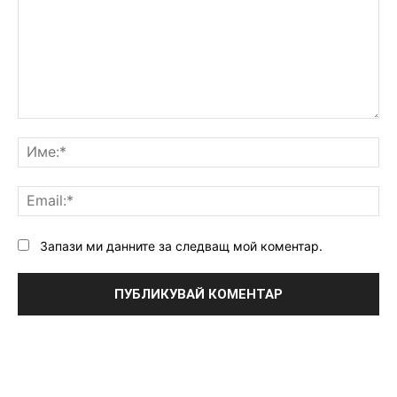
Коментар:
Им
Ema
Запази ми данните за следващ мой коментар.