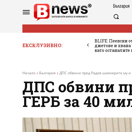
България
BLIFE: Пеевски о
ЕКСКЛУЗИВНО:
джетове и хван
като останалите
Начало
България
ДПС обвини пред Радев шмекерите му и Г
ДПС обвини п
ГЕРБ за 40 ми