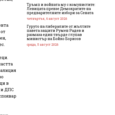
Тръмп и войната му с комунистите:
Левицата превзе Демократите на
предварителните избори за Сената
четвъртък, 6 август 2026
ента
Гуруто на либералите от жълтите
павета защити Румен Радев и
 от
размаза един твърде глупав
ен,
министър на Бойко Борисов
ес.
сряда, 5 август 2026
еци.
ластта
коалиция
во
ци в
 и ДПС
споявар