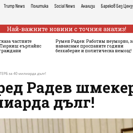
Trump News
Политика
Social News
Анализи
Бареков Без Ценз
Най-важните новини с точния анализ!
тказа частните
Румен Радев: Работим неуморно, з
а Тюркиш еърлайнс
наваксаме проспаните години
 граждани
безхаберие и политическа немощ!
ЕРБ за 40 милиарда дълг!
ред Радев шмеке
лиарда дълг!