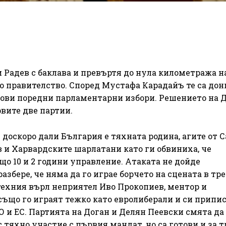
 Радев с баклава и превъртя до нула километража н
о правителство. Според Мустафа Карадайъ те са дон
ови поредни парламентарни избори. Решението на 
вите две партии.
 доскоро дали България е тяхната родина, агите от 
в и Харвардските шарлатани като ги обвиниха, че
що 10 и 2 години управление. Атаката не дойде
азбере, че няма да го играе борчето на сцената в тр
техния върл неприятел Иво Прокопиев, ментор и
също го играят тежко като евролиберали и си припис
О и ЕС. Партията на Доган и Делян Пеевски смята да
 тяхно участие с първия мандат, но са готови и за т