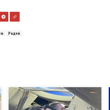
ев
Радев