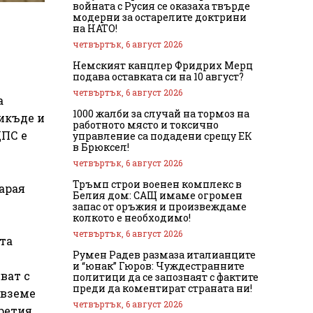
войната с Русия се оказаха твърде
модерни за остарелите доктрини
на НАТО!
четвъртък, 6 август 2026
Немският канцлер Фридрих Мерц
подава оставката си на 10 август?
четвъртък, 6 август 2026
а
1000 жалби за случай на тормоз на
икъде и
работното място и токсично
ДПС е
управление са подадени срещу ЕК
в Брюксел!
четвъртък, 6 август 2026
Тръмп строи военен комплекс в
Сарая
Белия дом: САЩ имаме огромен
запас от оръжия и произвеждаме
колкото е необходимо!
четвъртък, 6 август 2026
ета
Румен Радев размаза италианците
и “юнак” Гюров: Чуждестранните
ват с
политици да се запознаят с фактите
преди да коментират страната ни!
 вземе
четвъртък, 6 август 2026
ретия,