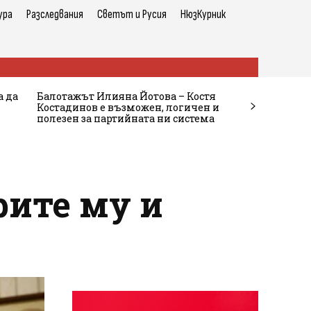
ура
Разследвания
Светът и Русия
НюзКурник
а да
Балотажът Илияна Йотова – Костя
Костадинов е възможен, логичен и
полезен за партийната ни система
рите му и