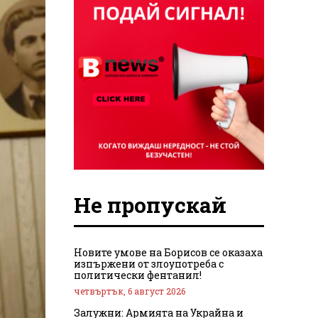
Не пропускай
Новите умове на Борисов се оказаха
изпържени от злоупотреба с
политически фентанил!
четвъртък, 6 август 2026
Залужни: Армията на Украйна и