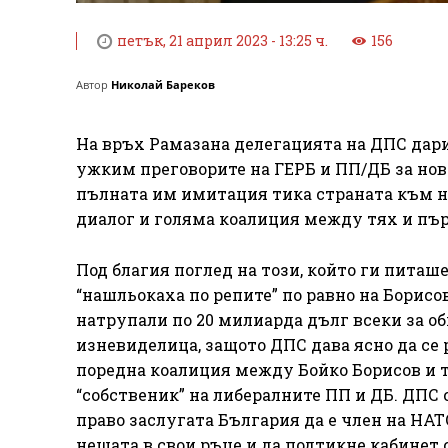
петък, 21 април 2023 - 13:25 ч.
156
Автор
Николай Бареков
На връх Рамазана делегацията на ДПС дари
ужким преговорите на ГЕРБ и ПП/ДБ за нов
пълната им имитация тика страната към н
диалог и голяма коалиция между тях и пър
Под благия поглед на този, който ги питаше
“нашльокаха по репите” по равно на Борисо
натрупали по 20 милиарда дълг всеки за об
изневиделица, защото ДПС дава ясно да се р
поредна коалиция между Бойко Борисов и 
“собственик” на либералните ПП и ДБ. ДПС 
право заслугата България да е член на НАТ
нещата в свои ръце и да подтикне кабинет с