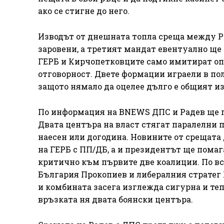
ако се стигне до него.
Изводът от днешната топла среща между Р
заровени, а третият мандат евентуално ще 
ГЕРБ и Кирчопетковците само имитират опи
отговорност. Двете формации играели в пол
защото нямало да оцелее дълго е общият и
По информация на BNEWS ДПС и Радев ще г
Двата центъра на власт стягат паралелни п
наесен или догодина. Новините от срещата 
на ГЕРБ с ПП/ДБ, а и президентът ще помаг
критично към първите две коалиции. По вс
България Прокопиев и либералния стратег
и комбината засега изглежда сигурна и теп
връзката ня двата боянски центъра.