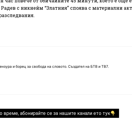
 час повече от обичайните 45 минути, което е още 
 Радев с никнейм “Златния” споява с материални ак
 разследвания.
нзура и борец за свобода на словото. Създател на БТВ и ТВ7.
о време, абонирайте се за нашите канали ето тук