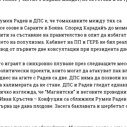
умен Радев и ДПС е, че томахавките между тях са
се озове в Сараите в Бояна. Според Карадайъ до мом
ти за съставяне на правителство в опит да избягат
ето на популизма. Кабинет на ПП и ГЕРБ не бил реал
звод от първите две консултации при президента дн
о играят в синхронно плуване през следващите мес
олитически проекти, които могат да атакуват пак в
днес на агите с Радев са две. ДПС няма да позволи 
а калимерата да не стане. ДПС и Радев гледат еднак
ичко изглежда, че “Магнитски” и неговите проводни
 Иван Кръстев – Конфуции са сближили Румен Радев
ърва ще дава плодове. Засега баклавата и шербетът 