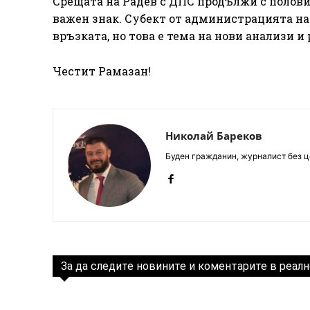
Срещата на Радев с ДПС продължи с половин
важен знак. Субект от администрацията на
връзката, но това е тема на нови анализи и
Честит Рамазан!
Николай Бареков
Буден гражданин, журналист без це
За да следите новините и коментарите в реалн