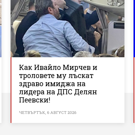
Как Ивайло Мирчев и
троловете му лъскат
здраво имиджа на
лидера на ДПС Делян
Пеевски!
ЧЕТВЪРТЪК, 6 АВГУСТ 2026