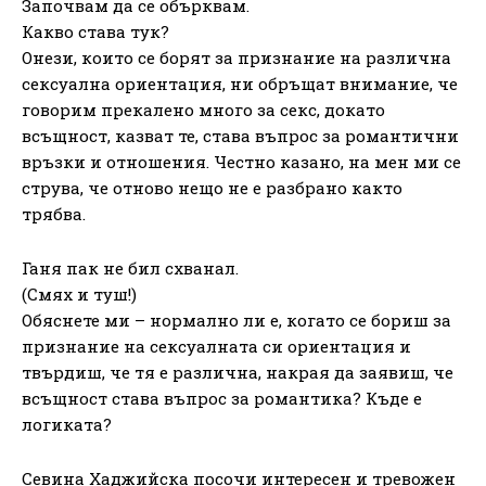
Започвам да се обърквам.
Какво става тук?
Онези, които се борят за признание на различна
сексуална ориентация, ни обръщат внимание, че
говорим прекалено много за секс, докато
всъщност, казват те, става въпрос за романтични
връзки и отношения. Честно казано, на мен ми се
струва, че отново нещо не е разбрано както
трябва.
Ганя пак не бил схванал.
(Смях и туш!)
Обяснете ми – нормално ли е, когато се бориш за
признание на сексуалната си ориентация и
твърдиш, че тя е различна, накрая да заявиш, че
всъщност става въпрос за романтика? Къде е
логиката?
Севина Хаджийска посочи интересен и тревожен