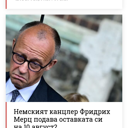
Немският канцлер Фридрих
Мерц подава оставката си
на 10 август?