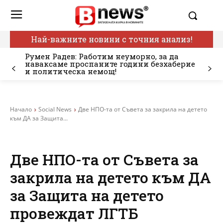
Най-важните новини с точния анализ!
Румен Радев: Работим неуморно, за да
наваксаме проспаните години безхаберие
и политическа немощ!
Начало
Social News
Две НПО-та от Съвета за закрила на детето
към ДА за Защита...
Две НПО-та от Съвета за
закрила на детето към ДА
за Защита на детето
провеждат ЛГТБ