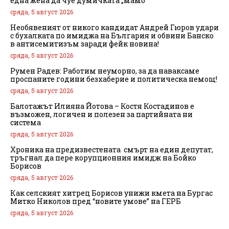
една жена да чуе думичката „мамо“
сряда, 5 август 2026
Необявеният от никого кандидат Андрей Гюров удари
с бухалката по имиджа на България и обвини Банско
в антисемитизъм заради фейк новина!
сряда, 5 август 2026
Румен Радев: Работим неуморно, за да наваксаме
проспаните години безхаберие и политическа немощ!
сряда, 5 август 2026
Балотажът Илияна Йотова – Костя Костадинов е
възможен, логичен и полезен за партийната ни
система
сряда, 5 август 2026
Хроника на предизвестената смърт на един депутат,
тръгнал да пере корупционния имидж на Бойко
Борисов
сряда, 5 август 2026
Как селският хитрец Борисов унижи кмета на Бургас
Митко Николов пред “новите умове” на ГЕРБ
сряда, 5 август 2026