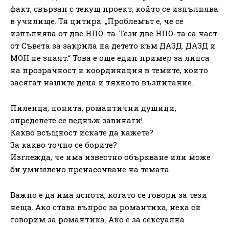
факт, свързан с текущ проект, който се изпълнява
в училище. Тя цитира: „Проблемът е, че се
изпълнява от две НПО-та. Тези две НПО-та са част
от Съвета за закрила на детето към ДАЗД. ДАЗД и
МОН не знаят.“ Това е още един пример за липса
на прозрачност и координация в темите, които
засягат нашите деца и тяхното възпитание.
Пиленца, понита, романтични душици,
определете се веднъж завинаги!
Какво всъщност искате да кажете?
За какво точно се борите?
Изглежда, че има известно объркване или може
би умишлено пренасочване на темата.
Важно е да има яснота, когато се говори за тези
неща. Ако става въпрос за романтика, нека си
говорим за романтика. Ако е за сексуална