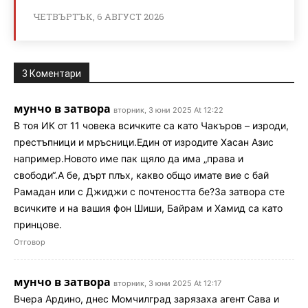
ЧЕТВЪРТЪК, 6 АВГУСТ 2026
3 Коментари
мунчо в затвора
вторник, 3 юни 2025 At 12:22
В тоя ИК от 11 човека всичките са като Чакъров – изроди,
престъпници и мръсници.Един от изродите Хасан Азис
например.Новото име пак щяло да има „права и
свободи“.А бе, дърт плъх, какво общо имате вие с бай
Рамадан или с Джиджи с почтеността бе?За затвора сте
всичките и на вашия фон Шиши, Байрам и Хамид са като
принцове.
Отговор
мунчо в затвора
вторник, 3 юни 2025 At 12:17
Вчера Ардино, днес Момчилград зарязаха агент Сава и