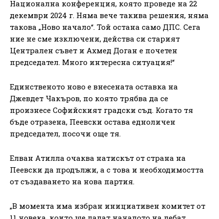
Национална конференция, която проведе на 22
декември 2024 г. Няма вече такива решения, няма
такова „Ново начало“. Той остана само ДПС. Сега
ние не сме изключени, действа си старият
Централен съвет и Ахмед Доган е почетен
председател. Много интересна ситуация!“
Единственото ново е внесената оставка на
Джевдет Чакъров, по която трябва да се
произнесе Софийският градски съд. Когато тя
бъде отразена, Пеевски остава едноличен
председател, посочи още тя.
Елван Атилла очаква натискът от страна на
Пеевски да продължи, а с това и необходимостта
от създаването на нова партия.
„В момента има избран инициативен комитет от
11 човека, които ще дадат началото на дебат,