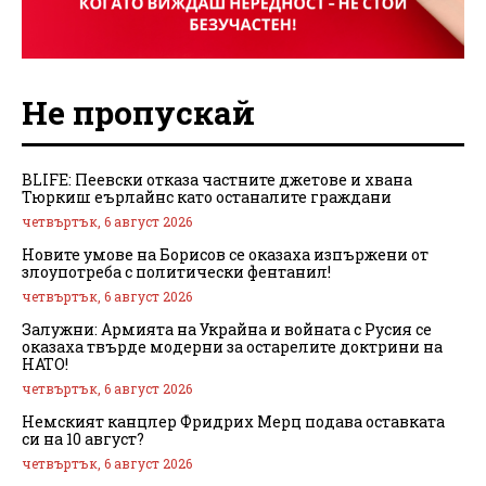
Не пропускай
BLIFE: Пеевски отказа частните джетове и хвана
Тюркиш еърлайнс като останалите граждани
четвъртък, 6 август 2026
Новите умове на Борисов се оказаха изпържени от
злоупотреба с политически фентанил!
четвъртък, 6 август 2026
Залужни: Армията на Украйна и войната с Русия се
оказаха твърде модерни за остарелите доктрини на
НАТО!
четвъртък, 6 август 2026
Немският канцлер Фридрих Мерц подава оставката
си на 10 август?
четвъртък, 6 август 2026