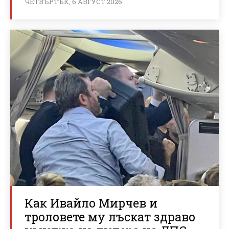
ЧЕТВЪРТЪК, 6 АВГУСТ 2026
Как Ивайло Мирчев и
троловете му лъскат здраво