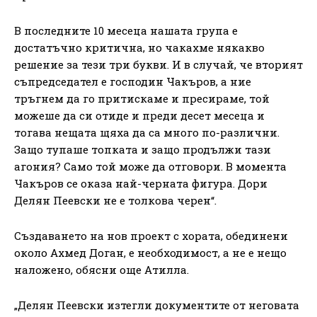
В последните 10 месеца нашата група е
достатъчно критична, но чакахме някакво
решение за тези три букви. И в случай, че вторият
съпредседател е господин Чакъров, а ние
тръгнем да го притискаме и пресираме, той
можеше да си отиде и преди десет месеца и
тогава нещата щяха да са много по-различни.
Защо тупаше топката и защо продължи тази
агония? Само той може да отговори. В момента
Чакъров се оказа най-черната фигура. Дори
Делян Пеевски не е толкова черен“.
Създаването на нов проект с хората, обединени
около Ахмед Доган, е необходимост, а не е нещо
наложено, обясни още Атилла.
„Делян Пеевски изтегли документите от неговата