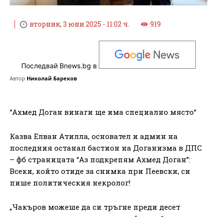
вторник, 3 юни 2025 - 11:02 ч.
919
Последвай Bnews.bg в
Автор
Николай Бареков
“Ахмед Доган винаги ще има специално място“
Казва Елван Атилла, основател и админ на
последния останал бастион на Доганизма в ДПС
– фб страницата “Аз подкрепям Ахмед Доган”:
Всеки, който отиде за снимка при Пеевски, си
пише политическия некролог!
„Чакъров можеше да си тръгне преди десет