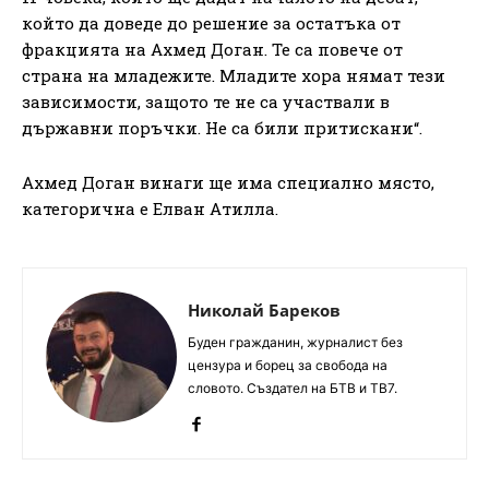
който да доведе до решение за остатъка от
фракцията на Ахмед Доган. Те са повече от
страна на младежите. Младите хора нямат тези
зависимости, защото те не са участвали в
държавни поръчки. Не са били притискани“.
Ахмед Доган винаги ще има специално място,
категорична е Елван Атилла.
Николай Бареков
Буден гражданин, журналист без
цензура и борец за свобода на
словото. Създател на БТВ и ТВ7.