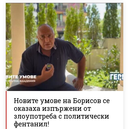
Новите умове на Борисов се
оказаха изпържени от
злоупотреба с политически
фентанил!