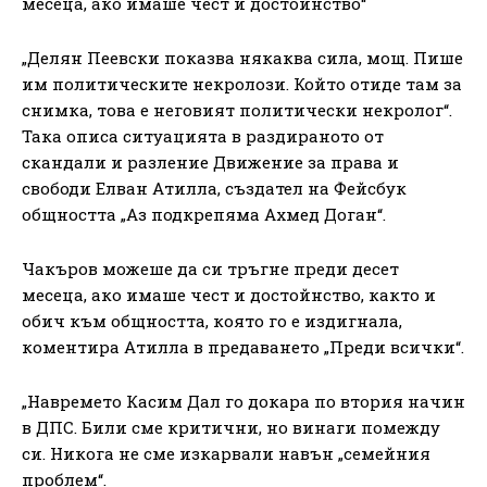
месеца, ако имаше чест и достойнство“
„Делян Пеевски показва някаква сила, мощ. Пише
им политическите некролози. Който отиде там за
снимка, това е неговият политически некролог“.
Така описа ситуацията в раздираното от
скандали и разление Движение за права и
свободи Елван Атилла, създател на Фейсбук
общността „Аз подкрепяма Ахмед Доган“.
Чакъров можеше да си тръгне преди десет
месеца, ако имаше чест и достойнство, както и
обич към общността, която го е издигнала,
коментира Атилла в предаването „Преди всички“.
„Навремето Касим Дал го докара по втория начин
в ДПС. Били сме критични, но винаги помежду
си. Никога не сме изкарвали навън „семейния
проблем“.