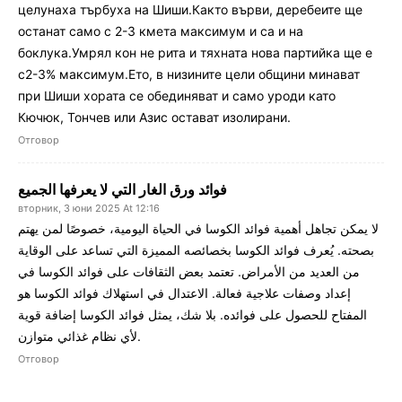
целунаха търбуха на Шиши.Както върви, деребеите ще
останат само с 2-3 кмета максимум и са и на
боклука.Умрял кон не рита и тяхната нова партийка ще е
с2-3% максимум.Ето, в низините цели общини минават
при Шиши хората се обединяват и само уроди като
Кючюк, Тончев или Азис остават изолирани.
Отговор
فوائد ورق الغار التي لا يعرفها الجميع
вторник, 3 юни 2025 At 12:16
لا يمكن تجاهل أهمية فوائد الكوسا في الحياة اليومية، خصوصًا لمن يهتم
بصحته. يُعرف فوائد الكوسا بخصائصه المميزة التي تساعد على الوقاية
من العديد من الأمراض. تعتمد بعض الثقافات على فوائد الكوسا في
إعداد وصفات علاجية فعالة. الاعتدال في استهلاك فوائد الكوسا هو
المفتاح للحصول على فوائده. بلا شك، يمثل فوائد الكوسا إضافة قوية
لأي نظام غذائي متوازن.
Отговор