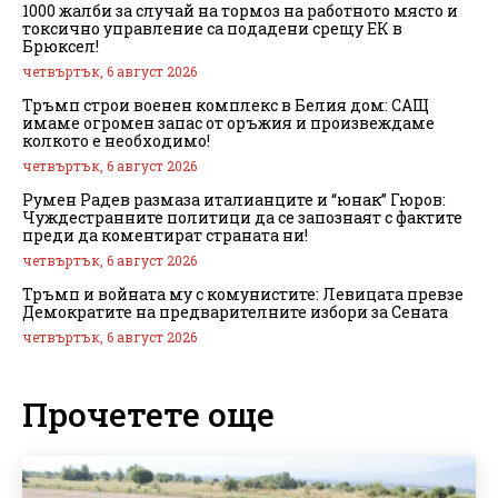
1000 жалби за случай на тормоз на работното място и
токсично управление са подадени срещу ЕК в
Брюксел!
четвъртък, 6 август 2026
Тръмп строи военен комплекс в Белия дом: САЩ
имаме огромен запас от оръжия и произвеждаме
колкото е необходимо!
четвъртък, 6 август 2026
Румен Радев размаза италианците и “юнак” Гюров:
Чуждестранните политици да се запознаят с фактите
преди да коментират страната ни!
четвъртък, 6 август 2026
Тръмп и войната му с комунистите: Левицата превзе
Демократите на предварителните избори за Сената
четвъртък, 6 август 2026
Прочетете още