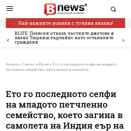
Най-важните новини с точния анализ!
BLIFE: Пеевски отказа частните джетове и
хвана Тюркиш еърлайнс като останалите
граждани
Начало
Светът и Русия
Ето го последното селфи на младото
петчленно семейство, което загина в самолета...
Ето го последното селфи
на младото петчленно
семейство, което загина в
самолета на Индия еър на