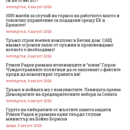
си на 10 август?
четвъртък, 6 август 2026
1000 жалби за случай на тормоз на работното място и
токсично управление са подадени срещу ЕК в
Брюксел!
четвъртък, 6 август 2026
Тръмп строи военен комплекс в Белия дом: САЩ
имаме огромен запас от оръжия и произвеждаме
колкото е необходимо!
четвъртък, 6 август 2026
Румен Радев размаза италианците и “юнак” Гюров:
Чуждестранните политици да се запознаят с фактите
преди да коментират страната ни!
четвъртък, 6 август 2026
Тръмп и войната му с комунистите: Левицата превзе
Демократите на предварителните избори за Сената
четвъртък, 6 август 2026
Гуруто на либералите от жълтите павета защити
Румен Радев и размаза един твърде глупав
министър на Бойко Борисов
сряда, 5 август 2026