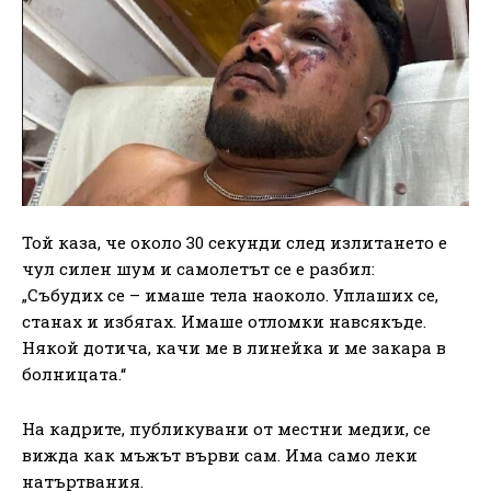
Той каза, че около 30 секунди след излитането е
чул силен шум и самолетът се е разбил:
„Събудих се – имаше тела наоколо. Уплаших се,
станах и избягах. Имаше отломки навсякъде.
Някой дотича, качи ме в линейка и ме закара в
болницата.“
На кадрите, публикувани от местни медии, се
вижда как мъжът върви сам. Има само леки
натъртвания.