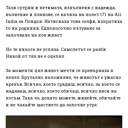
Тази сутрин и петимата, изпълнени с надежда,
вълнение и планове, се качиха на полет 171 на Air
India за Лондон. Натиснаха това селфи, изпратиха
го на роднини. Еднопосочно пътуване за
започване на нов живот.
Но те никога не успяха. Самолетът се разби.
Никой от тях не е оцелял.
За моменти цял живот мечти се превърнаха в
пепел. Брутално напомняне, че животът е ужасно
крехък. Всичко, което градиш, всичко, за което се
надяваш, всичко, което обичаш, всичко виси на
косъм. Така че, докато можете, живейте, обичайте
и не чакайте щастието да започне утре.