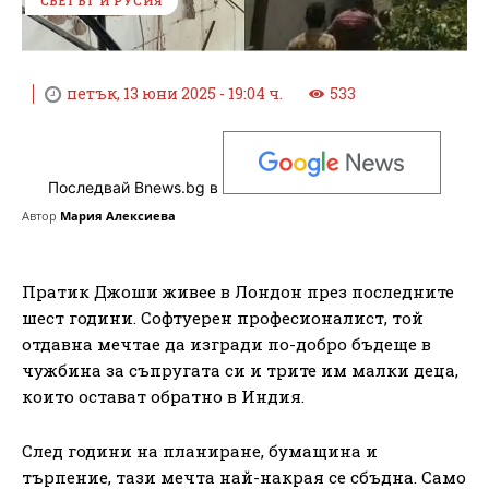
СВЕТЪТ И РУСИЯ
петък, 13 юни 2025 - 19:04 ч.
533
Последвай Bnews.bg в
Автор
Мария Алексиева
Пратик Джоши живее в Лондон през последните
шест години. Софтуерен професионалист, той
отдавна мечтае да изгради по-добро бъдеще в
чужбина за съпругата си и трите им малки деца,
които остават обратно в Индия.
След години на планиране, бумащина и
търпение, тази мечта най-накрая се сбъдна. Само