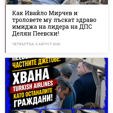
Как Ивайло Мирчев и
троловете му лъскат здраво
имиджа на лидера на ДПС
Делян Пеевски!
ЧЕТВЪРТЪК, 6 АВГУСТ 2026