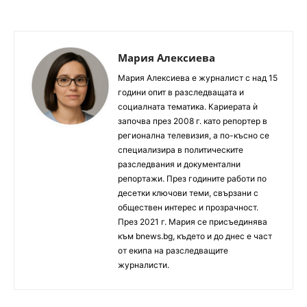
Мария Алексиева
Мария Алексиева е журналист с над 15
години опит в разследващата и
социалната тематика. Кариерата ѝ
започва през 2008 г. като репортер в
регионална телевизия, а по-късно се
специализира в политическите
разследвания и документални
репортажи. През годините работи по
десетки ключови теми, свързани с
обществен интерес и прозрачност.
През 2021 г. Мария се присъединява
към bnews.bg, където и до днес е част
от екипа на разследващите
журналисти.