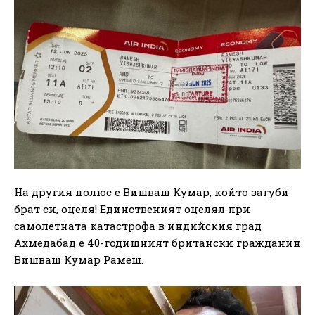
На другия полюс е Вишваш Кумар, който загуби
брат си, оцеля! Единственият оцелял при
самолетната катастрофа в индийския град
Ахмедабад е 40-годишният британски гражданин
Вишваш Кумар Рамеш.