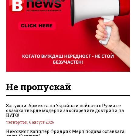
Не пропускай
Залужни: Армията на Украйна и войната с Русия се
оказаха твърде модерни за остарелите доктрини на
НАТО!
четвъртък, 6 август 2026
Немският канцлер Фридрих Мерц подава оставката