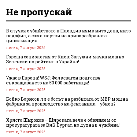
Не пропускай
В случая с убийството в Пловдив няма нито деца, нито
педофил, а само жертви на криворазбраната
цивилизация
петък, 7 август 2026
Гореща социология от Киев: Залужни мачка мощно
Зеленски по рейтинг в Украйна!
петък, 7 август 2026
Ужас в Европа! WSJ: Фолксваген подготвя
съкращаването на 50 000 работници!
петък, 7 август 2026
Бойко Борисов ли е босът на разбитата от МВР мощна
фабрика за производство на фентанила – убиец?
петък, 7 август 2026
Христо Широков – Широката вече е обвиняем от
прокуратурата за ВиК Бургас, но духна в чужбина!
петък, 7 август 2026