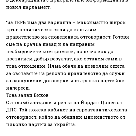
новия парламент.
“За ГЕРБ има два варианта – максимално широк
кръг политически сили да излъчим
правителство на споделената отговорност. Готови
сме на крачка назад и да направим
необходимите компромиси, но няма как да
постигнем добър резултат, ако останем сами в
това отношение. Няма обаче да позволим опита
за съставяне на редовно правителство да служи
за задкулисни договорки и вътрешно партийни
интереси.
Това заяви Биков.
С апломб завърши и речта на Йордан Цонев от
ДПС. Той поиска кабинет на евроатлантическата
отговорност, който да обедини мнозинството от
няколко партии за Украйна.