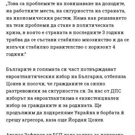
„Това са проблемите на повишаване на доходите,
на работните места, на сигурността на страната,
на икономическия растеж. Няма как решаването
на тези проблеми да стане в политическата
криза, в която е страната в последните 3 години
трябва да се състави стабилно мнозинство и да се
излъчи стабилно правителство с хоризонт 4
години.“
Българите в голямата си част потвърждават
евроатлантическия избор на България, отбеляза
Цонев и посочи, че гражданите са силно
разтревожени за сигурността си. За нас от ДПС
изборът на евроатлантизма е екзистенциален
избор за гражданите и за родината. Ще
продължим да подкрепяме Украйна в борбата й
срещу агресора, каза още Йордан Цонев.
Атанас Зафиров от БСП даде заявка за подкрепа