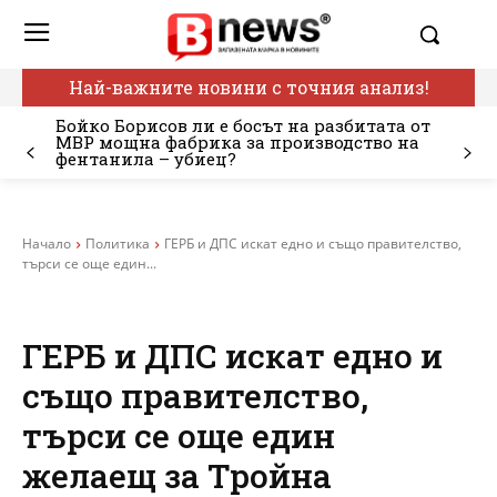
Най-важните новини с точния анализ!
Бойко Борисов ли е босът на разбитата от
МВР мощна фабрика за производство на
фентанила – убиец?
Начало
Политика
ГЕРБ и ДПС искат едно и също правителство,
търси се още един...
ГЕРБ и ДПС искат едно и
също правителство,
търси се още един
желаещ за Тройна