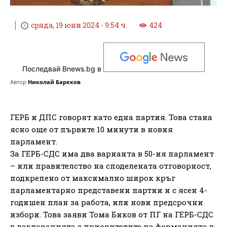
сряда, 19 юни 2024 - 9:54 ч.
424
Последвай Bnews.bg в
Автор
Николай Бареков
ГЕРБ и ДПС говорят като една партия. Това стана
ясно още от първите 10 минути в новия
парламент.
За ГЕРБ-СДС има два варианта в 50-ия парламент
– или правителство на споделената отговорност,
подкрепено от максимално широк кръг
парламентарно представени партии и с ясен 4-
годишен план за работа, или нови предсрочни
избори. Това заяви Тома Биков от ПГ на ГЕРБ-СДС
в декларацията с приоритетите на формацията в