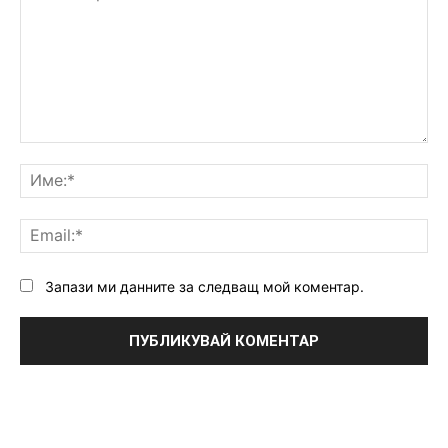
Коментар:
Им
Ema
Запази ми данните за следващ мой коментар.