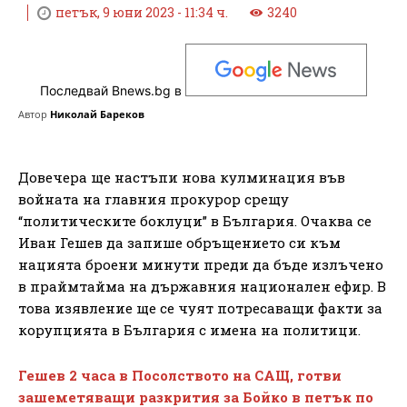
петък, 9 юни 2023 - 11:34 ч.
3240
Последвай Bnews.bg в
Автор
Николай Бареков
Довечера ще настъпи нова кулминация във
войната на главния прокурор срещу
“политическите боклуци” в България. Очаква се
Иван Гешев да запише обръщението си към
нацията броени минути преди да бъде излъчено
в праймтайма на държавния национален ефир. В
това изявление ще се чуят потресаващи факти за
корупцията в България с имена на политици.
Гешев 2 часа в Посолството на САЩ, готви
зашеметяващи разкрития за Бойко в петък по