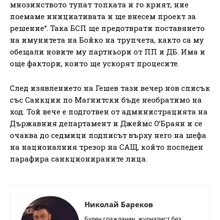
мнозинството тупат топката и го крият, ние
поемаме инициативата и ще внесем проект за
решение“. Така БСП ще предотврати поставянето
на имунитета на Бойко на трупчета, както са му
обещали новите му партньори от ПП и ДБ. Има и
още фактори, които ще ускорят процесите.
След изявлението на Гешев тази вечер нов списък
със Санкции по Магнитски бъде необратимо на
ход. Той вече е подготвен от администрацията на
Държавния департамент и Джеймс О’Браян и се
очаква до седмици подписът върху него на шефа
на националния трезор на САЩ, който последен
парафира санкционираните лица.
Николай Бареков
Буден гражданин, журналист без