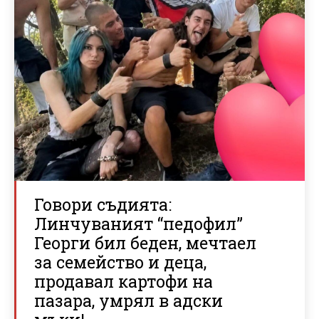
Говори съдията:
Линчуваният “педофил”
Георги бил беден, мечтаел
за семейство и деца,
продавал картофи на
пазара, умрял в адски