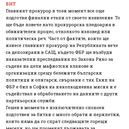
БНТ
Главният прокурор в този момент все още
подготвя финални етапи от своето изявление. То
ще бъде повече като прокурорска пледоария в
обвинителен процес, отколкото изповед или
политическа реч. Част от фактите, които ще
изнесе главният прокурор на Републиката вече
са депозирани в САЩ, където ФБР ще възбуди
наказателни преследвания по Закона Рико за
съдене на цели мафиотски кланове и
организации срещу бележити български
политици и олигарси, свързани с тях. Екип на
ФБР е бил в София на няколкодневна мисия и е
съдействал в обработването на данните с други
партньорски служби.
Гешев в момента е изключително спокоен
подготвен за битки с много обрати и перипетии,
които няма да го спрат следващите горещи
месеци, но ще променят държавата за