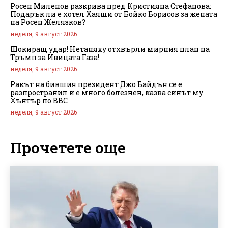
Росен Миленов разкрива пред Кристияна Стефанова:
Подарък ли е хотел Хаяши от Бойко Борисов за жената
на Росен Желязков?
неделя, 9 август 2026
Шокиращ удар! Нетаняху отхвърли мирния план на
Тръмп за Ивицата Газа!
неделя, 9 август 2026
Ракът на бившия президент Джо Байдън се е
разпространил и е много болезнен, казва синът му
Хънтър по BBC
неделя, 9 август 2026
Прочетете още