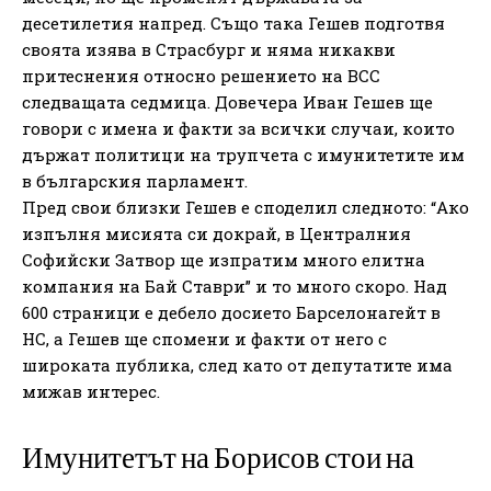
десетилетия напред. Също така Гешев подготвя
своята изява в Страсбург и няма никакви
притеснения относно решението на ВСС
следващата седмица. Довечера Иван Гешев ще
говори с имена и факти за всички случаи, които
държат политици на трупчета с имунитетите им
в българския парламент.
Пред свои близки Гешев е споделил следното: “Ако
изпълня мисията си докрай, в Централния
Софийски Затвор ще изпратим много елитна
компания на Бай Ставри” и то много скоро. Над
600 страници е дебело досието Барселонагейт в
НС, а Гешев ще спомени и факти от него с
широката публика, след като от депутатите има
мижав интерес.
Имунитетът на Борисов стои на