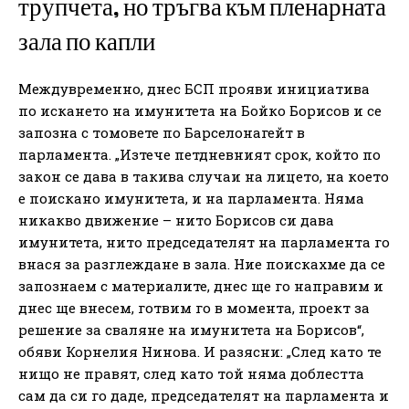
трупчета, но тръгва към пленарната
зала по капли
Междувременно, днес БСП прояви инициатива
по искането на имунитета на Бойко Борисов и се
запозна с томовете по Барселонагейт в
парламента. „Изтече петдневният срок, който по
закон се дава в такива случаи на лицето, на което
е поискано имунитета, и на парламента. Няма
никакво движение – нито Борисов си дава
имунитета, нито председателят на парламента го
внася за разглеждане в зала. Ние поискахме да се
запознаем с материалите, днес ще го направим и
днес ще внесем, готвим го в момента, проект за
решение за сваляне на имунитета на Борисов“,
обяви Корнелия Нинова. И разясни: „След като те
нищо не правят, след като той няма доблестта
сам да си го даде, председателят на парламента и